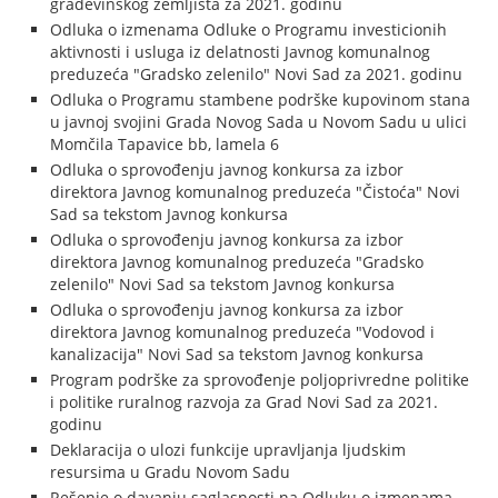
građevinskog zemljišta za 2021. godinu
Odluka o izmenama Odluke o Programu investicionih
aktivnosti i usluga iz delatnosti Javnog komunalnog
preduzeća "Gradsko zelenilo" Novi Sad za 2021. godinu
Odluka o Programu stambene podrške kupovinom stana
u javnoj svojini Grada Novog Sada u Novom Sadu u ulici
Momčila Tapavice bb, lamela 6
Odluka o sprovođenju javnog konkursa za izbor
direktora Javnog komunalnog preduzeća "Čistoća" Novi
Sad sa tekstom Javnog konkursa
Odluka o sprovođenju javnog konkursa za izbor
direktora Javnog komunalnog preduzeća "Gradsko
zelenilo" Novi Sad sa tekstom Javnog konkursa
Odluka o sprovođenju javnog konkursa za izbor
direktora Javnog komunalnog preduzeća "Vodovod i
kanalizacija" Novi Sad sa tekstom Javnog konkursa
Program podrške za sprovođenje poljoprivredne politike
i politike ruralnog razvoja za Grad Novi Sad za 2021.
godinu
Deklaracija o ulozi funkcije upravljanja ljudskim
resursima u Gradu Novom Sadu
Rešenje o davanju saglasnosti na Odluku o izmenama