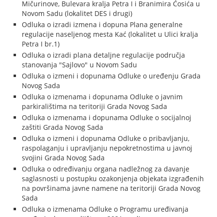
Mičurinove, Bulevara kralja Petra I i Branimira Ćosića u
Novom Sadu (lokalitet DES i drugi)
Odluka o izradi izmena i dopuna Plana generalne
regulacije naseljenog mesta Kać (lokalitet u Ulici kralja
Petra I br.1)
Odluka o izradi plana detaljne regulacije područja
stanovanja "Sajlovo" u Novom Sadu
Odluka o izmeni i dopunama Odluke o uređenju Grada
Novog Sada
Odluka o izmenama i dopunama Odluke o javnim
parkiralištima na teritoriji Grada Novog Sada
Odluka o izmenama i dopunama Odluke o socijalnoj
zaštiti Grada Novog Sada
Odluka o izmeni i dopunama Odluke o pribavljanju,
raspolaganju i upravljanju nepokretnostima u javnoj
svojini Grada Novog Sada
Odluka o određivanju organa nadležnog za davanje
saglasnosti u postupku ozakonjenja objekata izgrađenih
na površinama javne namene na teritoriji Grada Novog
Sada
Odluka o izmenama Odluke o Programu uređivanja