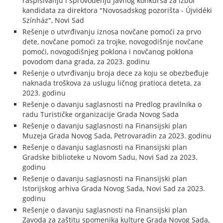
raspisivanju i sprovođenju Javnog konkursa za izbor
kandidata za direktora "Novosadskog pozorišta - Újvidéki
Színház", Novi Sad
Rešenje o utvrđivanju iznosa novčane pomoći za prvo
dete, novčane pomoći za trojke, novogodišnje novčane
pomoći, novogodišnjeg poklona i novčanog poklona
povodom dana grada, za 2023. godinu
Rešenje o utvrđivanju broja dece za koju se obezbeđuje
naknada troškova za uslugu ličnog pratioca deteta, za
2023. godinu
Rešenje o davanju saglasnosti na Predlog pravilnika o
radu Turističke organizacije Grada Novog Sada
Rešenje o davanju saglasnosti na Finansijski plan
Muzeja Grada Novog Sada, Petrovaradin za 2023. godinu
Rešenje o davanju saglasnosti na Finansijski plan
Gradske biblioteke u Novom Sadu, Novi Sad za 2023.
godinu
Rešenje o davanju saglasnosti na Finansijski plan
Istorijskog arhiva Grada Novog Sada, Novi Sad za 2023.
godinu
Rešenje o davanju saglasnosti na Finansijski plan
Zavoda za zaštitu spomenika kulture Grada Novog Sada,