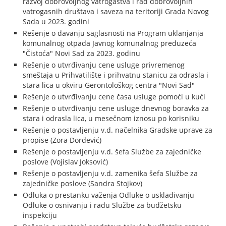
razvoj dobrovoljnog vatrogastva i rad dobrovoljnih
vatrogasnih društava i saveza na teritoriji Grada Novog
Sada u 2023. godini
Rešenje o davanju saglasnosti na Program uklanjanja
komunalnog otpada Javnog komunalnog preduzeća
"Čistoća" Novi Sad za 2023. godinu
Rešenje o utvrđivanju cene usluge privremenog
smeštaja u Prihvatilište i prihvatnu stanicu za odrasla i
stara lica u okviru Gerontološkog centra "Novi Sad"
Rešenje o utvrđivanju cene časa usluge pomoći u kući
Rešenje o utvrđivanju cene usluge dnevnog boravka za
stara i odrasla lica, u mesečnom iznosu po korisniku
Rešenje o postavljenju v.d. načelnika Gradske uprave za
propise (Zora Đorđević)
Rešenje o postavljenju v.d. šefa Službe za zajedničke
poslove (Vojislav Joksović)
Rešenje o postavljenju v.d. zamenika šefa Službe za
zajedničke poslove (Sandra Stojkov)
Odluka o prestanku važenja Odluke o usklađivanju
Odluke o osnivanju i radu Službe za budžetsku
inspekciju