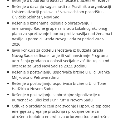
Rešenje o upotrebi sredstava tekuće budžetske rezerve
Rešenje o davanju saglasnosti na Pravilnik o organizaciji
i sistematizaciji poslova u "Novosadskom pozorištu -
Újvidéki Színház", Novi Sad
Rešenje o izmenama Rešenja o obrazovanju i
imenovanju Radne grupe za izradu Lokalnog akcionog
plana za sprečavanje i borbu protiv nasilja nad ženama i
nasilja u porodici Grada Novog Sada za period 2023-
2026
Javni konkurs za dodelu sredstava iz budžeta Grada
Novog Sada za finansiranje ili sufinansiranje Programa
udruženja građana u oblasti socijalne zaštite koji su od
interesa za Grad Novi Sad za 2023. godinu
Rešenje o postavljanju usporivača brzine u Ulici Branka
Miljkovića u Petrovaradinu
Rešenje o postavljanju usporivača brzine u Ulici Tone
Hadžića u Novom Sadu
Rešenje o postavljanju saobraćajne signalizacije u
Rumenačkoj ulici kod JKP "Put" u Novom Sadu
Odluka o prodajnoj ceni proizvodnje i isporuke toplotne
energije za grejanje prostorija i prodajne cene za
utrošenu toplotnu energiju za pripremu tople potrošne