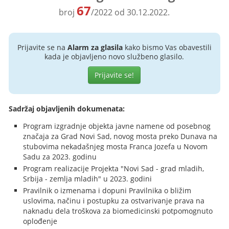
67
broj
/2022 od 30.12.2022.
Prijavite se na
Alarm za glasila
kako bismo Vas obavestili
kada je objavljeno novo službeno glasilo.
Prijavite se!
Sadržaj objavljenih dokumenata:
Program izgradnje objekta javne namene od posebnog
značaja za Grad Novi Sad, novog mosta preko Dunava na
stubovima nekadašnjeg mosta Franca Jozefa u Novom
Sadu za 2023. godinu
Program realizacije Projekta "Novi Sad - grad mladih,
Srbija - zemlja mladih" u 2023. godini
Pravilnik o izmenama i dopuni Pravilnika o bližim
uslovima, načinu i postupku za ostvarivanje prava na
naknadu dela troškova za biomedicinski potpomognuto
oplođenje