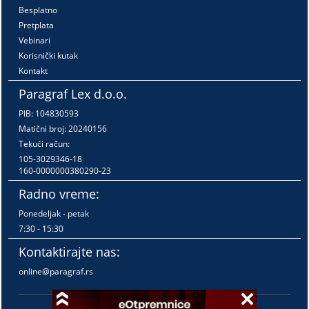
Besplatno
Pretplata
Vebinari
Korisnički kutak
Kontakt
Paragraf Lex d.o.o.
PIB: 104830593
Matični broj: 20240156
Tekući račun:
105-3029346-18
160-0000000380290-23
Radno vreme:
Ponedeljak - petak
7:30 - 15:30
Kontaktirajte nas:
online@paragraf.rs