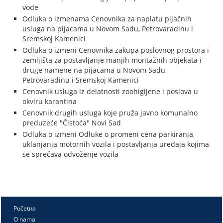
vode
Odluka o izmenama Cenovnika za naplatu pijačnih
usluga na pijacama u Novom Sadu, Petrovaradinu i
Sremskoj Kamenici
Odluka o izmeni Cenovnika zakupa poslovnog prostora i
zemljišta za postavljanje manjih montažnih objekata i
druge namene na pijacama u Novom Sadu,
Petrovaradinu i Sremskoj Kamenici
Cenovnik usluga iz delatnosti zoohigijene i poslova u
okviru karantina
Cenovnik drugih usluga koje pruža javno komunalno
preduzeće "Čistoća" Novi Sad
Odluka o izmeni Odluke o promeni cena parkiranja,
uklanjanja motornih vozila i postavljanja uređaja kojima
se sprečava odvoženje vozila
Početna
O nama