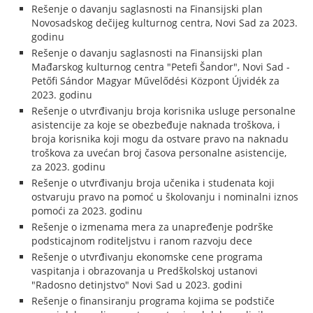
Rešenje o davanju saglasnosti na Finansijski plan
Novosadskog dečijeg kulturnog centra, Novi Sad za 2023.
godinu
Rešenje o davanju saglasnosti na Finansijski plan
Mađarskog kulturnog centra "Petefi Šandor", Novi Sad -
Petőfi Sándor Magyar Művelődési Központ Újvidék za
2023. godinu
Rešenje o utvrđivanju broja korisnika usluge personalne
asistencije za koje se obezbeđuje naknada troškova, i
broja korisnika koji mogu da ostvare pravo na naknadu
troškova za uvećan broj časova personalne asistencije,
za 2023. godinu
Rešenje o utvrđivanju broja učenika i studenata koji
ostvaruju pravo na pomoć u školovanju i nominalni iznos
pomoći za 2023. godinu
Rešenje o izmenama mera za unapređenje podrške
podsticajnom roditeljstvu i ranom razvoju dece
Rešenje o utvrđivanju ekonomske cene programa
vaspitanja i obrazovanja u Predškolskoj ustanovi
"Radosno detinjstvo" Novi Sad u 2023. godini
Rešenje o finansiranju programa kojima se podstiče