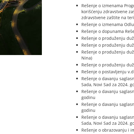
Rešenje o izmenama Progra
korišćenju zdravstvene za
zdravstvene zaštite na ter
Rešenje o izmenama Odluk
Rešenje o dopunama Rešen
Rešenje o produženju dužn
Rešenje o produženju dužno
Rešenje o produženju dužno
Nina)
Rešenje o produženju dužn
Rešenje o postavljenju v.
Rešenje o davanju saglas
Sada, Novi Sad za 2024. g
Rešenje o davanju saglas
godinu
Rešenje o davanju saglasn
godinu
Rešenje o davanju saglasn
Sada, Novi Sad za 2024. g
Rešenje o obrazovanju i i