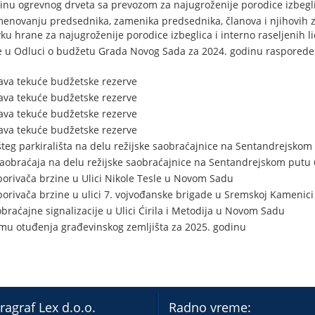
nu ogrevnog drveta sa prevozom za najugroženije porodice izbeglica
menovanju predsednika, zamenika predsednika, članova i njihovih 
u hrane za najugroženije porodice izbeglica i interno raseljenih li
e u Odluci o budžetu Grada Novog Sada za 2024. godinu rasporede 
ava tekuće budžetske rezerve
ava tekuće budžetske rezerve
ava tekuće budžetske rezerve
ava tekuće budžetske rezerve
teg parkirališta na delu režijske saobraćajnice na Sentandrejsko
saobraćaja na delu režijske saobraćajnice na Sentandrejskom put
porivača brzine u Ulici Nikole Tesle u Novom Sadu
porivača brzine u ulici 7. vojvođanske brigade u Sremskoj Kamenici
braćajne signalizacije u Ulici Ćirila i Metodija u Novom Sadu
mu otuđenja građevinskog zemljišta za 2025. godinu
ragraf Lex d.o.o.
Radno vreme: