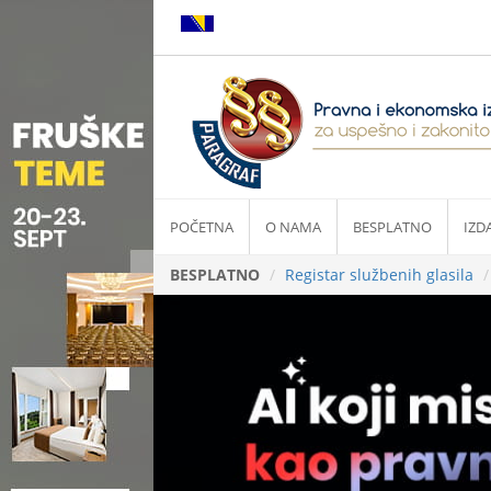
POČETNA
O NAMA
BESPLATNO
IZD
BESPLATNO
Registar službenih glasila