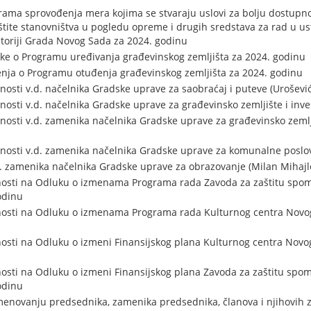
ma sprovođenja mera kojima se stvaraju uslovi za bolju dostupnos
štite stanovništva u pogledu opreme i drugih sredstava za rad u 
itoriji Grada Novog Sada za 2024. godinu
e o Programu uređivanja građevinskog zemljišta za 2024. godinu
ja o Programu otuđenja građevinskog zemljišta za 2024. godinu
osti v.d. načelnika Gradske uprave za saobraćaj i puteve (Urošević
sti v.d. načelnika Gradske uprave za građevinsko zemljište i invest
sti v.d. zamenika načelnika Gradske uprave za građevinsko zemljišt
osti v.d. zamenika načelnika Gradske uprave za komunalne poslove
d. zamenika načelnika Gradske uprave za obrazovanje (Milan Mihajl
nosti na Odluku o izmenama Programa rada Zavoda za zaštitu spo
odinu
nosti na Odluku o izmenama Programa rada Kulturnog centra Novog
osti na Odluku o izmeni Finansijskog plana Kulturnog centra Novo
osti na Odluku o izmeni Finansijskog plana Zavoda za zaštitu spo
odinu
menovanju predsednika, zamenika predsednika, članova i njihovih 