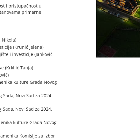
t i pristupačnost u
ustanovama primarne
 Nikola)
icije (Krunić Jelena)
e i investicije (Janković
 (Krkljić Tanja)
ović)
menika kulture Grada Novog
 Sada, Novi Sad za 2024.
g Sada, Novi Sad za 2024.
menika kulture Grada Novog
zamenika Komisije za izbor