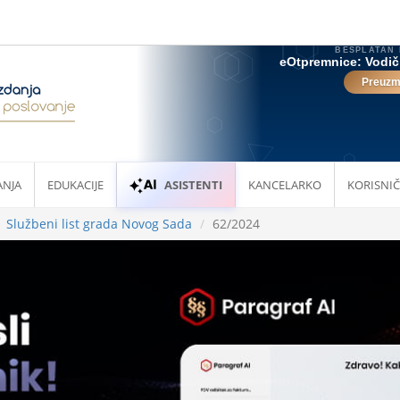
ANJA
EDUKACIJE
ASISTENTI
KANCELARKO
KORISNIČ
Službeni list grada Novog Sada
62/2024