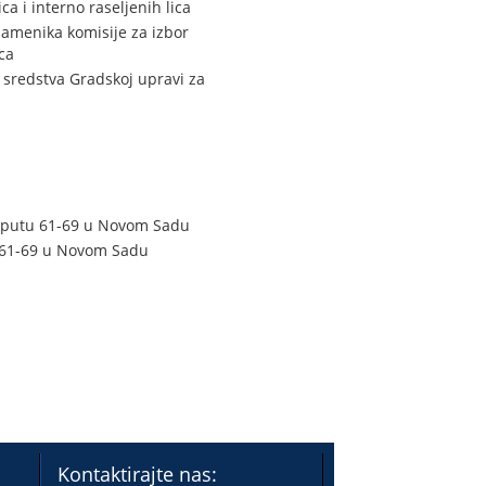
 i interno raseljenih lica
zamenika komisije za izbor
ca
sredstva Gradskoj upravi za
m putu 61-69 u Novom Sadu
u 61-69 u Novom Sadu
Kontaktirajte nas: