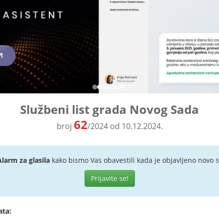
Službeni list grada Novog Sada
62
broj
/2024 od 10.12.2024.
Alarm za glasila
kako bismo Vas obavestili kada je objavljeno novo s
Prijavite se!
ata: