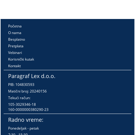
Početna
O nama
Besplatno
Pretplata
Vebinari
Korisnički kutak
Kontakt
Paragraf Lex d.o.o.
PIB: 104830593
Matični broj: 20240156
Tekući račun:
105-3029346-18
160-0000000380290-23
Radno vreme:
Ponedeljak - petak
7:30 - 15:30