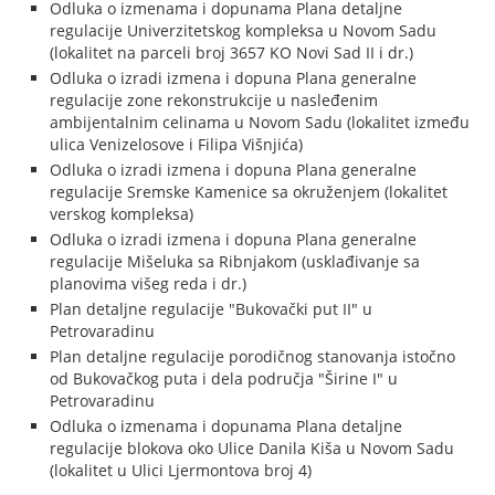
Odluka o izmenama i dopunama Plana detaljne
regulacije Univerzitetskog kompleksa u Novom Sadu
(lokalitet na parceli broj 3657 KO Novi Sad II i dr.)
Odluka o izradi izmena i dopuna Plana generalne
regulacije zone rekonstrukcije u nasleđenim
ambijentalnim celinama u Novom Sadu (lokalitet između
ulica Venizelosove i Filipa Višnjića)
Odluka o izradi izmena i dopuna Plana generalne
regulacije Sremske Kamenice sa okruženjem (lokalitet
verskog kompleksa)
Odluka o izradi izmena i dopuna Plana generalne
regulacije Mišeluka sa Ribnjakom (usklađivanje sa
planovima višeg reda i dr.)
Plan detaljne regulacije "Bukovački put II" u
Petrovaradinu
Plan detaljne regulacije porodičnog stanovanja istočno
od Bukovačkog puta i dela područja "Širine I" u
Petrovaradinu
Odluka o izmenama i dopunama Plana detaljne
regulacije blokova oko Ulice Danila Kiša u Novom Sadu
(lokalitet u Ulici Ljermontova broj 4)