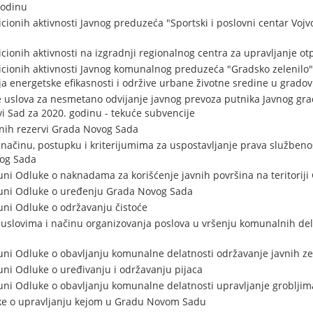
godinu
ionih aktivnosti Javnog preduzeća "Sportski i poslovni centar Vojv
cionih aktivnosti na izgradnji regionalnog centra za upravljanje o
cionih aktivnosti Javnog komunalnog preduzeća "Gradsko zelenilo"
ja energetske efikasnosti i održive urbane životne sredine u grado
 uslova za nesmetano odvijanje javnog prevoza putnika Javnog gr
i Sad za 2020. godinu - tekuće subvencije
nih rezervi Grada Novog Sada
načinu, postupku i kriterijumima za uspostavljanje prava službeno
vog Sada
i Odluke o naknadama za korišćenje javnih površina na teritorij
uni Odluke o uređenju Grada Novog Sada
ni Odluke o održavanju čistoće
uslovima i načinu organizovanja poslova u vršenju komunalnih dela
ni Odluke o obavljanju komunalne delatnosti održavanje javnih ze
ni Odluke o uređivanju i održavanju pijaca
ni Odluke o obavljanju komunalne delatnosti upravljanje grobljim
e o upravljanju kejom u Gradu Novom Sadu