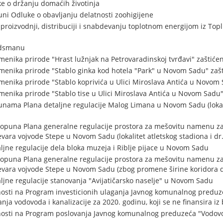
 o držanju domaćih životinja
i Odluke o obavljanju delatnosti zoohigijene
proizvodnji, distribuciji i snabdevanju toplotnom energijom iz Top
udsmanu
enika prirode "Hrast lužnjak na Petrovaradinskoj tvrđavi" zaštić
menika prirode "Stablo ginka kod hotela "Park" u Novom Sadu" za
enika prirode "Stablo koprivića u Ulici Miroslava Antića u Novo
enika prirode "Stablo tise u Ulici Miroslava Antića u Novom Sadu
nama Plana detaljne regulacije Malog Limana u Novom Sadu (lokal
 dopuna Plana generalne regulacije prostora za mešovitu namenu 
vara vojvode Stepe u Novom Sadu (lokalitet atletskog stadiona i dr.
ljne regulacije dela bloka muzeja i Riblje pijace u Novom Sadu
 dopuna Plana generalne regulacije prostora za mešovitu namenu 
levara vojvode Stepe u Novom Sadu (zbog promene širine koridora 
aljne regulacije stanovanja "Avijatičarsko naselje" u Novom Sadu
osti na Program investicionih ulaganja Javnog komunalnog preduze
nja vodovoda i kanalizacije za 2020. godinu, koji se ne finansira 
osti na Program poslovanja Javnog komunalnog preduzeća "Vodovod