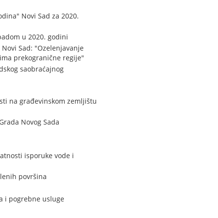
odina" Novi Sad za 2020.
tpadom u 2020. godini
 Novi Sad: "Ozelenjavanje
vima prekogranične regije"
adskog saobraćajnog
sti na građevinskom zemljištu
i Grada Novog Sada
tnosti isporuke vode i
lenih površina
a i pogrebne usluge