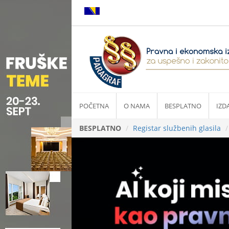
POČETNA
O NAMA
BESPLATNO
IZD
BESPLATNO
Registar službenih glasila