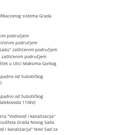
lifikacionog sistema Grada
enim područjem
štićenim područjem
m Sadu" zaštićenim područjem
" zaštićenim područjem
itet u Ulici Maksima Gorkog
zapadno od Subotičkog
)
zapadno od Subotičkog
dalekovoda 110kV)
ća "Vodovod i kanalizacija"
iz budžeta Grada Novog Sada
 i kanalizacija" Novi Sad za