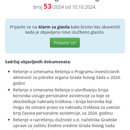
53
broj
/2024 od 10.10.2024.
Prijavite se na
Alarm za glasila
kako bismo Vas obavestili
kada je objavljeno novo službeno glasilo.
Prijavite se!
Sadržaj objavljenih dokumenata:
Rešenje o izmenama Rešenja o Programu investicionih
aktivnosti za potrebe organa Grada Novog Sada u 2024.
godini
Rešenje o izmenama Rešenja o utvrđivanju broja
korisnika usluge personalne asistencije za koje se
obezbeđuje naknada troškova, i broja korisnika koji
mogu da ostvare pravo na naknadu troškova za uvećan
broj časova personalne asistencije, za 2024. godinu
Rešenje o razrešenju dužnosti v.d. načelnika Gradske
uprave za zaštitu životne sredine Grada Novog Sada