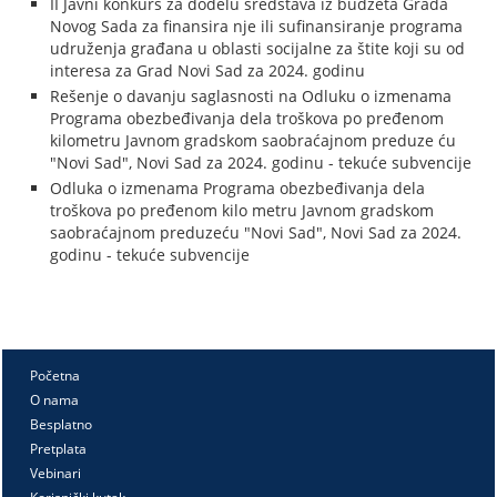
II Javni konkurs za dodelu sredstava iz budžeta Grada
Novog Sada za finansira nje ili sufinansiranje programa
udruženja građana u oblasti socijalne za štite koji su od
interesa za Grad Novi Sad za 2024. godinu
Rešenje o davanju saglasnosti na Odluku o izmenama
Programa obezbeđivanja dela troškova po pređenom
kilometru Javnom gradskom saobraćajnom preduze ću
"Novi Sad", Novi Sad za 2024. godinu - tekuće subvencije
Odluka o izmenama Programa obezbeđivanja dela
troškova po pređenom kilo metru Javnom gradskom
saobraćajnom preduzeću "Novi Sad", Novi Sad za 2024.
godinu - tekuće subvencije
Početna
O nama
Besplatno
Pretplata
Vebinari