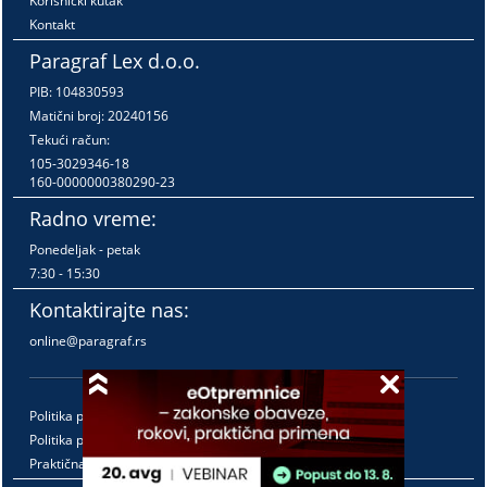
Korisnički kutak
Kontakt
Paragraf Lex d.o.o.
PIB: 104830593
Matični broj: 20240156
Tekući račun:
105-3029346-18
160-0000000380290-23
Radno vreme:
Ponedeljak - petak
7:30 - 15:30
Kontaktirajte nas:
online@paragraf.rs
Politika privatnosti
Politika pružanja usluga
Praktična pravila pružanja usluga