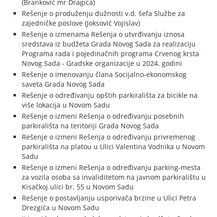
(Branković mr Dragica)
Rešenje o produženju dužnosti v.d. šefa Službe za
zajedničke poslove (Joksović Vojislav)
Rešenje o izmenama Rešenja o utvrđivanju iznosa
sredstava iz budžeta Grada Novog Sada za realizaciju
Programa rada i pojedinačnih programa Crvenog krsta
Novog Sada - Gradske organizacije u 2024. godini
Rešenje o imenovanju člana Socijalno-ekonomskog
saveta Grada Novog Sada
Rešenje o određivanju opštih parkirališta za bicikle na
više lokacija u Novom Sadu
Rešenje o izmeni Rešenja o određivanju posebnih
parkirališta na teritoriji Grada Novog Sada
Rešenje o izmeni Rešenja o određivanju privremenog
parkirališta na platou u Ulici Valentina Vodnika u Novom
Sadu
Rešenje o izmeni Rešenja o određivanju parking-mesta
za vozila osoba sa invaliditetom na javnom parkiralištu u
Kisačkoj ulici br. 55 u Novom Sadu
Rešenje o postavljanju usporivača brzine u Ulici Petra
Drezgića u Novom Sadu