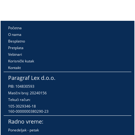
Početna
O nama
Besplatno
Pretplata
Vebinari
Korisnički kutak
Kontakt
Paragraf Lex d.o.o.
PIB: 104830593
Matični broj: 20240156
Tekući račun:
105-3029346-18
160-0000000380290-23
Radno vreme:
Ponedeljak - petak