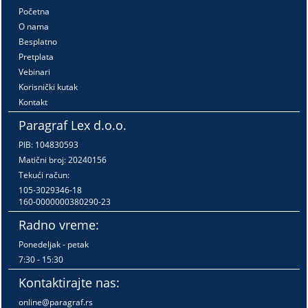
Početna
O nama
Besplatno
Pretplata
Vebinari
Korisnički kutak
Kontakt
Paragraf Lex d.o.o.
PIB: 104830593
Matični broj: 20240156
Tekući račun:
105-3029346-18
160-0000000380290-23
Radno vreme:
Ponedeljak - petak
7:30 - 15:30
Kontaktirajte nas:
online@paragraf.rs