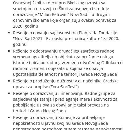
Osnovnoj školi za decu predškolskog uzrasta sa
smetnjama u razvoju u Školi za osnovno i srednje
obrazovanje "Milan Petrović" Novi Sad, i u drugim
osnovnim školama koje organizuju ovakav boravak za
2020. godinu
Rešenje o davanju saglasnosti na Plan rada Fondacije
"Novi Sad 2021 - Evropska prestonica kulture" za 2020.
godinu
Rešenje o odobravanju drugačijeg završetka radnog
vremena ugostiteljskih objekata za pružanje usluga
ishrane i pića od radnog vremena utvrđenog Odlukom o
radnom vremenu objekata u kojima se obavlja
ugostiteljska delatnost na teritoriji Grada Novog Sada
Rešenje o produženju dužnosti v.d. načelnika Gradske
uprave za propise (Zora Đorđević)
Rešenje o obrazovanju i imenovanju Radne grupe za
sagledavanje stanja i predlaganje mera i aktivnosti za
poboljšanje uslova za obavljanje taksi prevoza na
teritoriji Grada Novog Sada
Rešenje o obrazovanju Komisije za pribavljanje
nepokretnosti u javnu svojinu Grada Novog Sada
neposrednom pogodbom putem razmene nepokretnosti