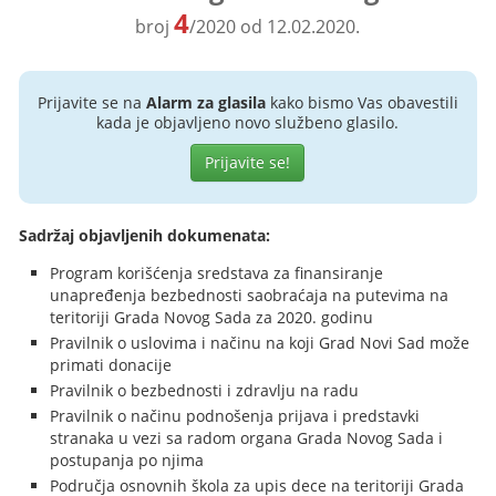
4
broj
/2020 od 12.02.2020.
Prijavite se na
Alarm za glasila
kako bismo Vas obavestili
kada je objavljeno novo službeno glasilo.
Prijavite se!
Sadržaj objavljenih dokumenata:
Program korišćenja sredstava za finansiranje
unapređenja bezbednosti saobraćaja na putevima na
teritoriji Grada Novog Sada za 2020. godinu
Pravilnik o uslovima i načinu na koji Grad Novi Sad može
primati donacije
Pravilnik o bezbednosti i zdravlju na radu
Pravilnik o načinu podnošenja prijava i predstavki
stranaka u vezi sa radom organa Grada Novog Sada i
postupanja po njima
Područja osnovnih škola za upis dece na teritoriji Grada