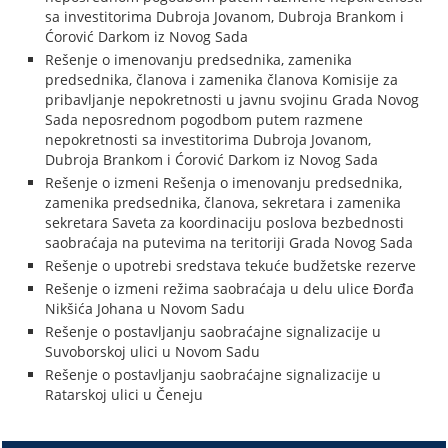
sa investitorima Dubroja Jovanom, Dubroja Brankom i
Ćorović Darkom iz Novog Sada
Rešenje o imenovanju predsednika, zamenika
predsednika, članova i zamenika članova Komisije za
pribavljanje nepokretnosti u javnu svojinu Grada Novog
Sada neposrednom pogodbom putem razmene
nepokretnosti sa investitorima Dubroja Jovanom,
Dubroja Brankom i Ćorović Darkom iz Novog Sada
Rešenje o izmeni Rešenja o imenovanju predsednika,
zamenika predsednika, članova, sekretara i zamenika
sekretara Saveta za koordinaciju poslova bezbednosti
saobraćaja na putevima na teritoriji Grada Novog Sada
Rešenje o upotrebi sredstava tekuće budžetske rezerve
Rešenje o izmeni režima saobraćaja u delu ulice Đorđa
Nikšića Johana u Novom Sadu
Rešenje o postavljanju saobraćajne signalizacije u
Suvoborskoj ulici u Novom Sadu
Rešenje o postavljanju saobraćajne signalizacije u
Ratarskoj ulici u Čeneju