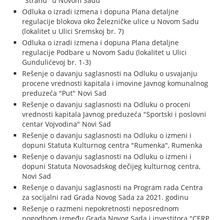
"Štrand" u Novom Sadu
Odluka o izradi izmena i dopuna Plana detaljne
regulacije blokova oko Železničke ulice u Novom Sadu
(lokalitet u Ulici Sremskoj br. 7)
Odluka o izradi izmena i dopuna Plana detaljne
regulacije Podbare u Novom Sadu (lokalitet u Ulici
Gundulićevoj br. 1-3)
Rešenje o davanju saglasnosti na Odluku o usvajanju
procene vrednosti kapitala i imovine Javnog komunalnog
preduzeća "Put" Novi Sad
Rešenje o davanju saglasnosti na Odluku o proceni
vrednosti kapitala Javnog preduzeća "Sportski i poslovni
centar Vojvodina" Novi Sad
Rešenje o davanju saglasnosti na Odluku o izmeni i
dopuni Statuta Kulturnog centra "Rumenka", Rumenka
Rešenje o davanju saglasnosti na Odluku o izmeni i
dopuni Statuta Novosadskog dečijeg kulturnog centra,
Novi Sad
Rešenje o davanju saglasnosti na Program rada Centra
za socijalni rad Grada Novog Sada za 2021. godinu
Rešenje o razmeni nepokretnosti neposrednom
pogodbom između Grada Novog Sada i investitora "CERP