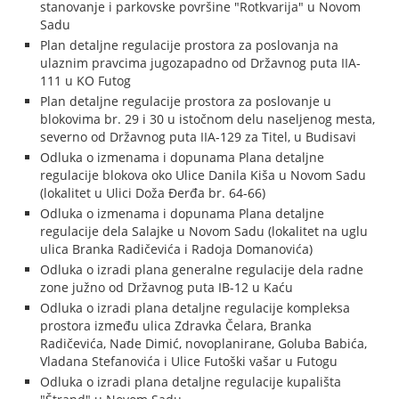
stanovanje i parkovske površine "Rotkvarija" u Novom
Sadu
Plan detaljne regulacije prostora za poslovanja na
ulaznim pravcima jugozapadno od Državnog puta IIA-
111 u KO Futog
Plan detaljne regulacije prostora za poslovanje u
blokovima br. 29 i 30 u istočnom delu naseljenog mesta,
severno od Državnog puta IIA-129 za Titel, u Budisavi
Odluka o izmenama i dopunama Plana detaljne
regulacije blokova oko Ulice Danila Kiša u Novom Sadu
(lokalitet u Ulici Doža Đerđa br. 64-66)
Odluka o izmenama i dopunama Plana detaljne
regulacije dela Salajke u Novom Sadu (lokalitet na uglu
ulica Branka Radičevića i Radoja Domanovića)
Odluka o izradi plana generalne regulacije dela radne
zone južno od Državnog puta IB-12 u Kaću
Odluka o izradi plana detaljne regulacije kompleksa
prostora između ulica Zdravka Čelara, Branka
Radičevića, Nade Dimić, novoplanirane, Goluba Babića,
Vladana Stefanovića i Ulice Futoški vašar u Futogu
Odluka o izradi plana detaljne regulacije kupališta