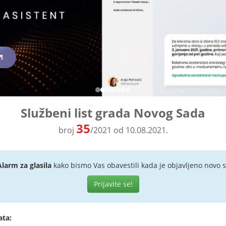
Službeni list grada Novog Sada
35
broj
/2021 od 10.08.2021.
Alarm za glasila
kako bismo Vas obavestili kada je objavljeno novo s
Prijavite se!
ata: