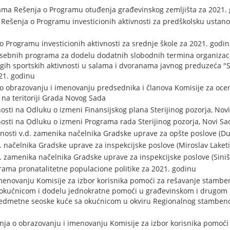
ama Rešenja o Programu otuđenja građevinskog zemljišta za 2021.
 Rešenja o Programu investicionih aktivnosti za predškolsku ustan
o Programu investicionih aktivnosti za srednje škole za 2021. godi
sebnih programa za dodelu dodatnih slobodnih termina organizaci
ugih sportskih aktivnosti u salama i dvoranama javnog preduzeća "S
21. godinu
o obrazovanju i imenovanju predsednika i članova Komisije za oce
 na teritoriji Grada Novog Sada
osti na Odluku o izmeni Finansijskog plana Sterijinog pozorja, Nov
osti na Odluku o izmeni Programa rada Sterijinog pozorja, Novi Sa
osti v.d. zamenika načelnika Gradske uprave za opšte poslove (Dun
. načelnika Gradske uprave za inspekcijske poslove (Miroslav Laketi
. zamenika načelnika Gradske uprave za inspekcijske poslove (Siniš
ama pronatalitetne populacione politike za 2021. godinu
menovanju Komisije za izbor korisnika pomoći za rešavanje stamben
okućnicom i dodelu jednokratne pomoći u građevinskom i drugom ma
redmetne seoske kuće sa okućnicom u okviru Regionalnog stambeno
a o obrazovanju i imenovanju Komisije za izbor korisnika pomoći 