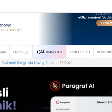
ANJA
EDUKACIJE
ASISTENTI
KANCELARKO
KORISNIČ
Službeni list grada Novog Sada
35/2021