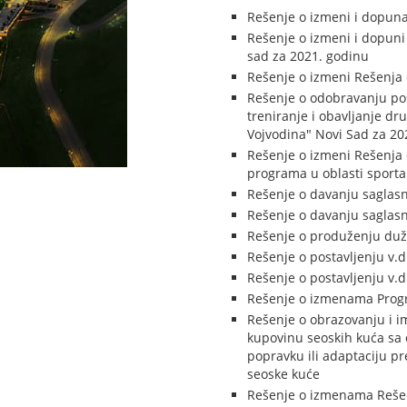
Rešenje o izmeni i dopun
Rešenje o izmeni i dopuni
sad za 2021. godinu
Rešenje o izmeni Rešenja 
Rešenje o odobravanju po
treniranje i obavljanje dr
Vojvodina" Novi Sad za 20
Rešenje o izmeni Rešenja 
programa u oblasti sporta
Rešenje o davanju saglasn
Rešenje o davanju saglasn
Rešenje o produženju dužn
Rešenje o postavljenju v.d
Rešenje o postavljenju v.d
Rešenje o izmenama Progr
Rešenje o obrazovanju i i
kupovinu seoskih kuća sa 
popravku ili adaptaciju p
seoske kuće
Rešenje o izmenama Rešenj