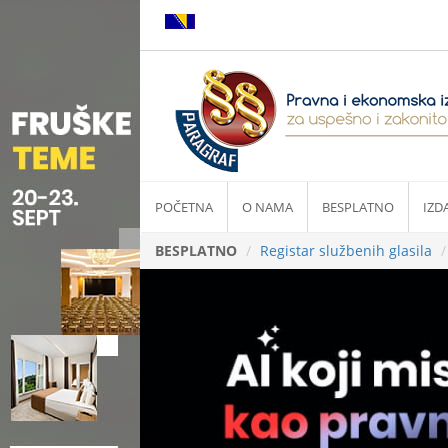
POČETNA
O NAMA
BESPLATNO
IZD
BESPLATNO
Registar službenih glasila