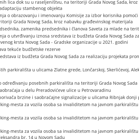
nih lica dok su u raseljeništvu, na teritoriji Grada Novog Sada, kr
i adaptaciju stambenog objekta
a o obrazovanju i imenovanju Komisije za izbor korisnika pomoći 
eritoriji Grada Novog Sada, kroz nabavku građevinskog materijala
sednika, zamenika predsednika i članova Saveta za mlade na terit
a o utvrđivanju iznosa sredstava iz budžeta Grada Novog Sada za 
enog krsta Novog Sada - Gradske organizacije u 2021. godini
ava tekuće budžetske rezerve
redstava iz budžeta Grada Novog Sada za realizaciju projekata pro
ih parkirališta u ulicama Zlatne grede, Lončarskoj, Skerlićevoj, Al
o određivanju posebnih parkirališta na teritoriji Grada Novog Sada
aobraćaja u delu Preradovićeve ulice u Petrovaradinu
orivača brzine i saobraćajne signalizacije u ulicama Ribnjak donji 
king-mesta za vozila osoba sa invaliditetom na javnom parkiralištu
ing-mesta za vozila osoba sa invaliditetom na javnom parkiralištu u
king-mesta za vozila osoba sa invaliditetom na javnom parkirališt
Aleksandra br. 14 u Novom Sadu