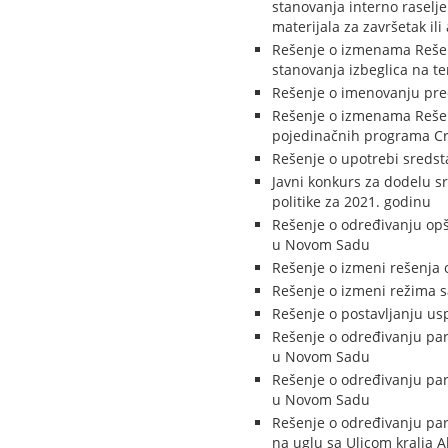
stanovanja interno raselje
materijala za završetak il
Rešenje o izmenama Rešenj
stanovanja izbeglica na t
Rešenje o imenovanju pred
Rešenje o izmenama Rešenj
pojedinačnih programa Crv
Rešenje o upotrebi sredst
Javni konkurs za dodelu s
politike za 2021. godinu
Rešenje o određivanju opšt
u Novom Sadu
Rešenje o izmeni rešenja 
Rešenje o izmeni režima s
Rešenje o postavljanju usp
Rešenje o određivanju par
u Novom Sadu
Rešenje o određivanju park
u Novom Sadu
Rešenje o određivanju par
na uglu sa Ulicom kralja 