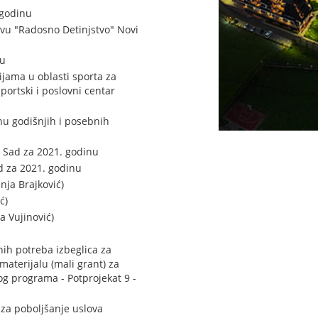
 godinu
ovu "Radosno Detinjstvo" Novi
nu
jama u oblasti sporta za
portski i poslovni centar
nu godišnjih i posebnih
i Sad za 2021. godinu
d za 2021. godinu
ja Brajković)
ć)
a Vujinović)
ih potreba izbeglica za
terijalu (mali grant) za
g programa - Potprojekat 9 -
za poboljšanje uslova