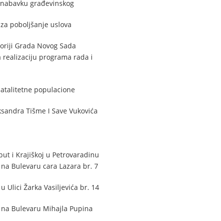
oz nabavku građevinskog
za poboljšanje uslova
oriji Grada Novog Sada
realizaciju programa rada i
natalitetne populacione
eksandra Tišme I Save Vukovića
put i Krajiškoj u Petrovaradinu
 na Bulevaru cara Lazara br. 7
 Ulici Žarka Vasiljevića br. 14
u na Bulevaru Mihajla Pupina