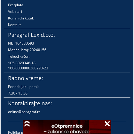
Pretplata
Vebinari
Korisnički kutak
Kontakt
Paragraf Lex d.o.o.
PIB: 104830593
Matični broj: 20240156
Tekući račun:
105-3029346-18
160-0000000380290-23
Radno vreme:
Ponedeljak - petak
7:30 - 15:30
Kontaktirajte nas:
online@paragraf.rs
Politika privatnosti