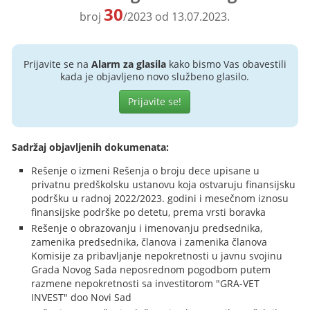
30
broj
/2023 od 13.07.2023.
Prijavite se na
Alarm za glasila
kako bismo Vas obavestili
kada je objavljeno novo službeno glasilo.
Prijavite se!
Sadržaj objavljenih dokumenata:
Rešenje o izmeni Rešenja o broju dece upisane u
privatnu predškolsku ustanovu koja ostvaruju finansijsku
podršku u radnoj 2022/2023. godini i mesečnom iznosu
finansijske podrške po detetu, prema vrsti boravka
Rešenje o obrazovanju i imenovanju predsednika,
zamenika predsednika, članova i zamenika članova
Komisije za pribavljanje nepokretnosti u javnu svojinu
Grada Novog Sada neposrednom pogodbom putem
razmene nepokretnosti sa investitorom "GRA-VET
INVEST" doo Novi Sad