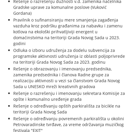
Rešenje o razrešenju dužnosti v.d. zamenika načelnika
Gradske uprave za komunalne poslove (Vuković
Gordana)
Pravilnik o sufinansiranju mere smanjenja zagađenja
vazduha kroz podršku građanima za nabavku i zamenu
kotlova na ekološki prihvatljiviji energent u
domaćinstvima na teritoriji Grada Novog Sada u 2023.
godini
Odluka o izboru udruženja za dodelu subvencija za
programske aktivnosti udruženja iz oblasti poljoprivrede
na teritoriji Grada Novog Sada za 2023. godinu
Rešenje o obrazovanju i imenovanju predsednika,
zamenika predsednika i članova Radne grupe za
realizaciju aktivnosti u vezi sa članstvom Grada Novog
Sada u UNESKO mreži kreativnih gradova
Rešenje o razrešenju i imenovanju sekretara Komisije za
opšte i komunalno uređenje grada
Rešenje o određivanju opštih parkirališta za bicikle na
teritoriji Grada Novog Sada
Rešenje o određivanju povremenih parkirališta u okolini
Petrovaradinske tvrđave, za vreme održavanja muzičkog
festivala "EXIT"