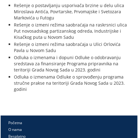
Rešenje o postavljanju usporivača brzine u delu ulica
Miroslava Antića, Povrtarske, Prvomajske i Svetozara
Markovića u Futogu
Rešenje o izmeni režima saobraćaja na raskrsnici ulica
Put novosadskog partizanskog odreda, Industrijske i
Kisačkog puta u Novom Sadu
Rešenje o izmeni režima saobraćaja u Ulici Orlovića
Pavla u Novom Sadu
Odluka o izmenama i dopuni Odluke o odobravanju
sredstava za finansiranje Programa pripravnika na
teritoriji Grada Novog Sada u 2023. godini
Odluka o izmenama Odluke o sprovođenju programa
stručne prakse na teritoriji Grada Novog Sada u 2023.
godini
Početna
O nama
Besplatno