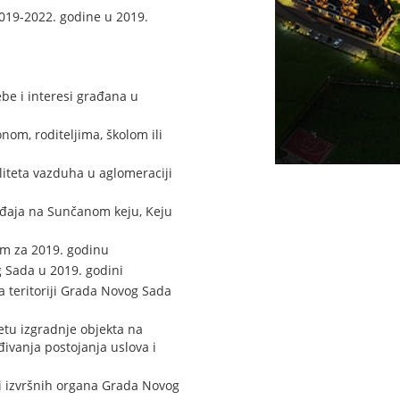
019-2022. godine u 2019.
be i interesi građana u
om, roditeljima, školom ili
iteta vazduha u aglomeraciji
eđaja na Sunčanom keju, Keju
om za 2019. godinu
 Sada u 2019. godini
 teritoriji Grada Novog Sada
tu izgradnje objekta na
đivanja postojanja uslova i
bi izvršnih organa Grada Novog