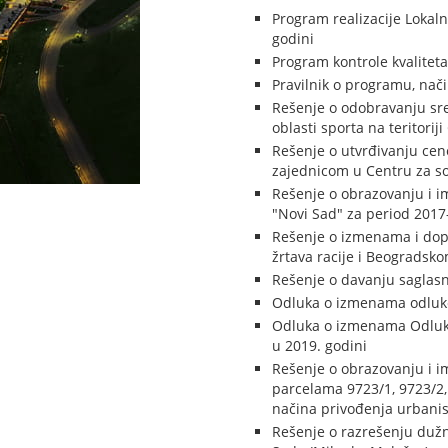
Program realizacije Lokal
godini
Program kontrole kvaliteta
Pravilnik o programu, nač
Rešenje o odobravanju sre
oblasti sporta na teritori
Rešenje o utvrđivanju cen
zajednicom u Centru za so
Rešenje o obrazovanju i i
"Novi Sad" za period 2017
Rešenje o izmenama i dop
žrtava racije i Beogradsko
Rešenje o davanju saglasn
Odluka o izmenama odluke
Odluka o izmenama Odluke 
u 2019. godini
Rešenje o obrazovanju i i
parcelama 9723/1, 9723/2, 
načina privođenja urbani
Rešenje o razrešenju dužn