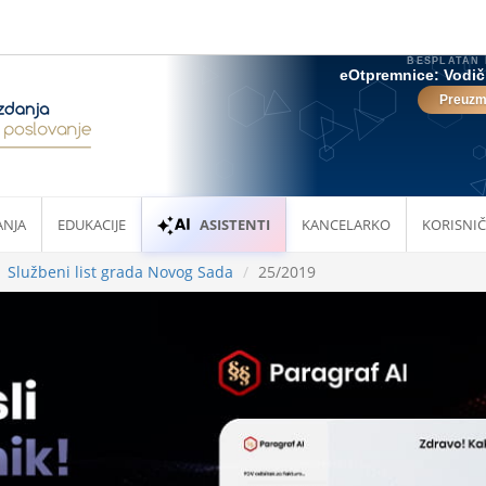
ANJA
EDUKACIJE
ASISTENTI
KANCELARKO
KORISNIČ
Službeni list grada Novog Sada
25/2019