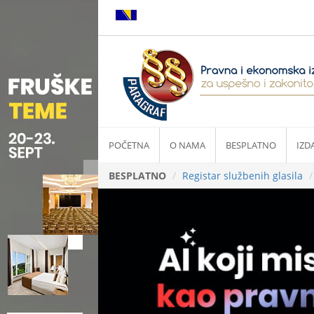
POČETNA
O NAMA
BESPLATNO
IZD
BESPLATNO
Registar službenih glasila