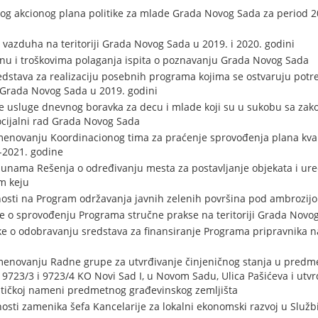
nog akcionog plana politike za mlade Grada Novog Sada za period 2
 vazduha na teritoriji Grada Novog Sada u 2019. i 2020. godini
inu i troškovima polaganja ispita o poznavanju Grada Novog Sada
dstava za realizaciju posebnih programa kojima se ostvaruju potre
ji Grada Novog Sada u 2019. godini
e usluge dnevnog boravka za decu i mlade koji su u sukobu sa zakon
cijalni rad Grada Novog Sada
menovanju Koordinacionog tima za praćenje sprovođenja plana kval
-2021. godine
unama Rešenja o određivanju mesta za postavljanje objekata i ur
m keju
osti na Program održavanja javnih zelenih površina pod ambrozij
 o sprovođenju Programa stručne prakse na teritoriji Grada Novog
o odobravanju sredstava za finansiranje Programa pripravnika na
menovanju Radne grupe za utvrđivanje činjeničnog stanja u predme
9723/3 i 9723/4 KO Novi Sad I, u Novom Sadu, Ulica Pašićeva i utvr
stičkoj nameni predmetnog građevinskog zemljišta
osti zamenika šefa Kancelarije za lokalni ekonomski razvoj u Služ