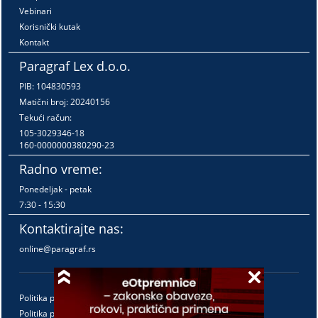
Vebinari
Korisnički kutak
Kontakt
Paragraf Lex d.o.o.
PIB: 104830593
Matični broj: 20240156
Tekući račun:
105-3029346-18
160-0000000380290-23
Radno vreme:
Ponedeljak - petak
7:30 - 15:30
Kontaktirajte nas:
online@paragraf.rs
Politika privatnosti
Politika pružanja usluga