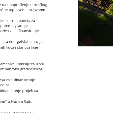
ose na unapređenje termičkog
trošne tople vode po javnom
je solarnih panela za
a putem ugradnje
poziva za sufinansiranje
 mera energetske sanacije
ih kuća i stanova koje
zamenika Komisije za izbor
kroz nabavku građevinskog
sa za sufinansiranje
godini
finansiranje projekata
trand" u Novom Sadu