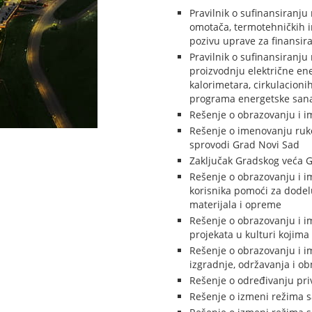
Pravilnik o sufinansiranj
omotača, termotehničkih i
pozivu uprave za finansira
Pravilnik o sufinansiranj
proizvodnju električne e
kalorimetara, cirkulacioni
programa energetske sanac
Rešenje o obrazovanju i i
Rešenje o imenovanju ruko
sprovodi Grad Novi Sad
Zaključak Gradskog veća G
Rešenje o obrazovanju i i
korisnika pomoći za dodel
materijala i opreme
Rešenje o obrazovanju i i
projekata u kulturi kojima
Rešenje o obrazovanju i i
izgradnje, održavanja i ob
Rešenje o određivanju pri
Rešenje o izmeni režima s