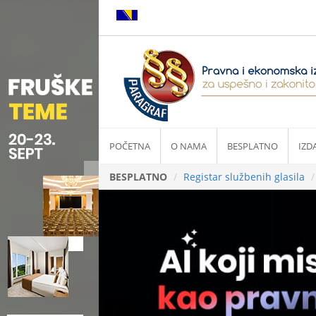
POČETNA
O NAMA
BESPLATNO
IZD
BESPLATNO
Registar službenih glasila