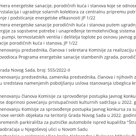
u mera energetske sanacije, porodičnih kuća i stanova koje se odn
nstalacija i ugradnje solarnih kolektora za centralnu pripremu po
nje i podsticanje energetske efikasnosti JP 1/22
u mera energetske sanacije porodičnih kuća i stanova putem ugradn
nergije za sopstvene potrebe i unapređenje termotehničkog sistem
h pumpi, termostatskih ventila i delitelja toplote po osnovu javnog 
ije porodičnih kuća i stanova, JP 1/22
menovanju predsednika, članova i sekretara Komisije za realizaciju
vodioca Programa energetske sanacije stambenih zgrada, porodičn
rada Novog Sada, broj: 555/2022-II
menovanju predsednika, zamenika predsednika, članova i njihovih 
u sredstava namenjenih poboljšanju uslova stanovanja izbeglica 
menovanju članova Komisije za sprovođenje postupka Javnog konkur
 se doprinosi povećanju pristupačnosti kulturnih sadržaja u 2022. 
menovanju Komisije za sprovođenje postupka Javnog konkursa za su
nove verskih objekata na teritoriji Grada Novog Sada u 2022. godini
vremenih parkirališta za putničke automobile ispred kupališta "Š
aobraćaja u Njegoševoj ulici u Novom Sadu