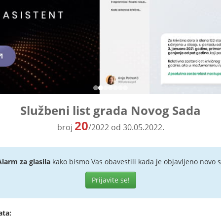
Službeni list grada Novog Sada
20
broj
/2022 od 30.05.2022.
Alarm za glasila
kako bismo Vas obavestili kada je objavljeno novo s
Prijavite se!
ata: