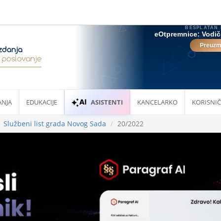
ANJA
EDUKACIJE
ASISTENTI
KANCELARKO
KORISNIČ
Službeni list grada Novog Sada
20/2022