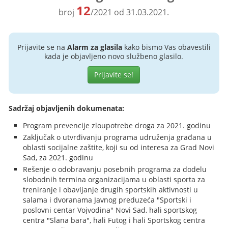
12
broj
/2021 od 31.03.2021.
Prijavite se na
Alarm za glasila
kako bismo Vas obavestili
kada je objavljeno novo službeno glasilo.
Prijavite se!
Sadržaj objavljenih dokumenata:
Program prevencije zloupotrebe droga za 2021. godinu
Zaključak o utvrđivanju programa udruženja građana u
oblasti socijalne zaštite, koji su od interesa za Grad Novi
Sad, za 2021. godinu
Rešenje o odobravanju posebnih programa za dodelu
slobodnih termina organizacijama u oblasti sporta za
treniranje i obavljanje drugih sportskih aktivnosti u
salama i dvoranama Javnog preduzeća "Sportski i
poslovni centar Vojvodina" Novi Sad, hali sportskog
centra "Slana bara", hali Futog i hali Sportskog centra