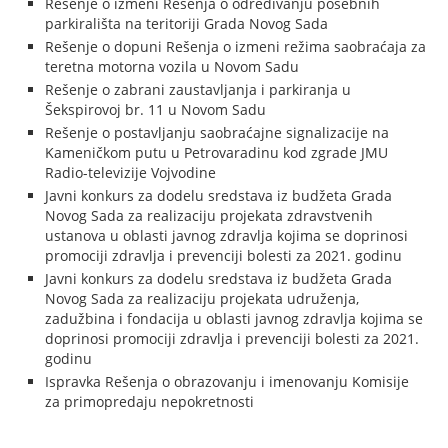
Rešenje o izmeni Rešenja o određivanju posebnih
parkirališta na teritoriji Grada Novog Sada
Rešenje o dopuni Rešenja o izmeni režima saobraćaja za
teretna motorna vozila u Novom Sadu
Rešenje o zabrani zaustavljanja i parkiranja u
Šekspirovoj br. 11 u Novom Sadu
Rešenje o postavljanju saobraćajne signalizacije na
Kameničkom putu u Petrovaradinu kod zgrade JMU
Radio-televizije Vojvodine
Javni konkurs za dodelu sredstava iz budžeta Grada
Novog Sada za realizaciju projekata zdravstvenih
ustanova u oblasti javnog zdravlja kojima se doprinosi
promociji zdravlja i prevenciji bolesti za 2021. godinu
Javni konkurs za dodelu sredstava iz budžeta Grada
Novog Sada za realizaciju projekata udruženja,
zadužbina i fondacija u oblasti javnog zdravlja kojima se
doprinosi promociji zdravlja i prevenciji bolesti za 2021.
godinu
Ispravka Rešenja o obrazovanju i imenovanju Komisije
za primopredaju nepokretnosti