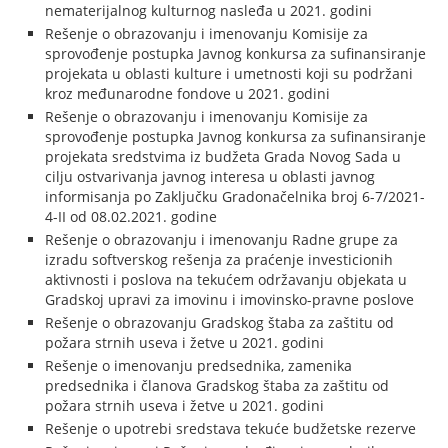
nematerijalnog kulturnog nasleđa u 2021. godini
Rešenje o obrazovanju i imenovanju Komisije za
sprovođenje postupka Javnog konkursa za sufinansiranje
projekata u oblasti kulture i umetnosti koji su podržani
kroz međunarodne fondove u 2021. godini
Rešenje o obrazovanju i imenovanju Komisije za
sprovođenje postupka Javnog konkursa za sufinansiranje
projekata sredstvima iz budžeta Grada Novog Sada u
cilju ostvarivanja javnog interesa u oblasti javnog
informisanja po Zaključku Gradonačelnika broj 6-7/2021-
4-II od 08.02.2021. godine
Rešenje o obrazovanju i imenovanju Radne grupe za
izradu softverskog rešenja za praćenje investicionih
aktivnosti i poslova na tekućem održavanju objekata u
Gradskoj upravi za imovinu i imovinsko-pravne poslove
Rešenje o obrazovanju Gradskog štaba za zaštitu od
požara strnih useva i žetve u 2021. godini
Rešenje o imenovanju predsednika, zamenika
predsednika i članova Gradskog štaba za zaštitu od
požara strnih useva i žetve u 2021. godini
Rešenje o upotrebi sredstava tekuće budžetske rezerve