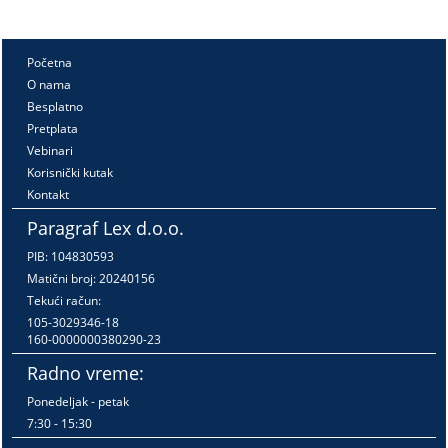
Početna
O nama
Besplatno
Pretplata
Vebinari
Korisnički kutak
Kontakt
Paragraf Lex d.o.o.
PIB: 104830593
Matični broj: 20240156
Tekući račun:
105-3029346-18
160-0000000380290-23
Radno vreme:
Ponedeljak - petak
7:30 - 15:30