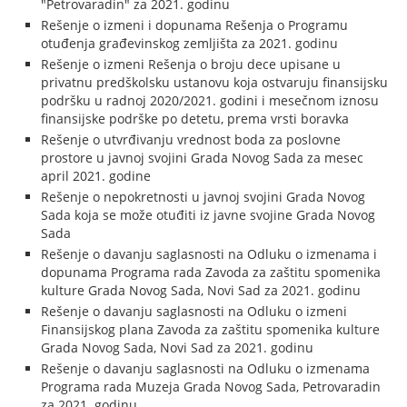
"Petrovaradin" za 2021. godinu
Rešenje o izmeni i dopunama Rešenja o Programu
otuđenja građevinskog zemljišta za 2021. godinu
Rešenje o izmeni Rešenja o broju dece upisane u
privatnu predškolsku ustanovu koja ostvaruju finansijsku
podršku u radnoj 2020/2021. godini i mesečnom iznosu
finansijske podrške po detetu, prema vrsti boravka
Rešenje o utvrđivanju vrednost boda za poslovne
prostore u javnoj svojini Grada Novog Sada za mesec
april 2021. godine
Rešenje o nepokretnosti u javnoj svojini Grada Novog
Sada koja se može otuđiti iz javne svojine Grada Novog
Sada
Rešenje o davanju saglasnosti na Odluku o izmenama i
dopunama Programa rada Zavoda za zaštitu spomenika
kulture Grada Novog Sada, Novi Sad za 2021. godinu
Rešenje o davanju saglasnosti na Odluku o izmeni
Finansijskog plana Zavoda za zaštitu spomenika kulture
Grada Novog Sada, Novi Sad za 2021. godinu
Rešenje o davanju saglasnosti na Odluku o izmenama
Programa rada Muzeja Grada Novog Sada, Petrovaradin
za 2021. godinu