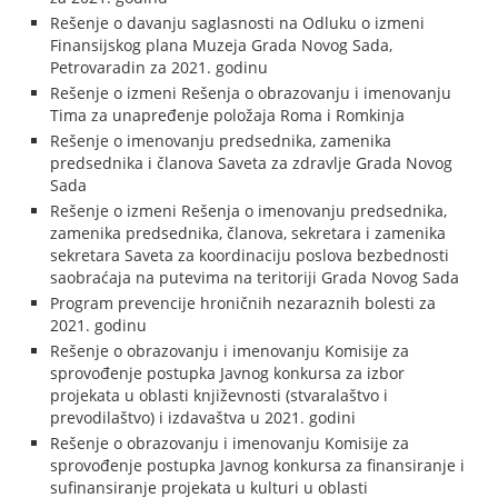
Rešenje o davanju saglasnosti na Odluku o izmeni
Finansijskog plana Muzeja Grada Novog Sada,
Petrovaradin za 2021. godinu
Rešenje o izmeni Rešenja o obrazovanju i imenovanju
Tima za unapređenje položaja Roma i Romkinja
Rešenje o imenovanju predsednika, zamenika
predsednika i članova Saveta za zdravlje Grada Novog
Sada
Rešenje o izmeni Rešenja o imenovanju predsednika,
zamenika predsednika, članova, sekretara i zamenika
sekretara Saveta za koordinaciju poslova bezbednosti
saobraćaja na putevima na teritoriji Grada Novog Sada
Program prevencije hroničnih nezaraznih bolesti za
2021. godinu
Rešenje o obrazovanju i imenovanju Komisije za
sprovođenje postupka Javnog konkursa za izbor
projekata u oblasti književnosti (stvaralaštvo i
prevodilaštvo) i izdavaštva u 2021. godini
Rešenje o obrazovanju i imenovanju Komisije za
sprovođenje postupka Javnog konkursa za finansiranje i
sufinansiranje projekata u kulturi u oblasti