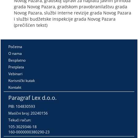
Novog Pazara, gradskoj upravi za naplatu javnih prihoda
grada Novog Pazara, gradskom pravobranilaštvu grada
Novog Pazara, službi interne revizije grada Novog Pazara
i službi budžetske inspekcije grada Novog Pazara
(prečišćen tekst)
Početna
O nama
Besplatno
Pretplata
Vebinari
Korisnički kutak
Kontakt
Paragraf Lex d.o.o.
PIB: 104830593
Matični broj: 20240156
Tekući račun:
105-3029346-18
160-0000000380290-23