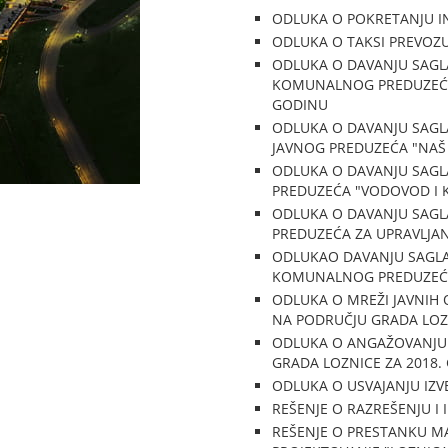
ODLUKA O POKRETANJU INI
ODLUKA O TAKSI PREVOZU 
ODLUKA O DAVANJU SAG
KOMUNALNOG PREDUZEĆA Z
GODINU
ODLUKA O DAVANJU SAG
JAVNOG PREDUZEĆA "NAŠ
ODLUKA O DAVANJU SAG
PREDUZEĆA "VODOVOD I K
ODLUKA O DAVANJU SAG
PREDUZEĆA ZA UPRAVLJANJ
ODLUKAO DAVANJU SAGL
KOMUNALNOG PREDUZEĆA 
ODLUKA O MREŽI JAVNIH
NA PODRUČJU GRADA LOZ
ODLUKA O ANGAŽOVANJU 
GRADA LOZNICE ZA 2018.
ODLUKA O USVAJANJU IZV
REŠENJE O RAZREŠENJU I
REŠENJE O PRESTANKU M