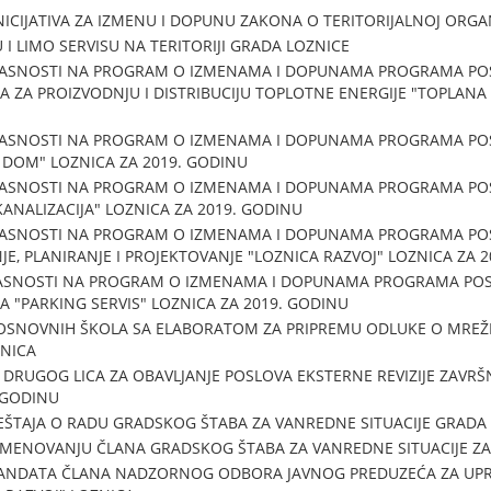
CIJATIVA ZA IZMENU I DOPUNU ZAKONA O TERITORIJALNOJ ORGANI
I LIMO SERVISU NA TERITORIJI GRADA LOZNICE
LASNOSTI NA PROGRAM O IZMENAMA I DOPUNAMA PROGRAMA PO
A PROIZVODNJU I DISTRIBUCIJU TOPLOTNE ENERGIJE "TOPLANA -
LASNOSTI NA PROGRAM O IZMENAMA I DOPUNAMA PROGRAMA P
 DOM" LOZNICA ZA 2019. GODINU
LASNOSTI NA PROGRAM O IZMENAMA I DOPUNAMA PROGRAMA PO
ANALIZACIJA" LOZNICA ZA 2019. GODINU
LASNOSTI NA PROGRAM O IZMENAMA I DOPUNAMA PROGRAMA PO
E, PLANIRANJE I PROJEKTOVANJE "LOZNICA RAZVOJ" LOZNICA ZA 
ASNOSTI NA PROGRAM O IZMENAMA I DOPUNAMA PROGRAMA POS
"PARKING SERVIS" LOZNICA ZA 2019. GODINU
 OSNOVNIH ŠKOLA SA ELABORATOM ZA PRIPREMU ODLUKE O MREŽI
NICA
DRUGOG LICA ZA OBAVLJANJE POSLOVA EKSTERNE REVIZIJE ZAVR
 GODINU
EŠTAJA O RADU GRADSKOG ŠTABA ZA VANREDNE SITUACIJE GRADA 
 IMENOVANJU ČLANA GRADSKOG ŠTABA ZA VANREDNE SITUACIJE ZA
ANDATA ČLANA NADZORNOG ODBORA JAVNOG PREDUZEĆA ZA UPRAV