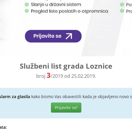
Službeni list grada Loznice
3
broj
/2019 od 25.02.2019.
Alarm za glasila
kako bismo Vas obavestili kada je objavljeno novo s
Prijavite se!
ata: