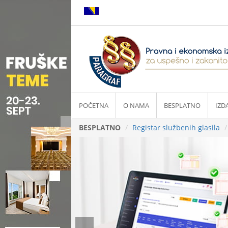
POČETNA
O NAMA
BESPLATNO
IZD
BESPLATNO
Registar službenih glasila