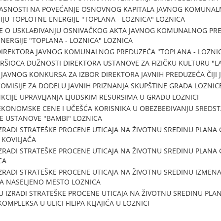
LASNOSTI NA POVEĆANJE OSNOVNOG KAPITALA JAVNOG KOMUNAL
IJU TOPLOTNE ENERGIJE "TOPLANA - LOZNICA" LOZNICA
E O USKLAĐIVANJU OSNIVAČKOG AKTA JAVNOG KOMUNALNOG PRE
ENERGIJE "TOPLANA - LOZNICA" LOZNICA
DIREKTORA JAVNOG KOMUNALNOG PREDUZEĆA "TOPLANA - LOZNI
RŠIOCA DUŽNOSTI DIREKTORA USTANOVE ZA FIZIČKU KULTURU "L
AVNOG KONKURSA ZA IZBOR DIREKTORA JAVNIH PREDUZEĆA ČIJI 
OMISIJE ZA DODELU JAVNIH PRIZNANJA SKUPŠTINE GRADA LOZNIC
NKCIJE UPRAVLJANJA LJUDSKIM RESURSIMA U GRADU LOZNICI
EKONOMSKE CENE I UČEŠĆA KORISNIKA U OBEZBEĐIVANJU SREDST
E USTANOVE "BAMBI" LOZNICA
ZRADI STRATEŠKE PROCENE UTICAJA NA ŽIVOTNU SREDINU PLANA 
 KOVILJAČA
ZRADI STRATEŠKE PROCENE UTICAJA NA ŽIVOTNU SREDINU PLANA 
CA
ZRADI STRATEŠKE PROCENE UTICAJA NA ŽIVOTNU SREDINU IZMEN
ZA NASELJENO MESTO LOZNICA
 IZRADI STRATEŠKE PROCENE UTICAJA NA ŽIVOTNU SREDINU PLAN
PLEKSA U ULICI FILIPA KLJAJIĆA U LOZNICI