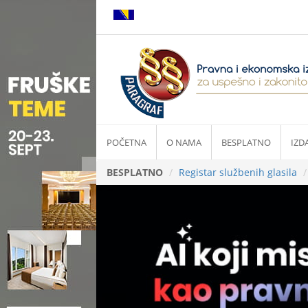
POČETNA
O NAMA
BESPLATNO
IZD
BESPLATNO
Registar službenih glasila