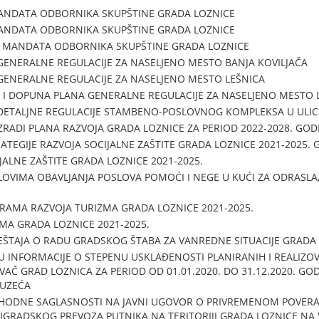
ANDATA ODBORNIKA SKUPŠTINE GRADA LOZNICE
ANDATA ODBORNIKA SKUPŠTINE GRADA LOZNICE
 MANDATA ODBORNIKA SKUPŠTINE GRADA LOZNICE
GENERALNE REGULACIJE ZA NASELJENO MESTO BANJA KOVILJAČA
GENERALNE REGULACIJE ZA NASELJENO MESTO LEŠNICA
 I DOPUNA PLANA GENERALNE REGULACIJE ZA NASELJENO MESTO 
DETALJNE REGULACIJE STAMBENO-POSLOVNOG KOMPLEKSA U ULICI FI
ZRADI PLANA RAZVOJA GRADA LOZNICE ZA PERIOD 2022-2028. GOD
ATEGIJE RAZVOJA SOCIJALNE ZAŠTITE GRADA LOZNICE 2021-2025. 
JALNE ZAŠTITE GRADA LOZNICE 2021-2025.
LOVIMA OBAVLJANJA POSLOVA POMOĆI I NEGE U KUĆI ZA ODRASLA,
RAMA RAZVOJA TURIZMA GRADA LOZNICE 2021-2025.
MA GRADA LOZNICE 2021-2025.
EŠTAJA O RADU GRADSKOG ŠTABA ZA VANREDNE SITUACIJE GRADA 
U INFORMACIJE O STEPENU USKLAĐENOSTI PLANIRANIH I REALIZOV
IVAČ GRAD LOZNICA ZA PERIOD OD 01.01.2020. DO 31.12.2020. G
DUZEĆA
HODNE SAGLASNOSTI NA JAVNI UGOVOR O PRIVREMENOM POVERA
GRADSKOG PREVOZA PUTNIKA NA TERITORIJI GRADA LOZNICE NA "