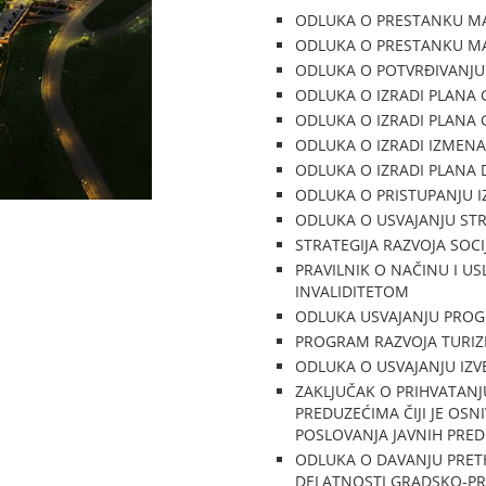
ODLUKA O PRESTANKU M
ODLUKA O PRESTANKU M
ODLUKA O POTVRĐIVANJU
ODLUKA O IZRADI PLANA 
ODLUKA O IZRADI PLANA 
ODLUKA O IZRADI IZMENA
ODLUKA O IZRADI PLANA 
ODLUKA O PRISTUPANJU I
ODLUKA O USVAJANJU STR
STRATEGIJA RAZVOJA SOCI
PRAVILNIK O NAČINU I US
INVALIDITETOM
ODLUKA USVAJANJU PROG
PROGRAM RAZVOJA TURIZ
ODLUKA O USVAJANJU IZV
ZAKLJUČAK O PRIHVATANJ
PREDUZEĆIMA ČIJI JE OSN
POSLOVANJA JAVNIH PRE
ODLUKA O DAVANJU PRET
DELATNOSTI GRADSKO-PRI