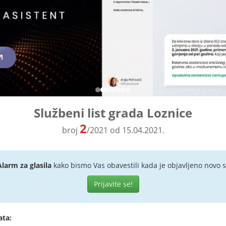
Službeni list grada Loznice
2
broj
/2021 od 15.04.2021.
Alarm za glasila
kako bismo Vas obavestili kada je objavljeno novo s
Prijavite se!
ata: