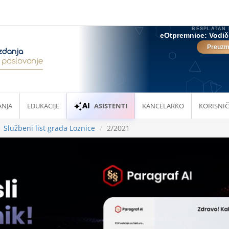
ANJA
EDUKACIJE
ASISTENTI
KANCELARKO
KORISNIČ
Službeni list grada Loznice
2/2021