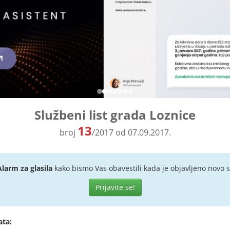
Službeni list grada Loznice
13
broj
/2017 od 07.09.2017.
Alarm za glasila
kako bismo Vas obavestili kada je objavljeno novo s
Prijavite se!
ata: