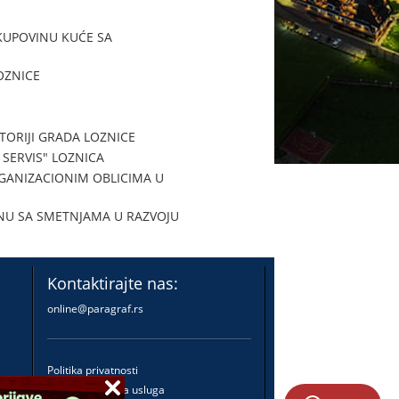
KUPOVINU KUĆE SA
OZNICE
TORIJI GRADA LOZNICE
SERVIS" LOZNICA
GANIZACIONIM OBLICIMA U
INU SA SMETNJAMA U RAZVOJU
Kontaktirajte nas:
online@paragraf.rs
Politika privatnosti
Politika pružanja usluga