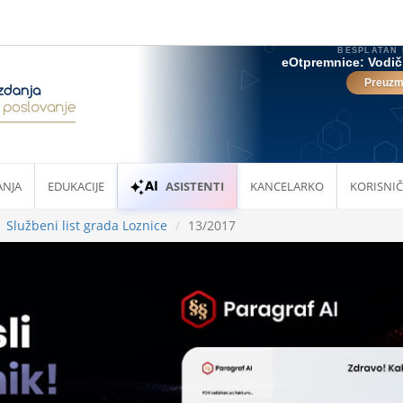
ANJA
EDUKACIJE
ASISTENTI
KANCELARKO
KORISNIČ
Službeni list grada Loznice
13/2017