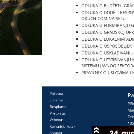
ODLUKA O BUDŽETU GRAD
ODLUKA O DODELI BESPO
OKUĆNICOM NA SELU
ODLUKA O FORMIRANJU GR
ODLUKA O GRADSKOJ UPR
ODLUKA O LOKALNIM ADM
ODLUKA O OSPOSOBLJENIM
ODLUKA O USKLAĐIVANJU
ODLUKA O UTVRĐIVANJU 
SISTEMU JAVNOG SEKTORA
PRAVILNIK O USLOVIMA I
Početna
Pa
O nama
PIB
Besplatno
Mat
Pretplata
Tek
Vebinari
105
Korisnički kutak
160
Kontakt