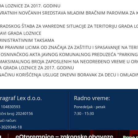
A LOZNICE ZA 2017. GODINU
VRATNIH NOVČANIH SREDSTAVA MLADIM BRAČNIM PAROVIMA ZA 
ADSKOG ŠTABA ZA VANREDNE SITUACIJE ZA TERITORIJU GRADA L
AVI GRADA LOZNICE
INISTRATIVNIM TAKSAMA
 PRAVNIM LICIMA OD ZNAČAJA ZA ZAŠTITU I SPASAVANJE NA TERI
 OSNIVAČKOG AKTA JAVNOG KOMUNALNOG PREDUZEĆA "PARKING 
MAKSIMALNOG BROJA ZAPOSLENIH NA NEODREĐENO VREME U OR
 GRADA LOZNICE ZA 2017. GODINU
 NAČINU KORIŠĆENJA USLUGE DNEVNI BORAVAK ZA DECU I OMLAD
ragraf Lex d.o.o.
Radno vreme:
: 104830593
Ponedeljak - petak
ični broj: 20240156
7:30 - 15:30
ući račun:
-3029346-18
-0000000380290-23