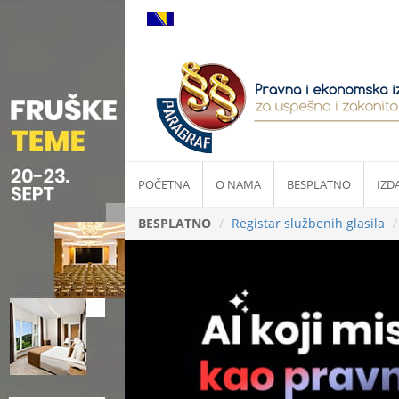
POČETNA
O NAMA
BESPLATNO
IZD
BESPLATNO
Registar službenih glasila