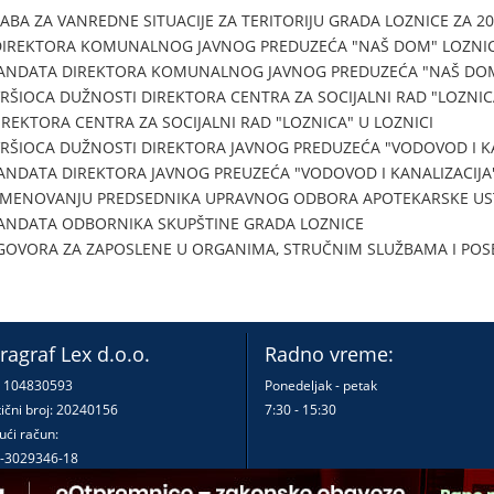
BA ZA VANREDNE SITUACIJE ZA TERITORIJU GRADA LOZNICE ZA 2
DIREKTORA KOMUNALNOG JAVNOG PREDUZEĆA "NAŠ DOM" LOZNI
MANDATA DIREKTORA KOMUNALNOG JAVNOG PREDUZEĆA "NAŠ DOM
RŠIOCA DUŽNOSTI DIREKTORA CENTRA ZA SOCIJALNI RAD "LOZNICA
IREKTORA CENTRA ZA SOCIJALNI RAD "LOZNICA" U LOZNICI
RŠIOCA DUŽNOSTI DIREKTORA JAVNOG PREDUZEĆA "VODOVOD I KA
ANDATA DIREKTORA JAVNOG PREUZEĆA "VODOVOD I KANALIZACIJA
I IMENOVANJU PREDSEDNIKA UPRAVNOG ODBORA APOTEKARSKE U
ANDATA ODBORNIKA SKUPŠTINE GRADA LOZNICE
GOVORA ZA ZAPOSLENE U ORGANIMA, STRUČNIM SLUŽBAMA I PO
ragraf Lex d.o.o.
Radno vreme:
: 104830593
Ponedeljak - petak
ični broj: 20240156
7:30 - 15:30
ući račun:
-3029346-18
-0000000380290-23