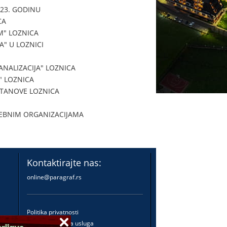
023. GODINU
CA
" LOZNICA
" U LOZNICI
NALIZACIJA" LOZNICA
" LOZNICA
STANOVE LOZNICA
SEBNIM ORGANIZACIJAMA
Kontaktirajte nas:
online@paragraf.rs
Politika privatnosti
Politika pružanja usluga