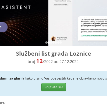
Službeni list grada Loznice
12
broj
/2022 od 27.12.2022.
Alarm za glasila
kako bismo Vas obavestili kada je objavljeno novo s
Prijavite se!
ata: