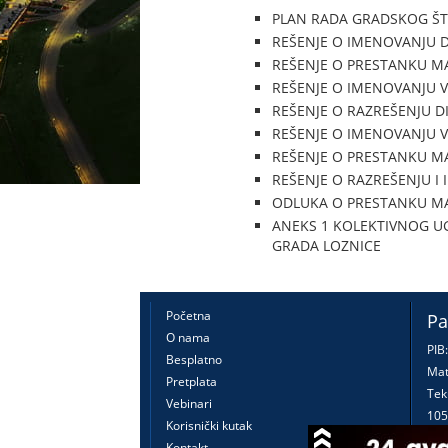
PLAN RADA GRADSKOG ŠTA
REŠENJE O IMENOVANJU 
REŠENJE O PRESTANKU 
REŠENJE O IMENOVANJU V
REŠENJE O RAZREŠENJU D
REŠENJE O IMENOVANJU V
REŠENJE O PRESTANKU M
REŠENJE O RAZREŠENJU 
ODLUKA O PRESTANKU M
ANEKS 1 KOLEKTIVNOG U
GRADA LOZNICE
Početna
Pa
O nama
PIB
Besplatno
Mat
Pretplata
Tek
Vebinari
105
Korisnički kutak
160
Kontakt