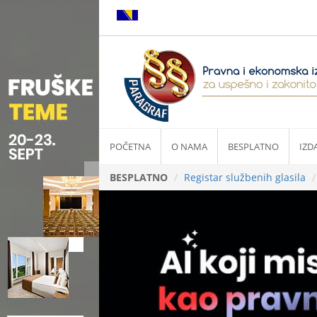
POČETNA
O NAMA
BESPLATNO
IZD
BESPLATNO
Registar službenih glasila