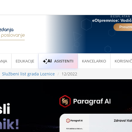
ANJA
EDUKACIJE
ASISTENTI
KANCELARKO
KORISNIČ
Službeni list grada Loznice
12/2022