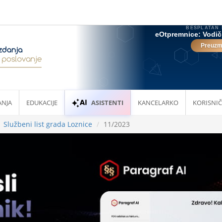
ANJA
EDUKACIJE
ASISTENTI
KANCELARKO
KORISNIČ
Službeni list grada Loznice
11/2023