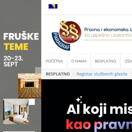
POČETNA
O NAMA
BESPLATNO
IZD
BESPLATNO
Registar službenih glasila