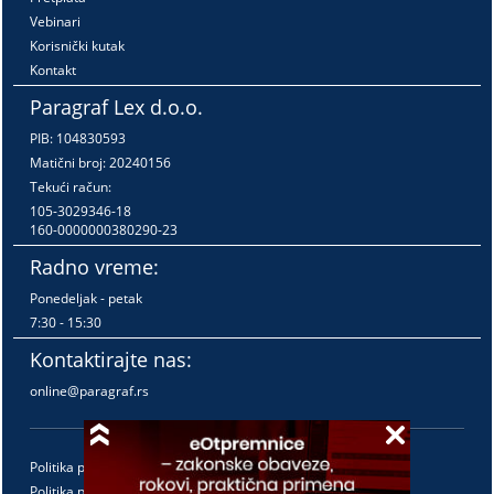
Vebinari
Korisnički kutak
Kontakt
Paragraf Lex d.o.o.
PIB: 104830593
Matični broj: 20240156
Tekući račun:
105-3029346-18
160-0000000380290-23
Radno vreme:
Ponedeljak - petak
7:30 - 15:30
Kontaktirajte nas:
online@paragraf.rs
Politika privatnosti
Politika pružanja usluga