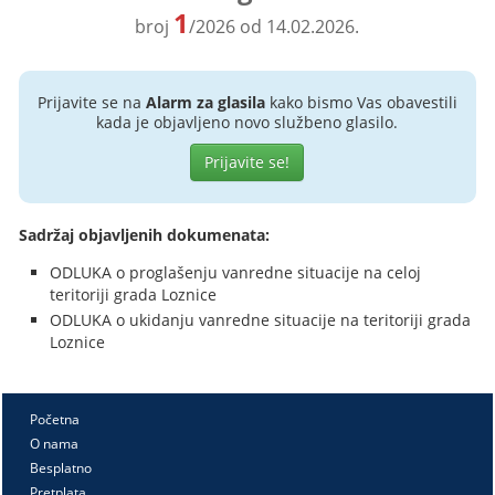
1
broj
/2026 od 14.02.2026.
Prijavite se na
Alarm za glasila
kako bismo Vas obavestili
kada je objavljeno novo službeno glasilo.
Prijavite se!
Sadržaj objavljenih dokumenata:
ODLUKA o proglašenju vanredne situacije na celoj
teritoriji grada Loznice
ODLUKA o ukidanju vanredne situacije na teritoriji grada
Loznice
Početna
O nama
Besplatno
Pretplata