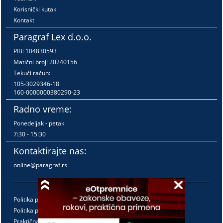
Korisnički kutak
Kontakt
Paragraf Lex d.o.o.
PIB: 104830593
Matični broj: 20240156
Tekući račun:
105-3029346-18
160-0000000380290-23
Radno vreme:
Ponedeljak - petak
7:30 - 15:30
Kontaktirajte nas:
online@paragraf.rs
Politika privatnosti
Politika pružanja usluga
Praktična pravila pružanja usluga