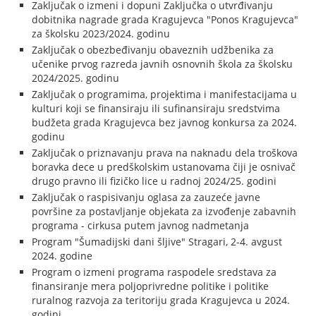
Zaključak o izmeni i dopuni Zaključka o utvrđivanju
dobitnika nagrade grada Kragujevca "Ponos Kragujevca"
za školsku 2023/2024. godinu
Zaključak o obezbeđivanju obaveznih udžbenika za
učenike prvog razreda javnih osnovnih škola za školsku
2024/2025. godinu
Zaključak o programima, projektima i manifestacijama u
kulturi koji se finansiraju ili sufinansiraju sredstvima
budžeta grada Kragujevca bez javnog konkursa za 2024.
godinu
Zaključak o priznavanju prava na naknadu dela troškova
boravka dece u predškolskim ustanovama čiji je osnivač
drugo pravno ili fizičko lice u radnoj 2024/25. godini
Zaključak o raspisivanju oglasa za zauzeće javne
površine za postavljanje objekata za izvođenje zabavnih
programa - cirkusa putem javnog nadmetanja
Program "Šumadijski dani šljive" Stragari, 2-4. avgust
2024. godine
Program o izmeni programa raspodele sredstava za
finansiranje mera poljoprivredne politike i politike
ruralnog razvoja za teritoriju grada Kragujevca u 2024.
godini