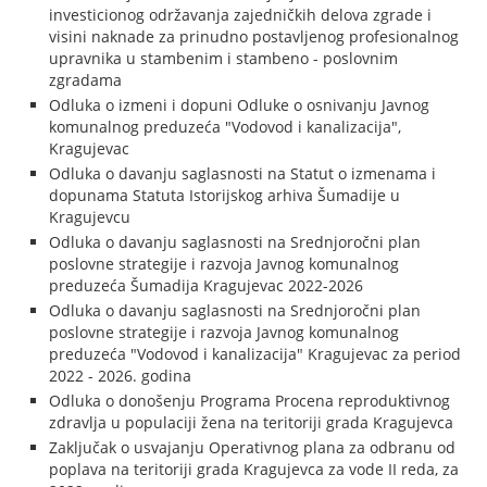
investicionog održavanja zajedničkih delova zgrade i
visini naknade za prinudno postavljenog profesionalnog
upravnika u stambenim i stambeno - poslovnim
zgradama
Odluka o izmeni i dopuni Odluke o osnivanju Javnog
komunalnog preduzeća "Vodovod i kanalizacija",
Kragujevac
Odluka o davanju saglasnosti na Statut o izmenama i
dopunama Statuta Istorijskog arhiva Šumadije u
Kragujevcu
Odluka o davanju saglasnosti na Srednjoročni plan
poslovne strategije i razvoja Javnog komunalnog
preduzeća Šumadija Kragujevac 2022-2026
Odluka o davanju saglasnosti na Srednjoročni plan
poslovne strategije i razvoja Javnog komunalnog
preduzeća "Vodovod i kanalizacija" Kragujevac za period
2022 - 2026. godina
Odluka o donošenju Programa Procena reproduktivnog
zdravlja u populaciji žena na teritoriji grada Kragujevca
Zaključak o usvajanju Operativnog plana za odbranu od
poplava na teritoriji grada Kragujevca za vode II reda, za