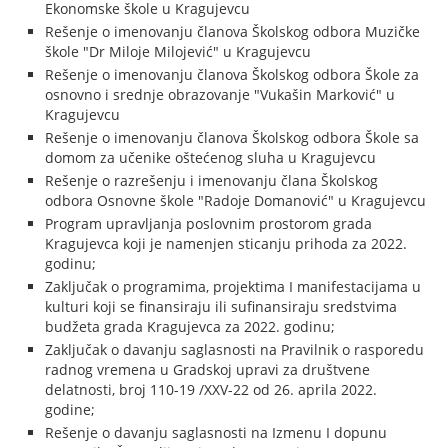
Ekonomske škole u Kragujevcu
Rešenje o imenovanju članova Školskog odbora Muzičke
škole "Dr Miloje Milojević" u Kragujevcu
Rešenje o imenovanju članova Školskog odbora Škole za
osnovno i srednje obrazovanje "Vukašin Marković" u
Kragujevcu
Rešenje o imenovanju članova Školskog odbora Škole sa
domom za učenike oštećenog sluha u Kragujevcu
Rešenje o razrešenju i imenovanju člana Školskog
odbora Osnovne škole "Radoje Domanović" u Kragujevcu
Program upravljanja poslovnim prostorom grada
Kragujevca koji je namenjen sticanju prihoda za 2022.
godinu;
Zaključak o programima, projektima I manifestacijama u
kulturi koji se finansiraju ili sufinansiraju sredstvima
budžeta grada Kragujevca za 2022. godinu;
Zaključak o davanju saglasnosti na Pravilnik o rasporedu
radnog vremena u Gradskoj upravi za društvene
delatnosti, broj 110-19 /XXV-22 od 26. aprila 2022.
godine;
Rešenje o davanju saglasnosti na Izmenu I dopunu