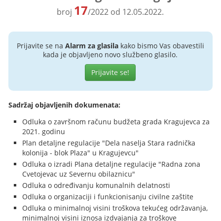
17
broj
/2022 od 12.05.2022.
Prijavite se na
Alarm za glasila
kako bismo Vas obavestili
kada je objavljeno novo službeno glasilo.
Prijavite se!
Sadržaj objavljenih dokumenata:
Odluka o završnom računu budžeta grada Kragujevca za
2021. godinu
Plan detaljne regulacije "Dela naselja Stara radnička
kolonija - blok Plaza" u Kragujevcu"
Odluka o izradi Plana detaljne regulacije "Radna zona
Cvetojevac uz Severnu obilaznicu"
Odluka o određivanju komunalnih delatnosti
Odluka o organizaciji i funkcionisanju civilne zaštite
Odluka o minimalnoj visini troškova tekućeg održavanja,
minimalnoj visini iznosa izdvajanja za troškove