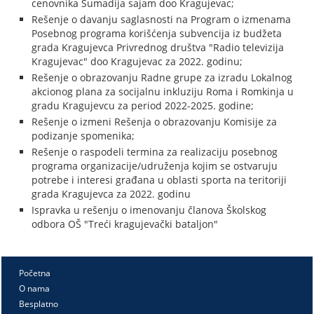
cenovnika Šumadija sajam doo Kragujevac;
Rešenje o davanju saglasnosti na Program o izmenama
Posebnog programa korišćenja subvencija iz budžeta
grada Kragujevca Privrednog društva "Radio televizija
Kragujevac" doo Kragujevac za 2022. godinu;
Rešenje o obrazovanju Radne grupe za izradu Lokalnog
akcionog plana za socijalnu inkluziju Roma i Romkinja u
gradu Kragujevcu za period 2022-2025. godine;
Rešenje o izmeni Rešenja o obrazovanju Komisije za
podizanje spomenika;
Rešenje o raspodeli termina za realizaciju posebnog
programa organizacije/udruženja kojim se ostvaruju
potrebe i interesi građana u oblasti sporta na teritoriji
grada Kragujevca za 2022. godinu
Ispravka u rešenju o imenovanju članova Školskog
odbora OŠ "Treći kragujevački bataljon"
Početna
O nama
Besplatno