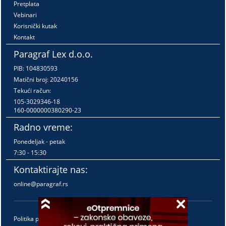
Pretplata
Vebinari
Korisnički kutak
Kontakt
Paragraf Lex d.o.o.
PIB: 104830593
Matični broj: 20240156
Tekući račun:
105-3029346-18
160-0000000380290-23
Radno vreme:
Ponedeljak - petak
7:30 - 15:30
Kontaktirajte nas:
online@paragraf.rs
Politika privatnosti