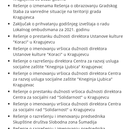
Rešenje o izmenama Rešenja o obrazovanju Gradskog
štaba za vanredne situacije na teritoriji grada
Kragujevca
Zaključak o prihvatanju godišnjeg izveštaja o radu
Lokalnog ombudsmana za 2021. godinu
Rešenje o prestanku dužnosti direktora Ustanove kulture
"Koraci" u Kragujevcu
Rešenje o imenovanju vršioca dužnosti direktora
Ustanove kulture "Koraci" u Kragujevcu
Rešenje o razrešenju direktora Centra za razvoj usluga
socijalne zaštite "Kneginja Ljubica" Kragujevac
Rešenje o imenovanju vršioca dužnosti direktora Centra
za razvoj usluga socijalne zaštite "Kneginja Ljubica"
Kragujevac
Rešenje o prestanku dužnosti vršioca dužnosti direktora
Centra za socijalni rad "Solidarnost" u Kragujevcu
Rešenje o imenovanju vršioca dužnosti direktora Centra
za socijalni rad "Solidarnost" u Kragujevcu
Rešenje o razrešenju i imenovanju predsednika
Skupštine društva Slobodna zona Šumadija
Rešenje o razrešenju i imenovanju predsednika