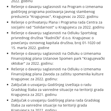
2022. godinu
Rešenje o davanju saglasnosti na Program o izmenama
godišnjeg programa poslovanja Javnog stambenog
preduzeća "Kragujevac", Kragujevac za 2022. godinu
Rešenje o prihvatanju Plana i Programa rada Centra za
socijalni rad "Solidarnost" u Kragujevcu za 2022. godinu
Rešenje o davanju saglasnosti na Odluku Sportskog
privrednog društva "Radnički" d.o.o. Kragujevac o
povećanju osnovnog kapitala društva, broj 01-1020 od
15. marta 2022. godine
Rešenje o davanju saglasnosti na Odluku o izmenama
Finansijskog plana Ustanove Spomen park "Kragujevački
oktobar" za 2022. godinu:
Rešenje o davanju saglasnosti na Odluku o izmenama
Finansijskog plana Zavoda za zaštitu spomenika kulture
Kragujevac za 2022. godinu:
Zaključak o usvajanju Godišnjeg izveštaja o radu
Gradskog štaba za vanredne situacije na teritoriji grada
Kragujevca za 2021. godinu
Zaključak o usvajanju Godišnjeg plana rada Gradskog
štaba za vanredne situacije na teritoriji grada
Kragujevca za 2022. godinu