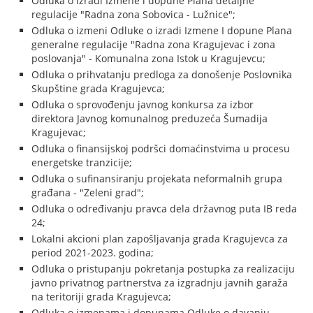
Odluka o izradi Izmene i dopune Plana detaljne
regulacije "Radna zona Sobovica - Lužnice";
Odluka o izmeni Odluke o izradi Izmene I dopune Plana
generalne regulacije "Radna zona Kragujevac i zona
poslovanja" - Komunalna zona Istok u Kragujevcu;
Odluka o prihvatanju predloga za donošenje Poslovnika
Skupštine grada Kragujevca;
Odluka o sprovođenju javnog konkursa za izbor
direktora Javnog komunalnog preduzeća Šumadija
Kragujevac;
Odluka o finansijskoj podršci domaćinstvima u procesu
energetske tranzicije;
Odluka o sufinansiranju projekata neformalnih grupa
građana - "Zeleni grad";
Odluka o određivanju pravca dela državnog puta IB reda
24;
Lokalni akcioni plan zapošljavanja grada Kragujevca za
period 2021-2023. godina;
Odluka o pristupanju pokretanja postupka za realizaciju
javno privatnog partnerstva za izgradnju javnih garaža
na teritoriji grada Kragujevca;
Odluka o izmenama i dopunama Odluke o davanju