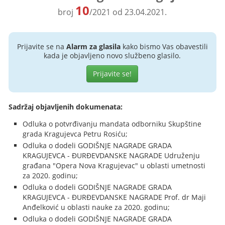
10
broj
/2021 od 23.04.2021.
Prijavite se na
Alarm za glasila
kako bismo Vas obavestili
kada je objavljeno novo službeno glasilo.
Prijavite se!
Sadržaj objavljenih dokumenata:
Odluka o potvrđivanju mandata odborniku Skupštine
grada Kragujevca Petru Rosiću;
Odluka o dodeli GODIŠNJE NAGRADE GRADA
KRAGUJEVCA - ĐURĐEVDANSKE NAGRADE Udruženju
građana "Opera Nova Kragujevac" u oblasti umetnosti
za 2020. godinu;
Odluka o dodeli GODIŠNJE NAGRADE GRADA
KRAGUJEVCA - ĐURĐEVDANSKE NAGRADE Prof. dr Maji
Anđelković u oblasti nauke za 2020. godinu;
Odluka o dodeli GODIŠNJE NAGRADE GRADA