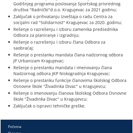
Godišnjeg programa poslovanja Sportskog privrednog
društva "Radnički"d.o.o. Kragujevac za 2021 godinu;
Zaključak o prihvatanju Izveštaja o radu Centra za
socijalni rad "Solidarnost" Kragujevac za 2020. godinu;
Rešenje o razrešenju i izboru zamenika predsednika
Odbora za planiranje i izgradnju;
Rešenje o razrešenju i izboru člana Odbora za
saobraćaj;
Rešenje o prestanku mandata člana nadzornog odbora
JP Urbanizam Kragujevac;
Rešenje o prestanku mandata i imenovanju člana
Nadzornog odbora JKP Niskogradnja Kragujevac;
Rešenje o prestanku funkcije članovima školskog Odbora
Osnovne škole "Živadinka Divac" u Kragujevcu;
Rešenje o imenovanju članova školskog Odbora Osnovne
škole "Živadinka Divac" u Kragujevcu;
Zaključak o ispravci tehničke greške.
Početna