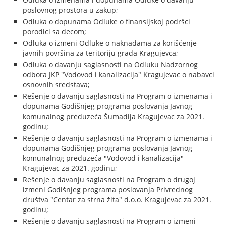
poslovnog prostora u zakup;
Odluka o dopunama Odluke o finansijskoj podršci
porodici sa decom;
Odluka o izmeni Odluke o naknadama za korišćenje
javnih površina za teritoriju grada Kragujevca;
Odluka o davanju saglasnosti na Odluku Nadzornog
odbora JKP "Vodovod i kanalizacija" Kragujevac o nabavci
osnovnih sredstava;
Rešenje o davanju saglasnosti na Program o izmenama i
dopunama Godišnjeg programa poslovanja Javnog
komunalnog preduzeća Šumadija Kragujevac za 2021.
godinu;
Rešenje o davanju saglasnosti na Program o izmenama i
dopunama Godišnjeg programa poslovanja Javnog
komunalnog preduzeća "Vodovod i kanalizacija"
Kragujevac za 2021. godinu;
Rešenje o davanju saglasnosti na Program o drugoj
izmeni Godišnjeg programa poslovanja Privrednog
društva "Centar za strna žita" d.o.o. Kragujevac za 2021.
godinu;
Rešenje o davanju saglasnosti na Program o izmeni