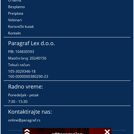
O nama
Besplatno
Pretplata
Vebinari
Korisnički kutak
Kontakt
Paragraf Lex d.o.o.
PIB: 104830593
Matični broj: 20240156
Tekući račun:
105-3029346-18
160-0000000380290-23
Radno vreme:
Ponedeljak - petak
7:30 - 15:30
Kontaktirajte nas:
online@paragraf.rs