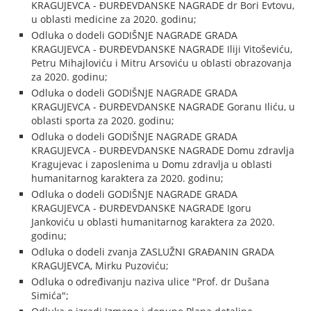
KRAGUJEVCA - ĐURĐEVDANSKE NAGRADE dr Bori Evtovu,
u oblasti medicine za 2020. godinu;
Odluka o dodeli GODIŠNJE NAGRADE GRADA
KRAGUJEVCA - ĐURĐEVDANSKE NAGRADE Iliji Vitoševiću,
Petru Mihajloviću i Mitru Arsoviću u oblasti obrazovanja
za 2020. godinu;
Odluka o dodeli GODIŠNJE NAGRADE GRADA
KRAGUJEVCA - ĐURĐEVDANSKE NAGRADE Goranu Iliću, u
oblasti sporta za 2020. godinu;
Odluka o dodeli GODIŠNJE NAGRADE GRADA
KRAGUJEVCA - ĐURĐEVDANSKE NAGRADE Domu zdravlja
Kragujevac i zaposlenima u Domu zdravlja u oblasti
humanitarnog karaktera za 2020. godinu;
Odluka o dodeli GODIŠNJE NAGRADE GRADA
KRAGUJEVCA - ĐURĐEVDANSKE NAGRADE Igoru
Jankoviću u oblasti humanitarnog karaktera za 2020.
godinu;
Odluka o dodeli zvanja ZASLUŽNI GRAĐANIN GRADA
KRAGUJEVCA, Mirku Puzoviću;
Odluka o određivanju naziva ulice "Prof. dr Dušana
Simića";