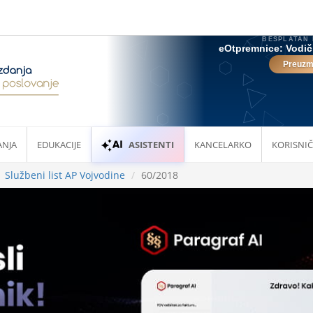
ANJA
EDUKACIJE
ASISTENTI
KANCELARKO
KORISNIČ
Službeni list AP Vojvodine
60/2018