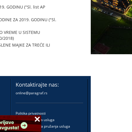
GODINU ("Sl. list AP
NE ZA 2019. GODINU ("Sl.
O VREME U SISTEMU
0/2018)
ENE MAJKE ZA TREĆE ILI
Kontaktirajte nas:
online@paragraf.rs
Politika privatnosti
Politika pružanja usluga
Praktična pravila pružanja usluga