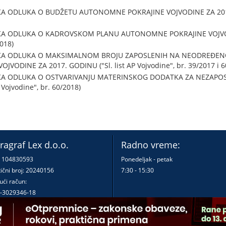
A ODLUKA O BUDŽETU AUTONOMNE POKRAJINE VOJVODINE ZA 2019. 
KA ODLUKA O KADROVSKOM PLANU AUTONOMNE POKRAJINE VOJVODI
2018)
KA ODLUKA O MAKSIMALNOM BROJU ZAPOSLENIH NA NEODREĐEN
ODINE ZA 2017. GODINU ("Sl. list AP Vojvodine", br. 39/2017 i 6
KA ODLUKA O OSTVARIVANJU MATERINSKOG DODATKA ZA NEZAPOSL
 Vojvodine", br. 60/2018)
ragraf Lex d.o.o.
Radno vreme:
: 104830593
Ponedeljak - petak
ični broj: 20240156
7:30 - 15:30
ući račun:
-3029346-18
-0000000380290-23