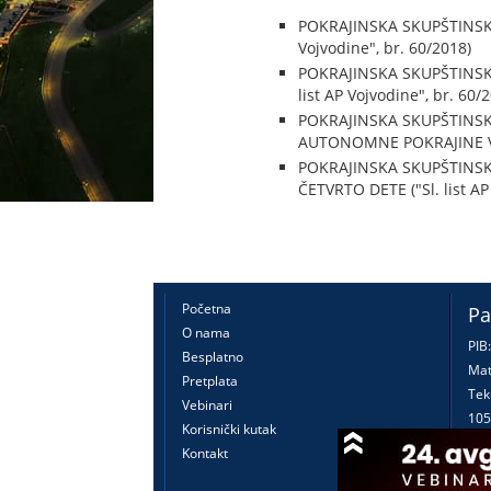
POKRAJINSKA SKUPŠTINSK
Vojvodine", br. 60/2018)
POKRAJINSKA SKUPŠTINS
list AP Vojvodine", br. 60/
POKRAJINSKA SKUPŠTINS
AUTONOMNE POKRAJINE VOJV
POKRAJINSKA SKUPŠTINS
ČETVRTO DETE ("Sl. list AP
Početna
Pa
O nama
PIB
Besplatno
Mat
Pretplata
Tek
Vebinari
105
Korisnički kutak
160
Kontakt