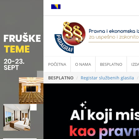
POČETNA
O NAMA
BESPLATNO
IZD
BESPLATNO
Registar službenih glasila