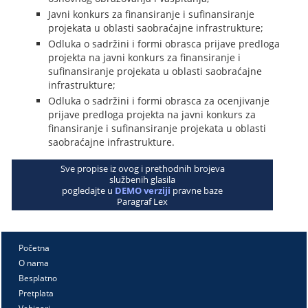
Javni konkurs za finansiranje i sufinansiranje
projekata u oblasti saobraćajne infrastrukture;
Odluka o sadržini i formi obrasca prijave predloga
projekta na javni konkurs za finansiranje i
sufinansiranje projekata u oblasti saobraćajne
infrastrukture;
Odluka o sadržini i formi obrasca za ocenjivanje
prijave predloga projekta na javni konkurs za
finansiranje i sufinansiranje projekata u oblasti
saobraćajne infrastrukture.
Sve propise iz ovog i prethodnih brojeva
službenih glasila
pogledajte u
DEMO verziji
pravne baze
Paragraf Lex
Početna
O nama
Besplatno
Pretplata