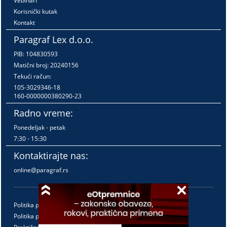
Vebinari
Korisnički kutak
Kontakt
Paragraf Lex d.o.o.
PIB: 104830593
Matični broj: 20240156
Tekući račun:
105-3029346-18
160-0000000380290-23
Radno vreme:
Ponedeljak - petak
7:30 - 15:30
Kontaktirajte nas:
online@paragraf.rs
Politika privatnosti
Politika pružanja usluga