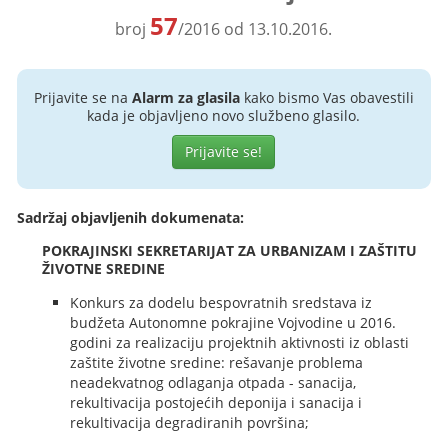
57
broj
/2016 od 13.10.2016.
Prijavite se na
Alarm za glasila
kako bismo Vas obavestili
kada je objavljeno novo službeno glasilo.
Prijavite se!
Sadržaj objavljenih dokumenata:
POKRAJINSKI SEKRETARIJAT ZA URBANIZAM I ZAŠTITU
ŽIVOTNE SREDINE
Konkurs za dodelu bespovratnih sredstava iz
budžeta Autonomne pokrajine Vojvodine u 2016.
godini za realizaciju projektnih aktivnosti iz oblasti
zaštite životne sredine: rešavanje problema
neadekvatnog odlaganja otpada - sanacija,
rekultivacija postojećih deponija i sanacija i
rekultivacija degradiranih površina;