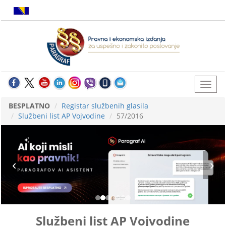
BESPLATNO
Registar službenih glasila
Službeni list AP Vojvodine
57/2016
Službeni list AP Vojvodine