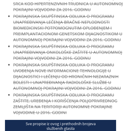
SRCA KOD HIPERTENZIVNIH TRUDNICA U AUTONOMNOJ
POKRAJINI VOJVODINI ZA 2016. GODINU
POKRAJINSKA SKUPŠTINSKA ODLUKA O PROGRAMU
UNAPREĐIVANJA LEČENJA BRAČNE NEPLODNOSTI
BIOMEDICINSKI POTPOMOGNUTIM OPLOĐENJEM I
PREIMPLANTACIONOM GENETSKOM DIJAGNOSTIKOM U
AUTONOMNOJ POKRAJINI VOJVODINI ZA 2016. GODINU
POKRAJINSKA SKUPŠTINSKA ODLUKA O PROGRAMU
UNAPREĐIVANJA ONKOLOŠKE ZAŠTITE U AUTONOMNOJ
POKRAJINI VOJVODINI ZA 2016. GODINU
POKRAJINSKA SKUPŠTINSKA ODLUKA O PROGRAMU
UVOĐENJA NOVE INFORMACIONE TEHNOLOGIJE U
DIJAGNOSTICI I LEČENJU OD HRONIČNIH NEZARAZNIH
BOLESTI I UNAPREĐIVANJA RADIOLOŠKE SLUŽBE U
AUTONOMNOJ POKRAJINI VOJVODINI ZA 2016. GODINU
POKRAJINSKA SKUPŠTINSKA ODLUKA O PROGRAMU
ZAŠTITE, UREĐENJA I KORIŠĆENJA POLJOPRIVREDNOG
ZEMLJIŠTA NA TERITORIJI AUTONOMNE POKRAJINE
VOJVODINE U 2016. GODINI
Sve propise iz ovog i prethodnih brojeva
službenih glasila