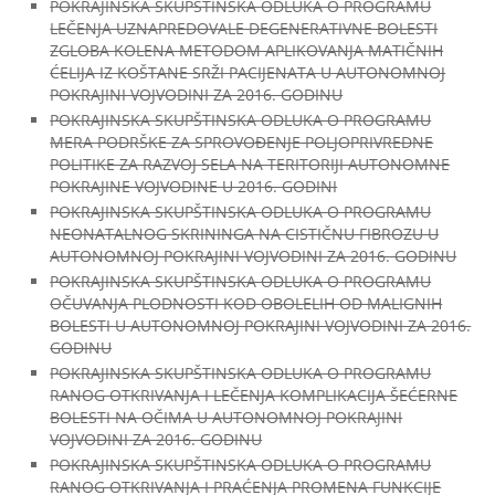
POKRAJINSKA SKUPŠTINSKA ODLUKA O PROGRAMU
LEČENJA UZNAPREDOVALE DEGENERATIVNE BOLESTI
ZGLOBA KOLENA METODOM APLIKOVANJA MATIČNIH
ĆELIJA IZ KOŠTANE SRŽI PACIJENATA U AUTONOMNOJ
POKRAJINI VOJVODINI ZA 2016. GODINU
POKRAJINSKA SKUPŠTINSKA ODLUKA O PROGRAMU
MERA PODRŠKE ZA SPROVOĐENJE POLJOPRIVREDNE
POLITIKE ZA RAZVOJ SELA NA TERITORIJI AUTONOMNE
POKRAJINE VOJVODINE U 2016. GODINI
POKRAJINSKA SKUPŠTINSKA ODLUKA O PROGRAMU
NEONATALNOG SKRININGA NA CISTIČNU FIBROZU U
AUTONOMNOJ POKRAJINI VOJVODINI ZA 2016. GODINU
POKRAJINSKA SKUPŠTINSKA ODLUKA O PROGRAMU
OČUVANJA PLODNOSTI KOD OBOLELIH OD MALIGNIH
BOLESTI U AUTONOMNOJ POKRAJINI VOJVODINI ZA 2016.
GODINU
POKRAJINSKA SKUPŠTINSKA ODLUKA O PROGRAMU
RANOG OTKRIVANJA I LEČENJA KOMPLIKACIJA ŠEĆERNE
BOLESTI NA OČIMA U AUTONOMNOJ POKRAJINI
VOJVODINI ZA 2016. GODINU
POKRAJINSKA SKUPŠTINSKA ODLUKA O PROGRAMU
RANOG OTKRIVANJA I PRAĆENJA PROMENA FUNKCIJE