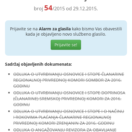
54
broj
/2015 od 29.12.2015.
Prijavite se na
Alarm za glasila
kako bismo Vas obavestili
kada je objavljeno novo službeno glasilo.
Prijavite se!
Sadržaj objavljenih dokumenata:
ODLUKA O UTVRĐIVANJU OSNOVICE I STOPE ČLANARINE
REGIONALNOJ PRIVREDNOJ KOMORI SOMBOR ZA 2016.
GODINU
ODLUKA O UTVRĐIVANJU OSNOVICE I STOPE DOPRINOSA
(ČLANARINE) SREMSKOJ PRIVREDNOJ KOMORI ZA 2016.
GODINU
ODLUKA O UTVRĐIVANJU OSNOVICE I STOPE I O NAČINU
I ROKOVIMA PLAĆANJA ČLANARINE REGIONALNOJ
PRIVREDNOJ KOMORI ZRENJANIN ZA 2016. GODINU
ODLUKA O ANGAŽOVANJU REVIZORA ZA OBAVLJANJE