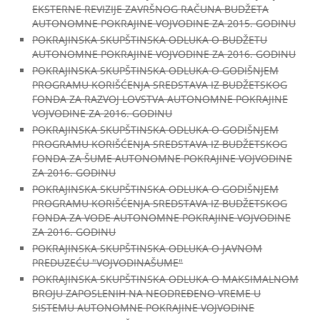
EKSTERNE REVIZIJE ZAVRŠNOG RAČUNA BUDŽETA
AUTONOMNE POKRAJINE VOJVODINE ZA 2015. GODINU
POKRAJINSKA SKUPŠTINSKA ODLUKA O BUDŽETU
AUTONOMNE POKRAJINE VOJVODINE ZA 2016. GODINU
POKRAJINSKA SKUPŠTINSKA ODLUKA O GODIŠNJEM
PROGRAMU KORIŠĆENJA SREDSTAVA IZ BUDŽETSKOG
FONDA ZA RAZVOJ LOVSTVA AUTONOMNE POKRAJINE
VOJVODINE ZA 2016. GODINU
POKRAJINSKA SKUPŠTINSKA ODLUKA O GODIŠNJEM
PROGRAMU KORIŠĆENJA SREDSTAVA IZ BUDŽETSKOG
FONDA ZA ŠUME AUTONOMNE POKRAJINE VOJVODINE
ZA 2016. GODINU
POKRAJINSKA SKUPŠTINSKA ODLUKA O GODIŠNJEM
PROGRAMU KORIŠĆENJA SREDSTAVA IZ BUDŽETSKOG
FONDA ZA VODE AUTONOMNE POKRAJINE VOJVODINE
ZA 2016. GODINU
POKRAJINSKA SKUPŠTINSKA ODLUKA O JAVNOM
PREDUZEĆU "VOJVODINAŠUME"
POKRAJINSKA SKUPŠTINSKA ODLUKA O MAKSIMALNOM
BROJU ZAPOSLENIH NA NEODREĐENO VREME U
SISTEMU AUTONOMNE POKRAJINE VOJVODINE