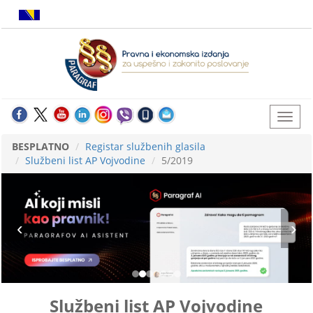
BESPLATNO
Registar službenih glasila
Službeni list AP Vojvodine
5/2019
Službeni list AP Vojvodine