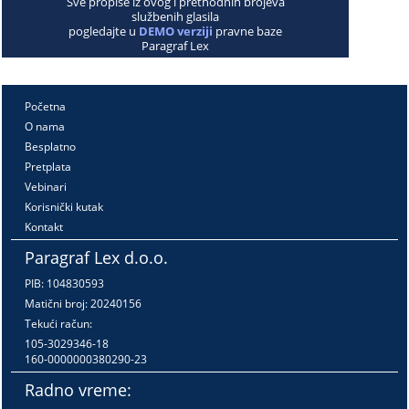
Sve propise iz ovog i prethodnih brojeva
službenih glasila
pogledajte u
DEMO verziji
pravne baze
Paragraf Lex
Početna
O nama
Besplatno
Pretplata
Vebinari
Korisnički kutak
Kontakt
Paragraf Lex d.o.o.
PIB: 104830593
Matični broj: 20240156
Tekući račun:
105-3029346-18
160-0000000380290-23
Radno vreme: