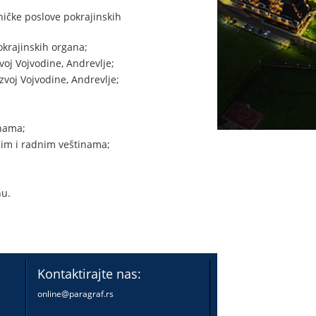
ičke poslove pokrajinskih
okrajinskih organa;
oj Vojvodine, Andrevlje;
voj Vojvodine, Andrevlje;
inama;
nim i radnim veštinama;
nu.
Kontaktirajte nas:
online@paragraf.rs