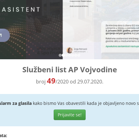
Službeni list AP Vojvodine
49
broj
/2020 od 29.07.2020.
Alarm za glasila
kako bismo Vas obavestili kada je objavljeno novo s
Prijavite se!
ata: