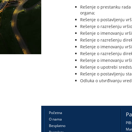
Rešenje o prestanku rada 
organa;
Rešenje o postavljenju vr
Rešenje o razrešenju vršio
Rešenje o imenovanju vrši
Rešenje o razrešenju direk
Rešenje o imenovanju vrši
Rešenje o razrešenju dire
Rešenje o imenovanju vrši
Rešenje o upotrebi sredst
Rešenje o postavljenju sta
Odluka o utvrđivanju vredn
Početna
Pa
O nama
PIB
Besplatno
Mat