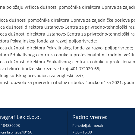
na položaju vršioca dužnosti pomoćnika direktora Uprave za zajedn
šioca dužnosti pomoćnika direktora Uprave za zajedničke poslove p
ca dužnosti direktora Ustanove-Centra za privredno-tehnološki razv
oca dužnosti direktora Ustanove-Centra za privredno-tehnološki raz
tora Pokrajinskog fonda za razvoj poljoprivrede;
oca dužnosti direktora Pokrajinskog fonda za razvoj poljoprivrede;
ktora Edukativnog centra za obuke u profesionalnim i radnim vešt
oca dužnosti direktora Edukativnog centra za obuke u profesional
ava tekuće budžetske rezerve broj: 401-7/2020-65;
lnog sudskog prevodioca za engleski jezik;
osti dozvola za privredni ribolov i ribolov "bućkom" za 2021. godi
ragraf Lex d.o.o.
Radno vreme:
: 104830593
Ponedeljak - petak
ični broj: 20240156
7:30 - 15:30