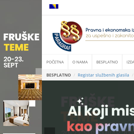
POČETNA
O NAMA
BESPLATNO
IZD
BESPLATNO
Registar službenih glasila