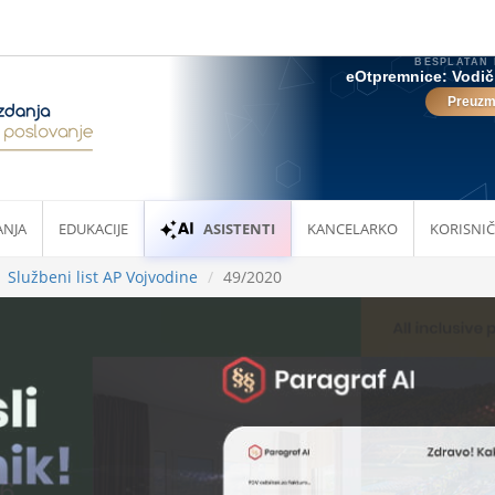
ANJA
EDUKACIJE
ASISTENTI
KANCELARKO
KORISNIČ
Službeni list AP Vojvodine
49/2020