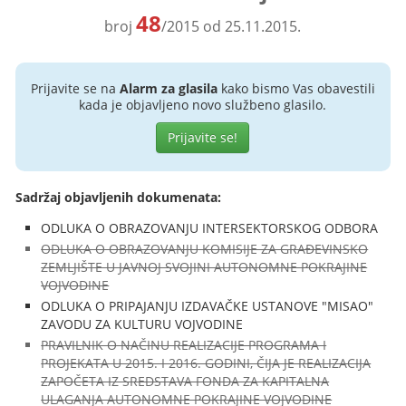
48
broj
/2015 od 25.11.2015.
Prijavite se na
Alarm za glasila
kako bismo Vas obavestili
kada je objavljeno novo službeno glasilo.
Prijavite se!
Sadržaj objavljenih dokumenata:
ODLUKA O OBRAZOVANJU INTERSEKTORSKOG ODBORA
ODLUKA O OBRAZOVANJU KOMISIJE ZA GRAĐEVINSKO
ZEMLJIŠTE U JAVNOJ SVOJINI AUTONOMNE POKRAJINE
VOJVODINE
ODLUKA O PRIPAJANJU IZDAVAČKE USTANOVE "MISAO"
ZAVODU ZA KULTURU VOJVODINE
PRAVILNIK O NAČINU REALIZACIJE PROGRAMA I
PROJEKATA U 2015. I 2016. GODINI, ČIJA JE REALIZACIJA
ZAPOČETA IZ SREDSTAVA FONDA ZA KAPITALNA
ULAGANJA AUTONOMNE POKRAJINE VOJVODINE