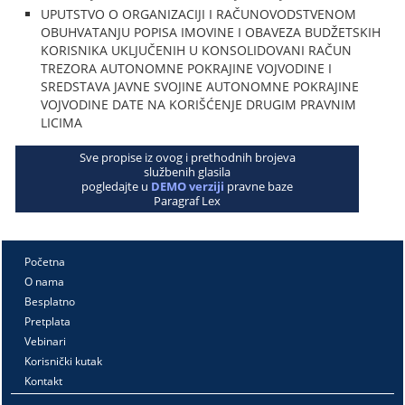
UPUTSTVO O ORGANIZACIJI I RAČUNOVODSTVENOM
OBUHVATANJU POPISA IMOVINE I OBAVEZA BUDŽETSKIH
KORISNIKA UKLJUČENIH U KONSOLIDOVANI RAČUN
TREZORA AUTONOMNE POKRAJINE VOJVODINE I
SREDSTAVA JAVNE SVOJINE AUTONOMNE POKRAJINE
VOJVODINE DATE NA KORIŠĆENJE DRUGIM PRAVNIM
LICIMA
Sve propise iz ovog i prethodnih brojeva
službenih glasila
pogledajte u
DEMO verziji
pravne baze
Paragraf Lex
Početna
O nama
Besplatno
Pretplata
Vebinari
Korisnički kutak
Kontakt