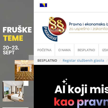
POČETNA
O NAMA
BESPLATNO
IZD
BESPLATNO
Registar službenih glasila