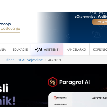
ANJA
EDUKACIJE
ASISTENTI
KANCELARKO
KORISNIČ
Službeni list AP Vojvodine
46/2019