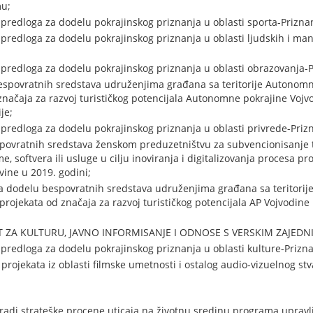
mu;
 predloga za dodelu pokrajinskog priznanja u oblasti sporta-Prizna
predloga za dodelu pokrajinskog priznanja u oblasti ljudskih i man
 predloga za dodelu pokrajinskog priznanja u oblasti obrazovanja-
espovratnih sredstava udruženjima građana sa teritorije Autonomn
značaja za razvoj turističkog potencijala Autonomne pokrajine Vojv
je;
 predloga za dodelu pokrajinskog priznanja u oblasti privrede-Priz
spovratnih sredstava ženskom preduzetništvu za subvencionisanje
 softvera ili usluge u cilju inoviranja i digitalizovanja procesa pro
ine u 2019. godini;
a dodelu bespovratnih sredstava udruženjima građana sa teritori
 projekata od značaja za razvoj turističkog potencijala AP Vojvodi
T ZA KULTURU, JAVNO INFORMISANJE I ODNOSE S VERSKIM ZAJED
 predloga za dodelu pokrajinskog priznanja u oblasti kulture-Prizna
projekata iz oblasti filmske umetnosti i ostalog audio-vizuelnog stv
radi strateške procene uticaja na životnu sredinu programa uprav