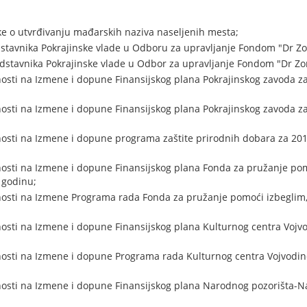
 o utvrđivanju mađarskih naziva naseljenih mesta;
stavnika Pokrajinske vlade u Odboru za upravljanje Fondom "Dr Zo
stavnika Pokrajinske vlade u Odbor za upravljanje Fondom "Dr Zo
osti na Izmene i dopune Finansijskog plana Pokrajinskog zavoda za
osti na Izmene i dopune Finansijskog plana Pokrajinskog zavoda za 
osti na Izmene i dopune programa zaštite prirodnih dobara za 201
osti na Izmene i dopune Finansijskog plana Fonda za pružanje pom
 godinu;
nosti na Izmene Programa rada Fonda za pružanje pomoći izbeglim,
osti na Izmene i dopune Finansijskog plana Kulturnog centra Vojvo
osti na Izmene i dopune Programa rada Kulturnog centra Vojvodine
nosti na Izmene i dopune Finansijskog plana Narodnog pozorišta-