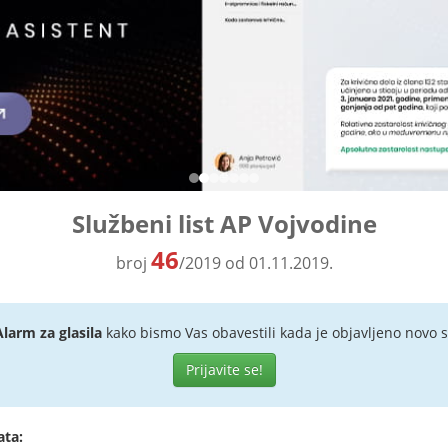
Službeni list AP Vojvodine
46
broj
/2019 od 01.11.2019.
Alarm za glasila
kako bismo Vas obavestili kada je objavljeno novo s
Prijavite se!
ata: