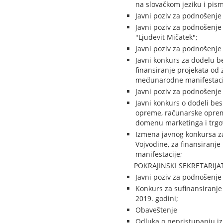
na slovačkom jeziku i pis
Javni poziv za podnošenje
Javni poziv za podnošenje 
"Ljudevit Mičatek";
Javni poziv za podnošenje
Javni konkurs za dodelu b
finansiranje projekata od 
međunarodne manifestaci
Javni poziv za podnošenje
Javni konkurs o dodeli be
opreme, računarske opreme,
domenu marketinga i trgov
Izmena javnog konkursa z
Vojvodine, za finansiranje
manifestacije;
POKRAJINSKI SEKRETARIJA
Javni poziv za podnošenje
Konkurs za sufinansiranje 
2019. godini;
Obaveštenje
Odluka o nepristupanju iz