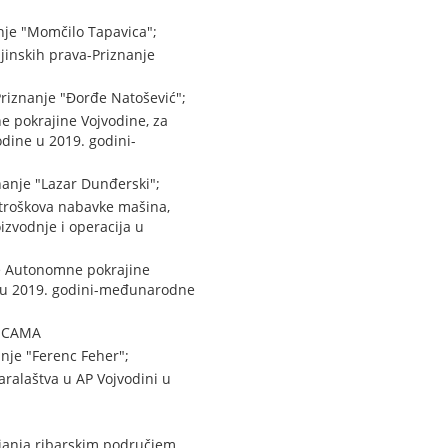
nje "Momčilo Tapavica";
jinskih prava-Priznanje
Priznanje "Đorđe Natošević";
e pokrajine Vojvodine, za
odine u 2019. godini-
nanje "Lazar Dunđerski";
 troškova nabavke mašina,
izvodnje i operacija u
je Autonomne pokrajine
ne u 2019. godini-međunarodne
NICAMA
nje "Ferenc Feher";
aralaštva u AP Vojvodini u
ljanja ribarskim područjem