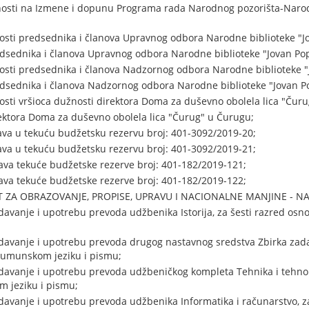
nosti na Izmene i dopunu Programa rada Narodnog pozorišta-Naro
sti predsednika i članova Upravnog odbora Narodne biblioteke "Jo
sednika i članova Upravnog odbora Narodne biblioteke "Jovan Popo
sti predsednika i članova Nadzornog odbora Narodne biblioteke "J
sednika i članova Nadzornog odbora Narodne biblioteke "Jovan Pop
sti vršioca dužnosti direktora Doma za duševno obolela lica "Čur
ektora Doma za duševno obolela lica "Čurug" u Čurugu;
va u tekuću budžetsku rezervu broj: 401-3092/2019-20;
va u tekuću budžetsku rezervu broj: 401-3092/2019-21;
ava tekuće budžetske rezerve broj: 401-182/2019-121;
ava tekuće budžetske rezerve broj: 401-182/2019-122;
T ZA OBRAZOVANJE, PROPISE, UPRAVU I NACIONALNE MANJINE - N
davanje i upotrebu prevoda udžbenika Istorija, za šesti razred o
davanje i upotrebu prevoda drugog nastavnog sredstva Zbirka zada
rumunskom jeziku i pismu;
davanje i upotrebu prevoda udžbeničkog kompleta Tehnika i tehnolo
m jeziku i pismu;
davanje i upotrebu prevoda udžbenika Informatika i računarstvo, z