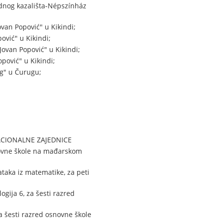
dnog kazališta-Népszínház
van Popović" u Kikindi;
vić" u Kikindi;
ovan Popović" u Kikindi;
ović" u Kikindi;
ug" u Čurugu;
ACIONALNE ZAJEDNICE
snovne škole na mađarskom
taka iz matematike, za peti
gija 6, za šesti razred
a šesti razred osnovne škole