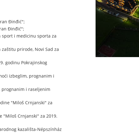
ran Đinđić";
ran Đinđić";
 sport i medicinu sporta za
zaštitu prirode, Novi Sad za
9. godinu Pokrajinskog
oći izbeglim, prognanim i
 prognanim i raseljenim
dine "Miloš Crnjanski" za
 "Miloš Crnjanski" za 2019.
Narodnog kazališta-Népszínház