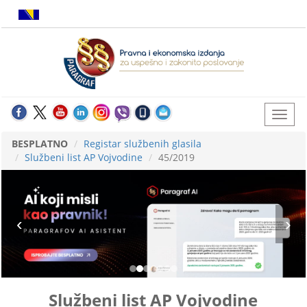
BESPLATNO
Registar službenih glasila
Službeni list AP Vojvodine
45/2019
Službeni list AP Vojvodine