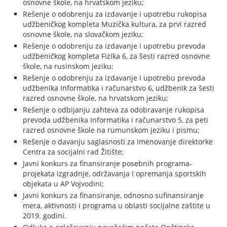
osnovne škole, na hrvatskom jeziku;
Rešenje o odobrenju za izdavanje i upotrebu rukopisa
udžbeničkog kompleta Muzička kultura, za prvi razred
osnovne škole, na slovačkom jeziku;
Rešenje o odobrenju za izdavanje i upotrebu prevoda
udžbeničkog kompleta Fizika 6, za šesti razred osnovne
škole, na rusinskom jeziku;
Rešenje o odobrenju za izdavanje i upotrebu prevoda
udžbenika Informatika i računarstvo 6, udžbenik za šesti
razred osnovne škole, na hrvatskom jeziku;
Rešenje o odbijanju zahteva za odobravanje rukopisa
prevoda udžbenika Informatika i računarstvo 5, za peti
razred osnovne škole na rumunskom jeziku i pismu;
Rešenje o davanju saglasnosti za imenovanje direktorke
Centra za socijalni rad Žitište;
Javni konkurs za finansiranje posebnih programa-
projekata izgradnje, održavanja i opremanja sportskih
objekata u AP Vojvodini;
Javni konkurs za finansiranje, odnosno sufinansiranje
mera, aktivnosti i programa u oblasti socijalne zaštite u
2019. godini.