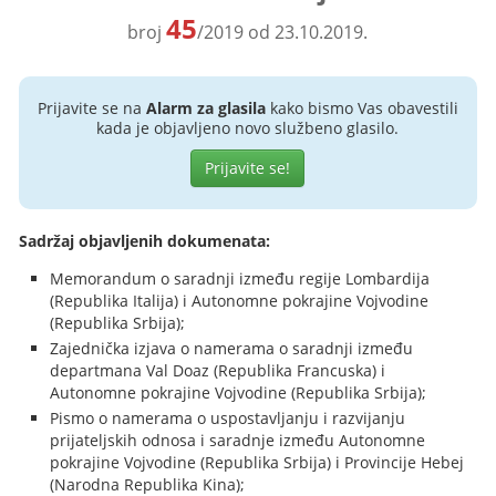
45
broj
/2019 od 23.10.2019.
Prijavite se na
Alarm za glasila
kako bismo Vas obavestili
kada je objavljeno novo službeno glasilo.
Prijavite se!
Sadržaj objavljenih dokumenata:
Memorandum o saradnji između regije Lombardija
(Republika Italija) i Autonomne pokrajine Vojvodine
(Republika Srbija);
Zajednička izjava o namerama o saradnji između
departmana Val Doaz (Republika Francuska) i
Autonomne pokrajine Vojvodine (Republika Srbija);
Pismo o namerama o uspostavljanju i razvijanju
prijateljskih odnosa i saradnje između Autonomne
pokrajine Vojvodine (Republika Srbija) i Provincije Hebej
(Narodna Republika Kina);