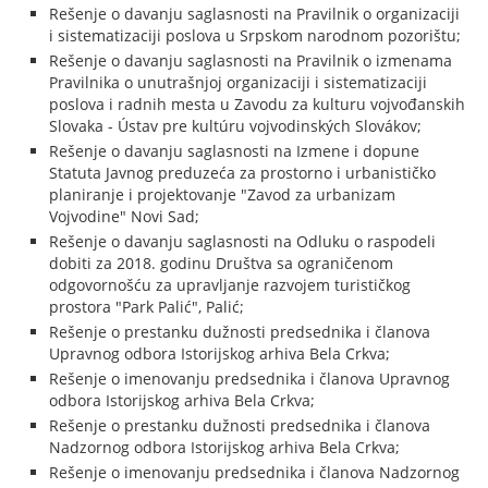
Rešenje o davanju saglasnosti na Pravilnik o organizaciji
i sistematizaciji poslova u Srpskom narodnom pozorištu;
Rešenje o davanju saglasnosti na Pravilnik o izmenama
Pravilnika o unutrašnjoj organizaciji i sistematizaciji
poslova i radnih mesta u Zavodu za kulturu vojvođanskih
Slovaka - Ústav pre kultúru vojvodinských Slovákov;
Rešenje o davanju saglasnosti na Izmene i dopune
Statuta Javnog preduzeća za prostorno i urbanističko
planiranje i projektovanje "Zavod za urbanizam
Vojvodine" Novi Sad;
Rešenje o davanju saglasnosti na Odluku o raspodeli
dobiti za 2018. godinu Društva sa ograničenom
odgovornošću za upravljanje razvojem turističkog
prostora "Park Palić", Palić;
Rešenje o prestanku dužnosti predsednika i članova
Upravnog odbora Istorijskog arhiva Bela Crkva;
Rešenje o imenovanju predsednika i članova Upravnog
odbora Istorijskog arhiva Bela Crkva;
Rešenje o prestanku dužnosti predsednika i članova
Nadzornog odbora Istorijskog arhiva Bela Crkva;
Rešenje o imenovanju predsednika i članova Nadzornog