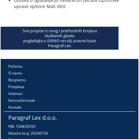
Odluka o oglašavanju nevažećim pečata Opštinske
uprave opštine Mali Iđoš
Sve propise iz ovog i prethodnih brojeva
službenih glasila
pogledajte u
DEMO verziji
pravne baze
Paragraf Lex
Početna
O nama
Besplatno
Pretplata
Vebinari
Korisnički kutak
Kontakt
Paragraf Lex d.o.o.
PIB: 104830593
Matični broj: 20240156