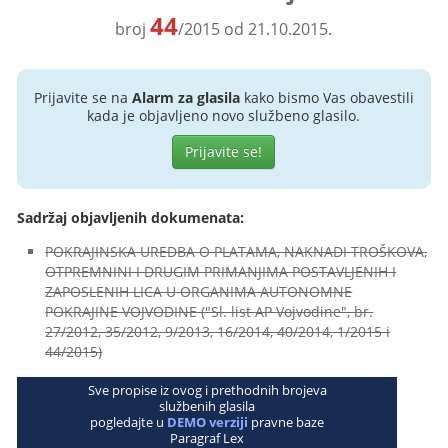
44
broj
/2015 od 21.10.2015.
Prijavite se na
Alarm za glasila
kako bismo Vas obavestili
kada je objavljeno novo službeno glasilo.
Prijavite se!
Sadržaj objavljenih dokumenata:
POKRAJINSKA UREDBA O PLATAMA, NAKNADI TROŠKOVA,
OTPREMNINI I DRUGIM PRIMANJIMA POSTAVLJENIH I
ZAPOSLENIH LICA U ORGANIMA AUTONOMNE
POKRAJINE VOJVODINE ("Sl. list AP Vojvodine", br.
27/2012, 35/2012, 9/2013, 16/2014, 40/2014, 1/2015 i
44/2015)
Sve propise iz ovog i prethodnih brojeva
službenih glasila
pogledajte u
DEMO verziji
pravne baze
Paragraf Lex