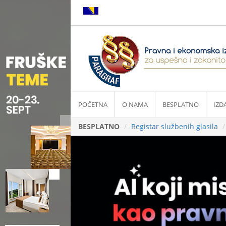
POČETNA
O NAMA
BESPLATNO
IZD
BESPLATNO
Registar službenih glasila