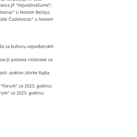
davca JP "Vojvodinašume";
dotvorac" u Novom Bečeju;
troški Čudotvorac" u Novom
da za kulturu vojvođanskih
izaciji poslova Ustanove za
sti -poklon zbirke Rajka
 "Forum" za 2023. godinu;
rum" za 2023. godinu;