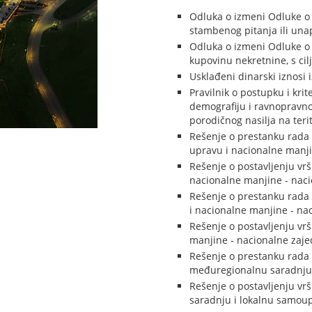
Odluka o izmeni Odluke o 
stambenog pitanja ili una
Odluka o izmeni Odluke o 
kupovinu nekretnine, s ci
Usklađeni dinarski iznosi i
Pravilnik o postupku i krit
demografiju i ravnopravnos
porodičnog nasilja na terit
Rešenje o prestanku rada 
upravu i nacionalne manji
Rešenje o postavljenju vrš
nacionalne manjine - naci
Rešenje o prestanku rada 
i nacionalne manjine - na
Rešenje o postavljenju vr
manjine - nacionalne zaje
Rešenje o prestanku rada n
međuregionalnu saradnju 
Rešenje o postavljenju vr
saradnju i lokalnu samou