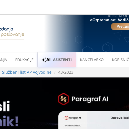
ANJA
EDUKACIJE
ASISTENTI
KANCELARKO
KORISNIČ
Službeni list AP Vojvodine
43/2023