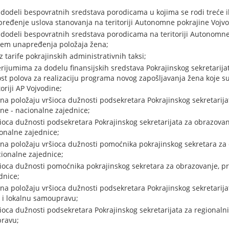
dodeli bespovratnih sredstava porodicama u kojima se rodi treće il
pređenje uslova stanovanja na teritoriji Autonomne pokrajine Vojvo
dodeli bespovratnih sredstava porodicama na teritoriji Autonomne
ljem unapređenja položaja žena;
z tarife pokrajinskih administrativnih taksi;
erijumima za dodelu finansijskih sredstava Pokrajinskog sekretarijat
t polova za realizaciju programa novog zapošljavanja žena koje su 
oriji AP Vojvodine;
na položaju vršioca dužnosti podsekretara Pokrajinskog sekretarija
ne - nacionalne zajednice;
ioca dužnosti podsekretara Pokrajinskog sekretarijata za obrazovan
onalne zajednice;
na položaju vršioca dužnosti pomoćnika pokrajinskog sekretara za 
cionalne zajednice;
šioca dužnosti pomoćnika pokrajinskog sekretara za obrazovanje, pr
dnice;
a položaju vršioca dužnosti podsekretara Pokrajinskog sekretarijat
i lokalnu samoupravu;
šioca dužnosti podsekretara Pokrajinskog sekretarijata za regionaln
pravu;