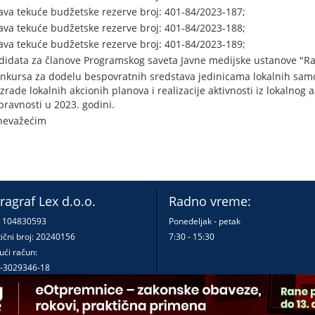
ava tekuće budžetske rezerve broj: 401-84/2023-187;
ava tekuće budžetske rezerve broj: 401-84/2023-188;
ava tekuće budžetske rezerve broj: 401-84/2023-189;
didata za članove Programskog saveta Javne medijske ustanove "Radi
nkursa za dodelu bespovratnih sredstava jedinicama lokalnih samo
zrade lokalnih akcionih planova i realizacije aktivnosti iz lokalnog
ravnosti u 2023. godini.
nevažećim
ragraf Lex d.o.o.
Radno vreme:
: 104830593
Ponedeljak - petak
ični broj: 20240156
7:30 - 15:30
ući račun:
-3029346-18
-0000000380290-23