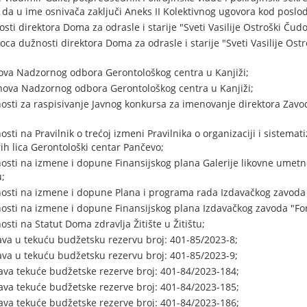
 da u ime osnivača zaključi Aneks II Kolektivnog ugovora kod poslo
ti direktora Doma za odrasle i starije "Sveti Vasilije Ostroški Ču
ca dužnosti direktora Doma za odrasle i starije "Sveti Vasilije Os
ova Nadzornog odbora Gerontološkog centra u Kanjiži;
nova Nadzornog odbora Gerontološkog centra u Kanjiži;
osti za raspisivanje Javnog konkursa za imenovanje direktora Zavo
ti na Pravilnik o trećoj izmeni Pravilnika o organizaciji i sistemat
rih lica Gerontološki centar Pančevo;
osti na izmene i dopune Finansijskog plana Galerije likovne umetno
;
osti na izmene i dopune Plana i programa rada Izdavačkog zavoda
osti na izmene i dopune Finansijskog plana Izdavačkog zavoda "Fo
sti na Statut Doma zdravlja Žitište u Žitištu;
va u tekuću budžetsku rezervu broj: 401-85/2023-8;
va u tekuću budžetsku rezervu broj: 401-85/2023-9;
ava tekuće budžetske rezerve broj: 401-84/2023-184;
ava tekuće budžetske rezerve broj: 401-84/2023-185;
ava tekuće budžetske rezerve broj: 401-84/2023-186;