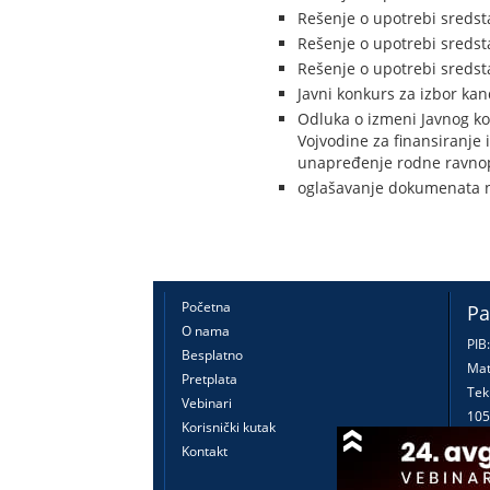
Rešenje o upotrebi sredst
Rešenje o upotrebi sredst
Rešenje o upotrebi sredst
Javni konkurs za izbor kan
Odluka o izmeni Javnog ko
Vojvodine za finansiranje i
unapređenje rodne ravnop
oglašavanje dokumenata 
Početna
Pa
O nama
PIB
Besplatno
Mat
Pretplata
Tek
Vebinari
105
Korisnički kutak
160
Kontakt