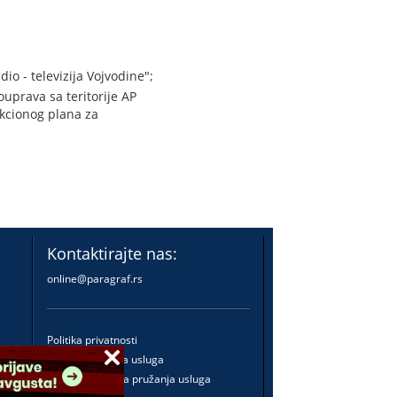
o - televizija Vojvodine";
uprava sa teritorije AP
 akcionog plana za
Kontaktirajte nas:
online@paragraf.rs
Politika privatnosti
Politika pružanja usluga
Praktična pravila pružanja usluga