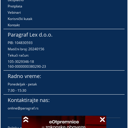
Pretplata
Vebinari
Korisnički kutak
Kontakt
Paragraf Lex d.o.o.
PIB: 104830593
Matični broj: 20240156
Tekući račun:
105-3029346-18
160-0000000380290-23
Radno vreme:
Ponedeljak - petak
7:30 - 15:30
Kontaktirajte nas:
online@paragraf.rs
Politika privatnosti