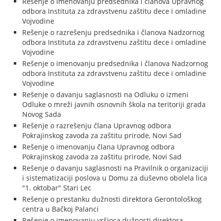
Rešenje o imenovanju predsednika i članova Upravnog
odbora Instituta za zdravstvenu zaštitu dece i omladine
Vojvodine
Rešenje o razrešenju predsednika i članova Nadzornog
odbora Instituta za zdravstvenu zaštitu dece i omladine
Vojvodine
Rešenje o imenovanju predsednika i članova Nadzornog
odbora Instituta za zdravstvenu zaštitu dece i omladine
Vojvodine
Rešenje o davanju saglasnosti na Odluku o izmeni
Odluke o mreži javnih osnovnih škola na teritoriji grada
Novog Sada
Rešenje o razrešenju člana Upravnog odbora
Pokrajinskog zavoda za zaštitu prirode, Novi Sad
Rešenje o imenovanju člana Upravnog odbora
Pokrajinskog zavoda za zaštitu prirode, Novi Sad
Rešenje o davanju saglasnosti na Pravilnik o organizaciji
i sistematizaciji poslova u Domu za duševno obolela lica
"1. oktobar" Stari Lec
Rešenje o prestanku dužnosti direktora Gerontološkog
centra u Bačkoj Palanci
Rešenje o imenovanju vršioca dužnosti direktora