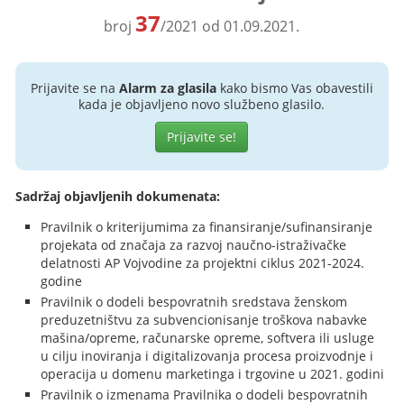
37
broj
/2021 od 01.09.2021.
Prijavite se na
Alarm za glasila
kako bismo Vas obavestili
kada je objavljeno novo službeno glasilo.
Prijavite se!
Sadržaj objavljenih dokumenata:
Pravilnik o kriterijumima za finansiranje/sufinansiranje
projekata od značaja za razvoj naučno-istraživačke
delatnosti AP Vojvodine za projektni ciklus 2021-2024.
godine
Pravilnik o dodeli bespovratnih sredstava ženskom
preduzetništvu za subvencionisanje troškova nabavke
mašina/opreme, računarske opreme, softvera ili usluge
u cilju inoviranja i digitalizovanja procesa proizvodnje i
operacija u domenu marketinga i trgovine u 2021. godini
Pravilnik o izmenama Pravilnika o dodeli bespovratnih