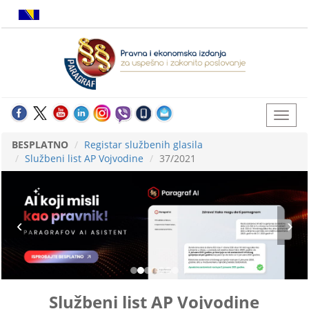
BESPLATNO
Registar službenih glasila
Službeni list AP Vojvodine
37/2021
Službeni list AP Vojvodine