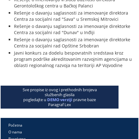
Gerontološkog centra u Bačkoj Palanci
Rešenje o davanju saglasnosti za imenovanje direktora
Centra za socijalni rad "Sava" u Sremskoj Mitrovici
Rešenje o davanju saglasnosti za imenovanje direktorke
Centra za socijalni rad "Dunav" u Inđiji
Rešenje o davanju saglasnosti za imenovanje direktorke
Centra za socijalni rad Opštine Srbobran
Javni konkurs za dodelu bespovratnih sredstava kroz
program podrške akreditovanim razvojnim agencijama u
oblasti regionalnog razvoja na teritoriji AP Vojvodine
Sve propise iz ovog i prethodnih brojeva
službenih glasila
pogledajte u
DEMO verziji
pravne baze
Paragraf Lex
Početna
O nama
Besplatno