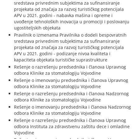
sredstava privrednim subjektima za sufinansiranje
projekata od značaja za razvoj turističkog potencijala
APV u 2021. godini - nabavka mašina i opreme i
uvođenje tehnoloških inovacija u promociji i poslovanju
ugostiteljskih objekata
Pravilnik o izmenama Pravilnika o dodeli bespovratnih
sredstava privrednim subjektima za sufinansiranje
projekata od značaja za razvoj turističkog potencijala
APV u 2021. godini - podizanje nivoa kvaliteta i
kapaciteta objekata turističke suprastrukture
Rešenje o razrešenju predsednika i članova Upravnog
odbora Klinike za stomatologiju Vojvodine
Rešenje o imenovanju predsednika i članova Upravnog
odbora Klinike za stomatologiju Vojvodine
Rešenje o razrešenju predsednika i članova Nadzornog
odbora Klinike za stomatologiju Vojvodine
Rešenje o imenovanju predsednika i članova Nadzornog
odbora Klinike za stomatologiju Vojvodine
Rešenje o razrešenju predsednika i članova Upravnog
odbora Instituta za zdravstvenu zaštitu dece i omladine
Vojvodine