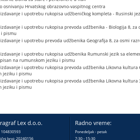
o osnivanju Hrvatskog obrazovno-vaspitnog centra
izdavanje i upotrebu rukopisa udžbeničkog kompleta - Rusinski jez
izdavanje i upotrebu rukopisa prevoda udžbenika - Biologija 8, za 
 i pismu
izdavanje i upotrebu prevoda udžbenika Geografija 8, za osmi raz
izdavanje i upotrebu rukopisa udžbenika Rumunski jezik sa eleme
 pisan na rumunskom jeziku i pismu
izdavanje i upotrebu rukopisa prevoda udžbenika Likovna kultura 6
 jeziku i pismu
izdavanje i upotrebu rukopisa prevoda udžbenika Likovna kultura 3
 jeziku i pismu
ragraf Lex d.o.o.
Radno vreme:
: 104830593
Ponedeljak - petak
ični broj: 20240156
7:30 - 15:30