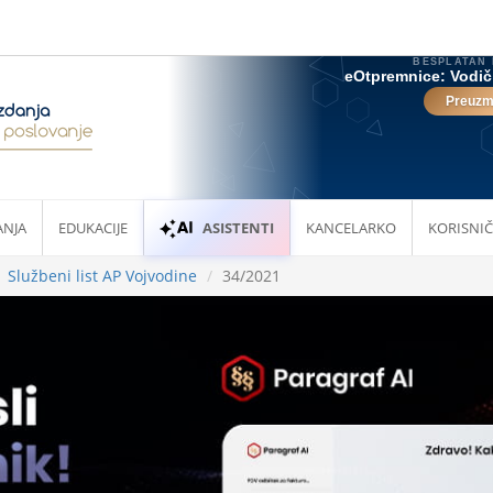
ANJA
EDUKACIJE
ASISTENTI
KANCELARKO
KORISNIČ
Službeni list AP Vojvodine
34/2021