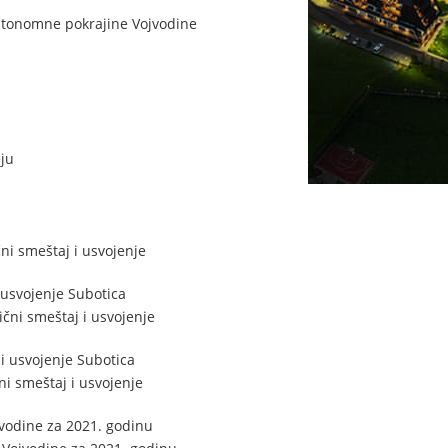
utonomne pokrajine Vojvodine
ju
i smeštaj i usvojenje
usvojenje Subotica
čni smeštaj i usvojenje
i usvojenje Subotica
i smeštaj i usvojenje
jvodine za 2021. godinu