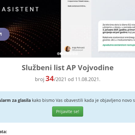
Službeni list AP Vojvodine
34
broj
/2021 od 11.08.2021.
Alarm za glasila
kako bismo Vas obavestili kada je objavljeno novo s
Prijavite se!
ata: