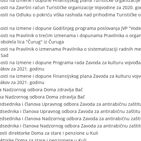
osti na Izmene i dopune Finansijskog plana Turističke organizacije
osti na Završni račun Turističke organizacije Vojvodine za 2020. g
osti na Odluku o pokriću viška rashoda nad prihodima Turističke o
osti na Izmene i dopune Godišnjeg programa poslovanja JVP "Vode
sti na Pravilnik o trećim izmenama i dopunama Pravilnika o organiza
bolela lica "Čurug" iz Čuruga
osti na Pravilnik o izmenama Pravilnika o sistematizaciji radnih 
 Sad
osti na Izmene i dopune Programa rada Zavoda za kulturu vojvođa
vákov za 2021. godinu
osti na Izmene i dopune Finansijskog plana Zavoda za kulturu voj
vákov za 2021. godinu
na Nadzornog odbora Doma zdravlja Bač
na Nadzornog odbora Doma zdravlja Bač
edsednika i članova Upravnog odbora Zavoda za antirabičnu zaštitu
sednika i članova Upravnog odbora Zavoda za antirabičnu zaštitu 
edsednika i članova Nadzornog odbora Zavoda za antirabičnu zašti
sednika i članova Nadzornog odbora Zavoda za antirabičnu zaštitu
sti direktorke Doma za stare i penzione u Kuli
ktorke Doma za stare i penzionere u Kuli