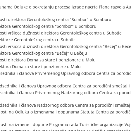
nama Odluke o pokretanju procesa izrade nacrta Plana razvoja A
osti direktora Gerontološkog centra "Sombor" u Somboru
ektora Gerontološkog centra "Sombor" u Somboru
sti vršioca dužnosti direktora Gerontološkog centra u Subotici
ktorke Gerontološkog centra u Subotici
sti vršioca dužnosti direktora Gerontološkog centra "Bečej" u Beče
ktora Gerontološkog centra "Bečej" u Bečeju
sti direktora Doma za stare i penzionere u Molu
ektora Doma za stare i penzionere u Molu
sednika i članova Privremenog Upravnog odbora Centra za porodičn
sednika i članova Upravnog odbora Centra za porodični smeštaj i 
sednika i članova Privremenog Nadzornog odbora Centra za porodi
sednika i članova Nadzornog odbora Centra za porodični smeštaj 
osti na Odluku o izmenama i dopunama Statuta Centra za porodičn
osti na izmene i dopune Programa rada Turističke organizacije Vo