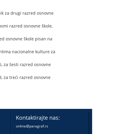
ik za drugi razred osnovne
osmi razred osnovne škole,
red osnovne škole pisan na
ntima nacionalne kulture za
, za šesti razred osnovne
, za treći razred osnovne
Kontaktirajte nas:
online@paragraf.rs