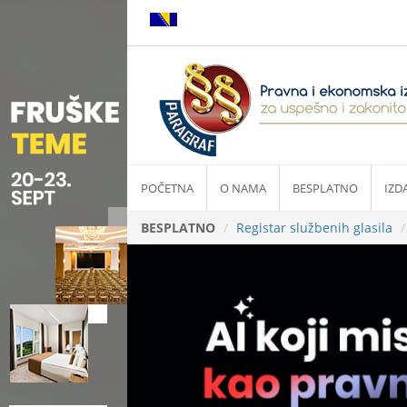
POČETNA
O NAMA
BESPLATNO
IZD
BESPLATNO
Registar službenih glasila