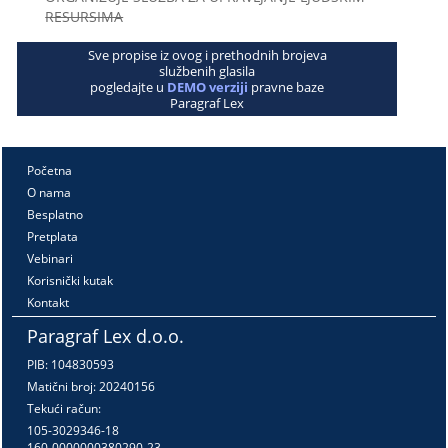
RESURSIMA
Sve propise iz ovog i prethodnih brojeva
službenih glasila
pogledajte u
DEMO verziji
pravne baze
Paragraf Lex
Početna
O nama
Besplatno
Pretplata
Vebinari
Korisnički kutak
Kontakt
Paragraf Lex d.o.o.
PIB: 104830593
Matični broj: 20240156
Tekući račun:
105-3029346-18
160-0000000380290-23