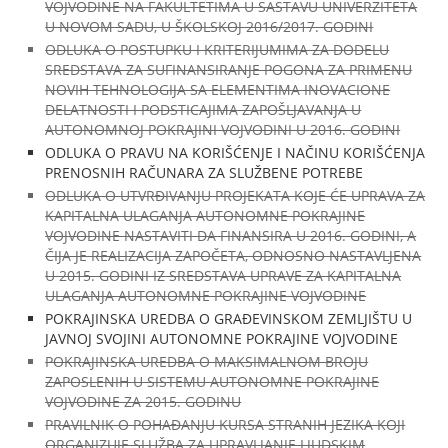
VOJVODINE NA FAKULTETIMA U SASTAVU UNIVERZITETA
U NOVOM SADU, U ŠKOLSKOJ 2016/2017. GODINI
ODLUKA O POSTUPKU I KRITERIJUMIMA ZA DODELU
SREDSTAVA ZA SUFINANSIRANJE POGONA ZA PRIMENU
NOVIH TEHNOLOGIJA SA ELEMENTIMA INOVACIONE
DELATNOSTI I PODSTICAJIMA ZAPOŠLJAVANJA U
AUTONOMNOJ POKRAJINI VOJVODINI U 2016. GODINI
ODLUKA O PRAVU NA KORIŠĆENJE I NAČINU KORIŠĆENJA
PRENOSNIH RAČUNARA ZA SLUŽBENE POTREBE
ODLUKA O UTVRĐIVANJU PROJEKATA KOJE ĆE UPRAVA ZA
KAPITALNA ULAGANJA AUTONOMNE POKRAJINE
VOJVODINE NASTAVITI DA FINANSIRA U 2016. GODINI, A
ČIJA JE REALIZACIJA ZAPOČETA, ODNOSNO NASTAVLJENA
U 2015. GODINI IZ SREDSTAVA UPRAVE ZA KAPITALNA
ULAGANJA AUTONOMNE POKRAJINE VOJVODINE
POKRAJINSKA UREDBA O GRAĐEVINSKOM ZEMLJIŠTU U
JAVNOJ SVOJINI AUTONOMNE POKRAJINE VOJVODINE
POKRAJINSKA UREDBA O MAKSIMALNOM BROJU
ZAPOSLENIH U SISTEMU AUTONOMNE POKRAJINE
VOJVODINE ZA 2015. GODINU
PRAVILNIK O POHAĐANJU KURSA STRANIH JEZIKA KOJI
ORGANIZUJE SLUŽBA ZA UPRAVLJANJE LJUDSKIM