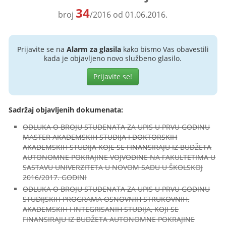
34
broj
/2016 od 01.06.2016.
Prijavite se na
Alarm za glasila
kako bismo Vas obavestili
kada je objavljeno novo službeno glasilo.
Prijavite se!
Sadržaj objavljenih dokumenata:
ODLUKA O BROJU STUDENATA ZA UPIS U PRVU GODINU
MASTER AKADEMSKIH STUDIJA I DOKTORSKIH
AKADEMSKIH STUDIJA KOJE SE FINANSIRAJU IZ BUDŽETA
AUTONOMNE POKRAJINE VOJVODINE NA FAKULTETIMA U
SASTAVU UNIVERZITETA U NOVOM SADU U ŠKOLSKOJ
2016/2017. GODINI
ODLUKA O BROJU STUDENATA ZA UPIS U PRVU GODINU
STUDIJSKIH PROGRAMA OSNOVNIH STRUKOVNIH,
AKADEMSKIH I INTEGRISANIH STUDIJA, KOJI SE
FINANSIRAJU IZ BUDŽETA AUTONOMNE POKRAJINE