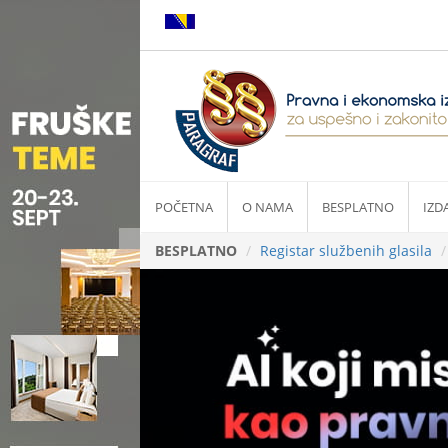
POČETNA
O NAMA
BESPLATNO
IZD
BESPLATNO
Registar službenih glasila