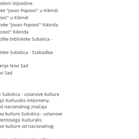
olesti Vojvodine
e "Jovan Popović" u Kikindi
vić" u Kikindi
eke "Jovan Popović" Kikinda
pović" Kikinda
oške biblioteke Subatica -
oteke Subatica - Szabadkai
jenje Novi Sad
vi Sad
 Subotica - ustanove kulture
ű Kulturális Intézmény,
od nacionalnog značaja
a kulture Subotica - ustanove
lentöségű Kulturális
ve kulture od nacionalnog