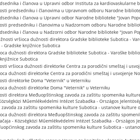
sednika i članova u Upravni odbor Instituta za kardiovaskularne b
sti predsedniku i članovima u Upravnom odboru Narodne bibliotek
sednika i članova u Upravni odbor Narodne biblioteke "Jovan Popo
osti predsedniku i članovima u Nadzornom odboru Narodne bibliot
sednika i članova u Nadzorni odbor Narodne biblioteke "Jovan Po
nosti vršioca dužnosti direktora Gradske biblioteke Subotica - Var
 - Gradske knjižnice Subotica
oca dužnosti direktora Gradske biblioteke Subotica - Varoške bibli
knjižnice Subotica
sti vršioca dužnosti direktorke Centra za porodični smeštaj i usvo
oca dužnosti direktorke Centra za porodični smeštaj i usvojenje No
sti direktorke Doma "Veternik" u Veterniku
oca dužnosti direktorke Doma "Veternik" u Veterniku
sti direktora Međuopštinskog zavoda za zaštitu spomenika kulture
Községközi Műemlékvédelmi Intézet Szabadka - Országos Jelentöség
avoda za zaštitu spomenika kulture Subotica - ustanove kulture 
oca dužnosti direktora Međuopštinskog zavoda za zaštitu spomenik
ačaja - Községközi Műemlékvédelmi Intézet Szabadka - Országos Je
općinskog zavoda za zaštitu spomenika kulture Subotica - ustano