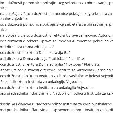
šioca dužnosti pomoćnice pokrajinskog sekretara za obrazovanje, pr
nice
na položaju vršiocu dužnosti pomoćnice pokrajinskog sekretara za
onalne zajednice
šioca dužnosti pomoćnice pokrajinskog sekretara za obrazovanje, pr
nice
na položaju vršiocu dužnosti direktora Uprave za imovinu Autono
šioca dužnosti direktora Uprave za imovinu Autonomne pokrajine V
sti direktora Doma zdravlja Bač
oca dužnosti direktora Doma zdravlja Bač
sti direktora Doma zdravlja "1.oktobar" Plandište
oca dužnosti direktora Doma zdravlja "1.oktobar" Plandište
nosti vršioca dužnosti direktora Instituta za kardiovaskularne bol
ca dužnosti direktora Instituta za kardiovaskularne bolesti Vojvod
nosti direktora Instituta za onkologiju Vojvodine
ca dužnosti direktora Instituta za onkologiju Vojvodine
sti predsedniku i članovima u Nadzornom odboru Instituta za kard
sednika i članova u Nadzorni odbor Instituta za kardiovaskularne 
sti predsedniku i članovima u Upravnom odboru Instituta za kardi