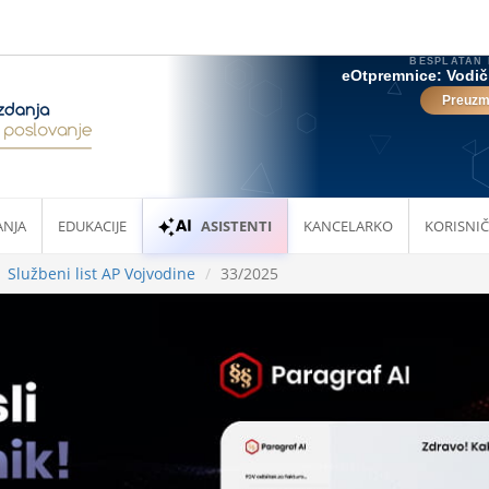
ANJA
EDUKACIJE
ASISTENTI
KANCELARKO
KORISNIČ
Službeni list AP Vojvodine
33/2025