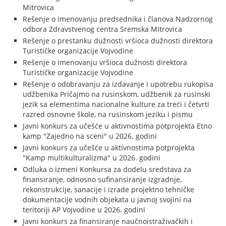
Mitrovica
Rešenje o imenovanju predsednika i članova Nadzornog
odbora Zdravstvenog centra Sremska Mitrovica
Rešenje o prestanku dužnosti vršioca dužnosti direktora
Turističke organizacije Vojvodine
Rešenje o imenovanju vršioca dužnosti direktora
Turističke organizacije Vojvodine
Rešenje o odobravanju za izdavanje i upotrebu rukopisa
udžbenika Pričajmo na rusinskom, udžbenik za rusinski
jezik sa elementima nacionalne kulture za treći i četvrti
razred osnovne škole, na rusinskom jeziku i pismu
Javni konkurs za učešće u aktivnostima potprojekta Etno
kamp "Zajedno na sceni" u 2026. godini
Javni konkurs za učešće u aktivnostima potprojekta
"Kamp multikulturalizma" u 2026. godini
Odluka o izmeni Konkursa za dodelu sredstava za
finansiranje, odnosno sufinansiranje izgradnje,
rekonstrukcije, sanacije i izrade projektno tehničke
dokumentacije vodnih objekata u javnoj svojini na
teritoriji AP Vojvodine u 2026. godini
Javni konkurs za finansiranje naučnoistraživačkih i