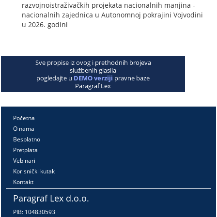
razvojnoistraživačkih projekata nacionalnih manjina -
nacionalnih zajednica u Autonomnoj pokrajini Vojvodini
u 2026. godini
Sve propise iz ovog i prethodnih brojeva
službenih glasila
pogledajte u
DEMO verziji
pravne baze
Paragraf Lex
Početna
O nama
Besplatno
Pretplata
Vebinari
Korisnički kutak
Kontakt
Paragraf Lex d.o.o.
PIB: 104830593