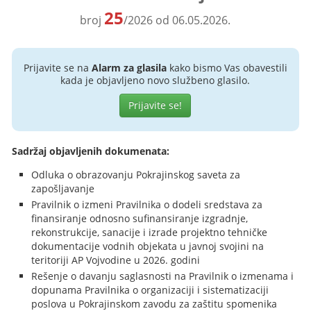
25
broj
/2026 od 06.05.2026.
Prijavite se na
Alarm za glasila
kako bismo Vas obavestili
kada je objavljeno novo službeno glasilo.
Prijavite se!
Sadržaj objavljenih dokumenata:
Odluka o obrazovanju Pokrajinskog saveta za
zapošljavanje
Pravilnik o izmeni Pravilnika o dodeli sredstava za
finansiranje odnosno sufinansiranje izgradnje,
rekonstrukcije, sanacije i izrade projektno tehničke
dokumentacije vodnih objekata u javnoj svojini na
teritoriji AP Vojvodine u 2026. godini
Rešenje o davanju saglasnosti na Pravilnik o izmenama i
dopunama Pravilnika o organizaciji i sistematizaciji
poslova u Pokrajinskom zavodu za zaštitu spomenika