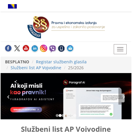
BESPLATNO
Registar službenih glasila
Službeni list AP Vojvodine
25/2026
Službeni list AP Vojvodine