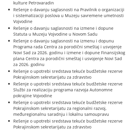
kulture Petrovaradin
Rešenje o davanju saglasnosti na Pravilnik o organizaciji
i sistematizaciji poslova u Muzeju savremene umetnosti
Vojvodine
Rešenje o davanju saglasnosti na izmene i dopune
Statuta u Muzeju Vojvodine u Novom Sadu
Rešenje o davanju saglasnosti na izmenu i dopunu
Programa rada Centra za porodični smeštaj i usvojenje
Novi Sad za 2026. godinu i izmene i dopune Finansijskog
plana Centra za porodični smeštaj i usvojenje Novi Sad
za 2026. godinu
Rešenje o upotrebi sredstava tekuće budžetske rezerve
Pokrajinskom sekretarijatu za zdravstvo
Rešenje o upotrebi sredstava tekuće budžetske rezerve
Službi za realizaciju programa razvoja Autonomne
pokrajine Vojvodine
Rešenje o upotrebi sredstava tekuće budžetske rezerve
Pokrajinskom sekretarijatu za regionalni razvoj,
međuregionalnu saradnju i lokalnu samoupravu
Rešenje o upotrebi sredstava tekuće budžetske rezerve
Pokrajinskom sekretarijatu za zdravstvo