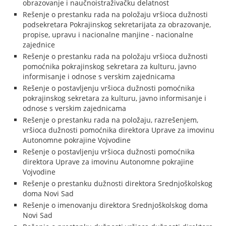
obrazovanje i naučnoistraživačku delatnost
Rešenje o prestanku rada na položaju vršioca dužnosti
podsekretara Pokrajinskog sekretarijata za obrazovanje,
propise, upravu i nacionalne manjine - nacionalne
zajednice
Rešenje o prestanku rada na položaju vršioca dužnosti
pomoćnika pokrajinskog sekretara za kulturu, javno
informisanje i odnose s verskim zajednicama
Rešenje o postavljenju vršioca dužnosti pomoćnika
pokrajinskog sekretara za kulturu, javno informisanje i
odnose s verskim zajednicama
Rešenje o prestanku rada na položaju, razrešenjem,
vršioca dužnosti pomoćnika direktora Uprave za imovinu
Autonomne pokrajine Vojvodine
Rešenje o postavljenju vršioca dužnosti pomoćnika
direktora Uprave za imovinu Autonomne pokrajine
Vojvodine
Rešenje o prestanku dužnosti direktora Srednjoškolskog
doma Novi Sad
Rešenje o imenovanju direktora Srednjoškolskog doma
Novi Sad