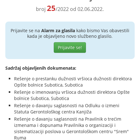
25
broj
/2022 od 02.06.2022.
Prijavite se na
Alarm za glasila
kako bismo Vas obavestili
kada je objavljeno novo službeno glasilo.
Prijavite se!
Sadržaj objavljenih dokumenata:
Rešenje o prestanku dužnosti vršioca dužnosti direktora
Opšte bolnice Subotica, Subotica
Rešenje o imenovanju vršioca dužnosti direktora Opšte
bolnice Subotica, Subotica
Rešenje o davanju saglasnosti na Odluku o izmeni
Statuta Gerontološkog centra Kanjiža
Rešenje o davanju saglasnosti na Pravilnik o trećim
izmenama i dopunama Pravilnika o organizaciji i
sistematizaciji poslova u Gerontološkom centru "Srem"
Ruma