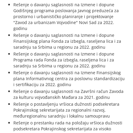
Rešenje o davanju saglasnosti na Izmene i dopune
Godišnjeg programa poslovanja Javnog preduzeća za
prostorno i urbanističko planiranje i projektovanje
"Zavod za urbanizam Vojvodine" Novi Sad za 2022.
godinu
Rešenje o davanju saglasnosti na Izmene i dopune
Finansijskog plana Fonda za izbegla, raseljena lica i za
saradnju sa Srbima u regionu za 2022. godinu
Rešenje o davanju saglasnosti na Izmene i dopune
Programa rada Fonda za izbegla, raseljena lica i za
saradnju sa Srbima u regionu za 2022. godinu
Rešenje o davanju saglasnosti na Izmene Finansijskog
plana Informativnog centra za poslovnu standardizaciju
i sertifikaciju za 2022. godinu
Rešenje o davanju saglasnosti na Završni račun Zavoda
za kulturu vojvođanskih Mađara za 2021. godinu
Rešenje o postavljenju vršioca dužnosti podsekretara
Pokrajinskog sekretarijata za regionalni razvoj,
međuregionalnu saradnju i lokalnu samoupravu
Rešenje o prestanku rada na položaju vršioca dužnosti
podsekretara Pokrajinskog sekretarijata za visoko