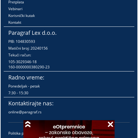
Pretplata
Vebinari
Korisnički kutak
Kontakt
Paragraf Lex d.o.o.
PIB: 104830593
Matični broj: 20240156
Tekući račun:
105-3029346-18
160-0000000380290-23
Radno vreme:
Ponedeljak - petak
7:30 - 15:30
Kontaktirajte nas:
online@paragraf.rs
Politika privatnosti