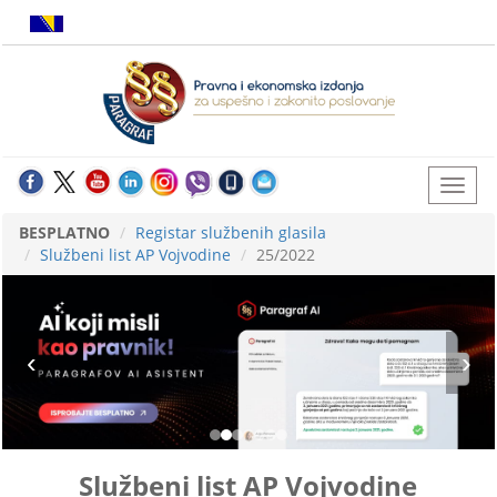
BESPLATNO
Registar službenih glasila
Službeni list AP Vojvodine
25/2022
Službeni list AP Vojvodine