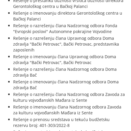
Rešenje o prestanku dužnosti vršioca dužnosti direktora
Gerontološkog centra u Bačkoj Palanci
Rešenje o imenovanju direktora Gerontološkog centra u
Bačkoj Palanci
Rešenje o razrešenju člana Nadzornog odbora Fonda
"Evropski poslovi" Autonomne pokrajine Vojvodine
Rešenje o razrešenju člana Upravnog odbora Doma
zdravlja "Bački Petrovac", Bački Petrovac, predstavnika
zaposlenih
Rešenje o imenovanju člana Upravnog odbora Doma
zdravlja "Bački Petrovac", Bački Petrovac
Rešenje o razrešenju člana Nadzornog odbora Doma
zdravlja Bač
Rešenje o imenovanju člana Nadzornog odbora Doma
zdravlja Bač
Rešenje o razrešenju člana Nadzornog odbora Zavoda za
kulturu vojvođanskih Mađara iz Sente
Rešenje o imenovanju člana Nadzornog odbora Zavoda
za kulturu vojvođanskih Mađara iz Sente
Rešenje o prenosu sredstava u tekuću budžetsku
rezervu broj: 401-303/2022-8