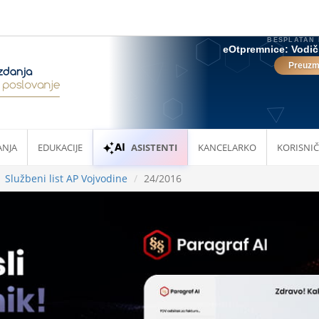
ANJA
EDUKACIJE
ASISTENTI
KANCELARKO
KORISNIČ
Službeni list AP Vojvodine
24/2016