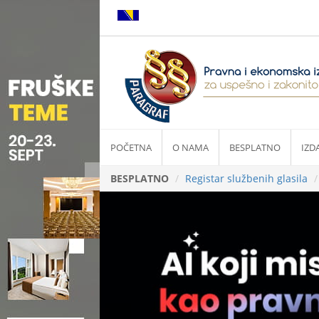
POČETNA
O NAMA
BESPLATNO
IZD
BESPLATNO
Registar službenih glasila