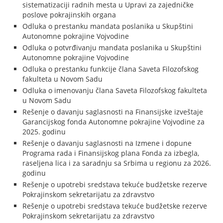
sistematizaciji radnih mesta u Upravi za zajedničke
poslove pokrajinskih organa
Odluka o prestanku mandata poslanika u Skupštini
Autonomne pokrajine Vojvodine
Odluka o potvrđivanju mandata poslanika u Skupštini
Autonomne pokrajine Vojvodine
Odluka o prestanku funkcije člana Saveta Filozofskog
fakulteta u Novom Sadu
Odluka o imenovanju člana Saveta Filozofskog fakulteta
u Novom Sadu
Rešenje o davanju saglasnosti na Finansijske izveštaje
Garancijskog fonda Autonomne pokrajine Vojvodine za
2025. godinu
Rešenje o davanju saglasnosti na Izmene i dopune
Programa rada i Finansijskog plana Fonda za izbegla,
raseljena lica i za saradnju sa Srbima u regionu za 2026.
godinu
Rešenje o upotrebi sredstava tekuće budžetske rezerve
Pokrajinskom sekretarijatu za zdravstvo
Rešenje o upotrebi sredstava tekuće budžetske rezerve
Pokrajinskom sekretarijatu za zdravstvo