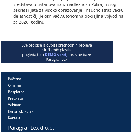
sredstava u ustanovama iz nadležnosti Pokrajinskog
sekretarijata za visoko obrazovanje i naučnoistraživačku
delatnost čiji je osnivač Autonomna pokrajina Vojvodina
za 2026. godinu
Sve propise iz ovog i prethodnih brojeva
službenih glasila
pogledajte u
DEMO verziji
pravne baze
Paragraf Lex
Početna
O nama
Besplatno
Pretplata
Vebinari
Korisnički kutak
Kontakt
Paragraf Lex d.o.o.