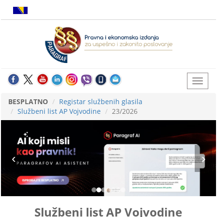
BESPLATNO
Registar službenih glasila
Službeni list AP Vojvodine
23/2026
Službeni list AP Vojvodine