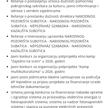
Rešenje o postavljenju vršioca dužnosti pomoćnika
pokrajinskog sekretara za kulturu, javno informisanje i
odnose s verskim zajednicama
Rešenje o prestanku dužnosti direktora NARODNOG
POZORIŠTA SUBOTICA - NARODNOG POZORIŠTA
SUBATICA - NÉPSZÍNHÁZ SZABADKA - NARODNOG
KAZALIŠTA SUBOTICA
Rešenje o imenovanju upravnika NARODNOG
POZORIŠTA SUBOTICA - NARODNOG POZORIŠTA
SUBATICA - NÉPSZÍNHÁZ SZABADKA - NARODNOG
KAZALIŠTA SUBOTICA
Javni konkurs za organizaciju potprojekta etno kamp
"Zajedno na sceni" u 2026. godini
Javni konkurs za organizaciju potprojekta "Kamp
multikulturalizma" u 2026. godini
Javni poziv jedinicama lokalne samouprave sa područja
AP Vojvodine za prijavu projekata za finansiranje izrade
tehničke dokumentacije
Izmena javnog konkursa za finansiranje nabavke opreme
i izgradnje sistema za proizvodnju električne energije iz
fotonaponskih sistema, sistema za nadzor fotonaponskih
sistema i stanica za punjenje električnih prevoznih