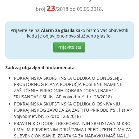
23
broj
/2018 od 09.05.2018.
Prijavite se na
Alarm za glasila
kako bismo Vas obavestili
kada je objavljeno novo službeno glasilo.
Prijavite se!
Sadržaj objavljenih dokumenata:
POKRAJINSKA SKUPŠTINSKA ODLUKA O DONOŠENJU
PROSTORNOG PLANA PODRUČJA POSEBNE NAMENE
ZAŠTIĆENIH PRIRODNIH DOBARA "OKANJ BARA" I
"RUSANDA" ("Sl. list AP Vojvodine", br. 23/2018)
POKRAJINSKA SKUPŠTINSKA ODLUKA O OSNIVANJU
POKRAJINSKOG ZAVODA ZA ZAŠTITU PRIRODE ("Sl. list AP
Vojvodine", br. 2/2010 i 23/2018)
PRAVILNIK O DODELI BESPOVRATNIH SREDSTAVA MIKRO
I MALIM PRIVREDNIM DRUŠTVIMA I PREDUZETNICIMA ZA
SUBVENCIONISANJE IZDATAKA ZA NABAVKU MAŠINA ILI