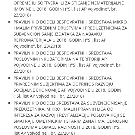
OPREME ILI SOFTVERA ILI ZA STICANJE NEMATERIJALNE
IMOVINE U 2018. GODINI ("Sl. list AP Vojvodine", br.
23/2018)
PRAVILNIK O DODELI BESPOVRATNIH SREDSTAVA MIKRO
I MALIM PRIVREDNIM DRUŠTVIMA I PREDUZETNICIMA ZA
SUBVENCIONISANJE IZDATAKA ZA NABAVKU
REPROMATERIJALA U 2018. GODINI ("Sl. list AP
Vojvodine", br. 23/2018)
PRAVILNIK O DODELI BESPOVRATNIH SREDSTAVA
POSLOVNIM INKUBATORIMA NA TERITORIJI AP
VOJVODINE U 2018. GODINI ("Sl. list AP Vojvodine", br.
23/2018)
PRAVILNIK O DODELI BESPOVRATNIH SREDSTAVA
PRIVREDNIM SUBJEKTIMA ZA DOPRINOS RAZVOJU
SOCIJALNE EKONOMIJE AP VOJVODINE U 2018. GODINI
("Sl. list AP Vojvodine", br. 23/2018)
PRAVILNIK O DODELI SREDSTAVA ZA SUBVENCIONISANJE
PREDUZETNIKA, MIKRO I MALIH PRAVNIH LICA OD
INTERESA ZA RAZVOJ I REVITALIZACIJU POSLOVA KOJI SE
SMATRAJU UMETNIČKIM I STARIM ZANATIMA, ODNOSNO
POSLOVIMA DOMAĆE RADINOSTI U 2018. GODINI ("Sl.
list AP Vojvodine", br. 23/2018)