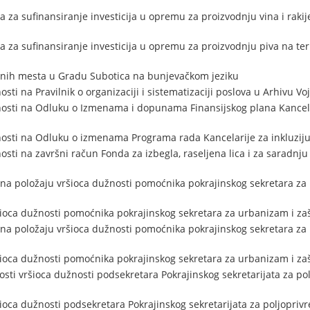
a za sufinansiranje investicija u opremu za proizvodnju vina i rakije
va za sufinansiranje investicija u opremu za proizvodnju piva na teri
enih mesta u Gradu Subotica na bunjevačkom jeziku
sti na Pravilnik o organizaciji i sistematizaciji poslova u Arhivu Vo
osti na Odluku o Izmenama i dopunama Finansijskog plana Kancelar
osti na Odluku o izmenama Programa rada Kancelarije za inkluzij
sti na završni račun Fonda za izbegla, raseljena lica i za saradnj
na položaju vršioca dužnosti pomoćnika pokrajinskog sekretara za 
šioca dužnosti pomoćnika pokrajinskog sekretara za urbanizam i zaš
na položaju vršioca dužnosti pomoćnika pokrajinskog sekretara za 
šioca dužnosti pomoćnika pokrajinskog sekretara za urbanizam i zaš
ti vršioca dužnosti podsekretara Pokrajinskog sekretarijata za pol
ioca dužnosti podsekretara Pokrajinskog sekretarijata za poljopriv