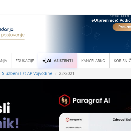
ANJA
EDUKACIJE
ASISTENTI
KANCELARKO
KORISNIČ
Službeni list AP Vojvodine
22/2021