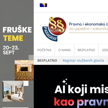
POČETNA
O NAMA
BESPLATNO
IZD
BESPLATNO
Registar službenih glasila