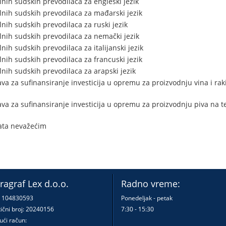
lnih sudskih prevodilaca za engleski jezik
lnih sudskih prevodilaca za mađarski jezik
lnih sudskih prevodilaca za ruski jezik
lnih sudskih prevodilaca za nemački jezik
nih sudskih prevodilaca za italijanski jezik
lnih sudskih prevodilaca za francuski jezik
lnih sudskih prevodilaca za arapski jezik
a za sufinansiranje investicija u opremu za proizvodnju vina i rakij
a za sufinansiranje investicija u opremu za proizvodnju piva na ter
ata nevažećim
ragraf Lex d.o.o.
Radno vreme:
: 104830593
Ponedeljak - petak
ični broj: 20240156
7:30 - 15:30
ući račun: