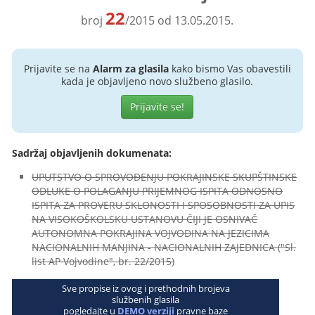
22
broj
/2015 od 13.05.2015.
Prijavite se na
Alarm za glasila
kako bismo Vas obavestili
kada je objavljeno novo službeno glasilo.
Prijavite se!
Sadržaj objavljenih dokumenata:
UPUTSTVO O SPROVOĐENJU POKRAJINSKE SKUPŠTINSKE
ODLUKE O POLAGANJU PRIJEMNOG ISPITA ODNOSNO
ISPITA ZA PROVERU SKLONOSTI I SPOSOBNOSTI ZA UPIS
NA VISOKOŠKOLSKU USTANOVU ČIJI JE OSNIVAČ
AUTONOMNA POKRAJINA VOJVODINA NA JEZICIMA
NACIONALNIH MANJINA - NACIONALNIH ZAJEDNICA ("Sl.
list AP Vojvodine", br. 22/2015)
Sve propise iz ovog i prethodnih brojeva
službenih glasila
pogledajte u
DEMO verziji
pravne baze