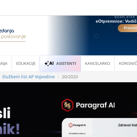
ANJA
EDUKACIJE
ASISTENTI
KANCELARKO
KORISNIČ
Službeni list AP Vojvodine
20/2020