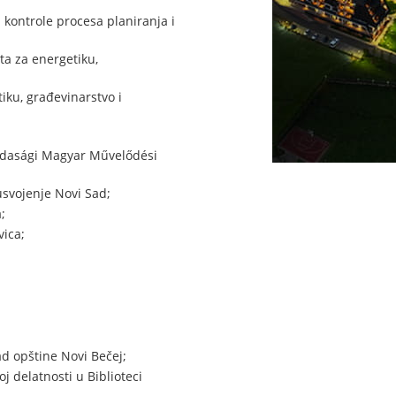
kontrole procesa planiranja i
ta za energetiku,
iku, građevinarstvo i
ajdasági Magyar Művelődési
svojenje Novi Sad;
;
ica;
ad opštine Novi Bečej;
j delatnosti u Biblioteci