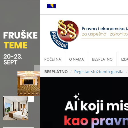
POČETNA
O NAMA
BESPLATNO
IZD
BESPLATNO
Registar službenih glasila