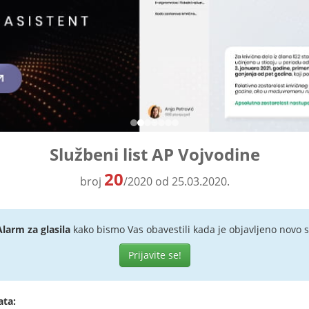
Službeni list AP Vojvodine
20
broj
/2020 od 25.03.2020.
Alarm za glasila
kako bismo Vas obavestili kada je objavljeno novo s
Prijavite se!
ata: