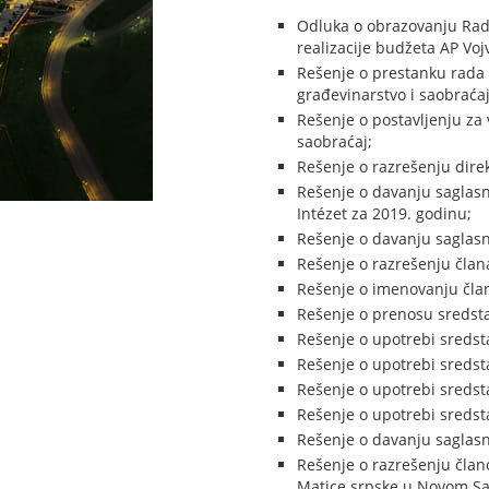
Odluka o obrazovanju Radn
realizacije budžeta AP Voj
Rešenje o prestanku rada 
građevinarstvo i saobraćaj
Rešenje o postavljenju za 
saobraćaj;
Rešenje o razrešenju dire
Rešenje o davanju saglasn
Intézet za 2019. godinu;
Rešenje o davanju saglasn
Rešenje o razrešenju čla
Rešenje o imenovanju čla
Rešenje o prenosu sredsta
Rešenje o upotrebi sredst
Rešenje o upotrebi sredst
Rešenje o upotrebi sredst
Rešenje o upotrebi sredst
Rešenje o davanju saglasno
Rešenje o razrešenju člano
Matice srpske u Novom S