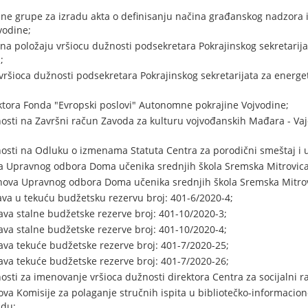
e grupe za izradu akta o definisanju načina građanskog nadzora i 
vodine;
na položaju vršiocu dužnosti podsekretara Pokrajinskog sekretarija
;
vršioca dužnosti podsekretara Pokrajinskog sekretarijata za energet
ktora Fonda "Evropski poslovi" Autonomne pokrajine Vojvodine;
osti na Završni račun Zavoda za kulturu vojvođanskih Mađara - V
osti na Odluku o izmenama Statuta Centra za porodični smeštaj i u
na Upravnog odbora Doma učenika srednjih škola Sremska Mitrovica
nova Upravnog odbora Doma učenika srednjih škola Sremska Mitrov
va u tekuću budžetsku rezervu broj: 401-6/2020-4;
ava stalne budžetske rezerve broj: 401-10/2020-3;
ava stalne budžetske rezerve broj: 401-10/2020-4;
ava tekuće budžetske rezerve broj: 401-7/2020-25;
ava tekuće budžetske rezerve broj: 401-7/2020-26;
sti za imenovanje vršioca dužnosti direktora Centra za socijalni r
va Komisije za polaganje stručnih ispita u bibliotečko-informaciono
adu;