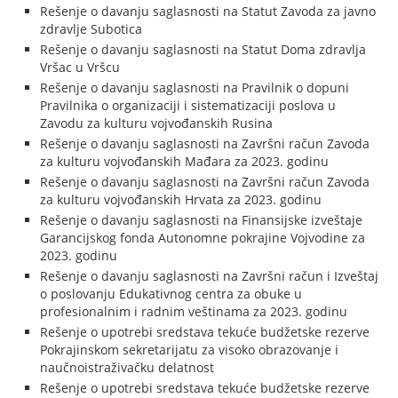
Rešenje o davanju saglasnosti na Statut Zavoda za javno
zdravlje Subotica
Rešenje o davanju saglasnosti na Statut Doma zdravlja
Vršac u Vršcu
Rešenje o davanju saglasnosti na Pravilnik o dopuni
Pravilnika o organizaciji i sistematizaciji poslova u
Zavodu za kulturu vojvođanskih Rusina
Rešenje o davanju saglasnosti na Završni račun Zavoda
za kulturu vojvođanskih Mađara za 2023. godinu
Rešenje o davanju saglasnosti na Završni račun Zavoda
za kulturu vojvođanskih Hrvata za 2023. godinu
Rešenje o davanju saglasnosti na Finansijske izveštaje
Garancijskog fonda Autonomne pokrajine Vojvodine za
2023. godinu
Rešenje o davanju saglasnosti na Završni račun i Izveštaj
o poslovanju Edukativnog centra za obuke u
profesionalnim i radnim veštinama za 2023. godinu
Rešenje o upotrebi sredstava tekuće budžetske rezerve
Pokrajinskom sekretarijatu za visoko obrazovanje i
naučnoistraživačku delatnost
Rešenje o upotrebi sredstava tekuće budžetske rezerve