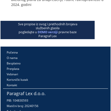
2024. godini
Sve propise iz ovog i prethodnih brojeva
službenih glasila
pogledajte u
DEMO verziji
pravne baze
Paragraf Lex
Početna
O nama
Besplatno
Pretplata
Vebinari
Korisnički kutak
Kontakt
Paragraf Lex d.o.o.
PIB: 104830593
Matični broj: 20240156