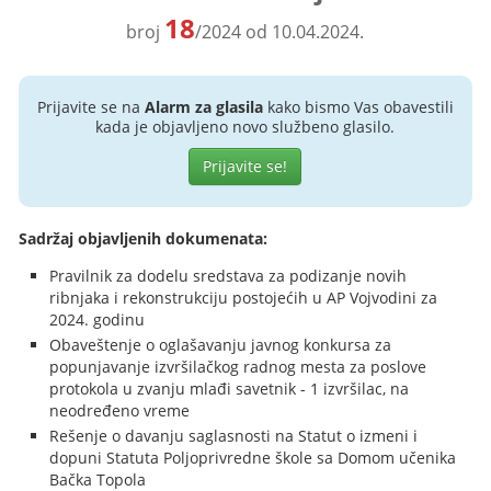
18
broj
/2024 od 10.04.2024.
Prijavite se na
Alarm za glasila
kako bismo Vas obavestili
kada je objavljeno novo službeno glasilo.
Prijavite se!
Sadržaj objavljenih dokumenata:
Pravilnik za dodelu sredstava za podizanje novih
ribnjaka i rekonstrukciju postojećih u AP Vojvodini za
2024. godinu
Obaveštenje o oglašavanju javnog konkursa za
popunjavanje izvršilačkog radnog mesta za poslove
protokola u zvanju mlađi savetnik - 1 izvršilac, na
neodređeno vreme
Rešenje o davanju saglasnosti na Statut o izmeni i
dopuni Statuta Poljoprivredne škole sa Domom učenika
Bačka Topola