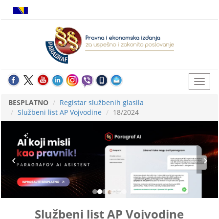
BESPLATNO
Registar službenih glasila
Službeni list AP Vojvodine
18/2024
Službeni list AP Vojvodine