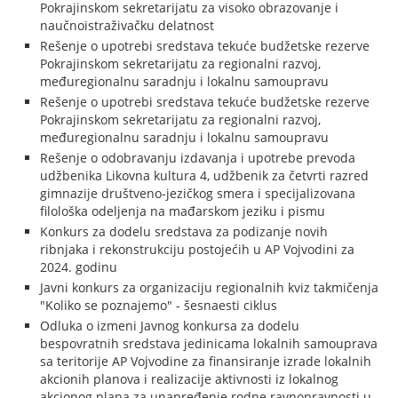
Pokrajinskom sekretarijatu za visoko obrazovanje i
naučnoistraživačku delatnost
Rešenje o upotrebi sredstava tekuće budžetske rezerve
Pokrajinskom sekretarijatu za regionalni razvoj,
međuregionalnu saradnju i lokalnu samoupravu
Rešenje o upotrebi sredstava tekuće budžetske rezerve
Pokrajinskom sekretarijatu za regionalni razvoj,
međuregionalnu saradnju i lokalnu samoupravu
Rešenje o odobravanju izdavanja i upotrebe prevoda
udžbenika Likovna kultura 4, udžbenik za četvrti razred
gimnazije društveno-jezičkog smera i specijalizovana
filološka odeljenja na mađarskom jeziku i pismu
Konkurs za dodelu sredstava za podizanje novih
ribnjaka i rekonstrukciju postojećih u AP Vojvodini za
2024. godinu
Javni konkurs za organizaciju regionalnih kviz takmičenja
"Koliko se poznajemo" - šesnaesti ciklus
Odluka o izmeni Javnog konkursa za dodelu
bespovratnih sredstava jedinicama lokalnih samouprava
sa teritorije AP Vojvodine za finansiranje izrade lokalnih
akcionih planova i realizacije aktivnosti iz lokalnog
akcionog plana za unapređenje rodne ravnopravnosti u