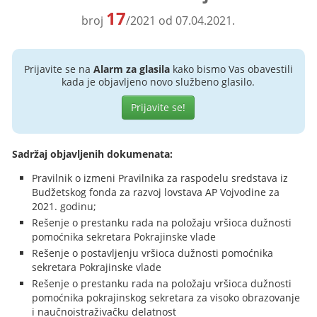
17
broj
/2021 od 07.04.2021.
Prijavite se na
Alarm za glasila
kako bismo Vas obavestili
kada je objavljeno novo službeno glasilo.
Prijavite se!
Sadržaj objavljenih dokumenata:
Pravilnik o izmeni Pravilnika za raspodelu sredstava iz
Budžetskog fonda za razvoj lovstava AP Vojvodine za
2021. godinu;
Rešenje o prestanku rada na položaju vršioca dužnosti
pomoćnika sekretara Pokrajinske vlade
Rešenje o postavljenju vršioca dužnosti pomoćnika
sekretara Pokrajinske vlade
Rešenje o prestanku rada na položaju vršioca dužnosti
pomoćnika pokrajinskog sekretara za visoko obrazovanje
i naučnoistraživačku delatnost