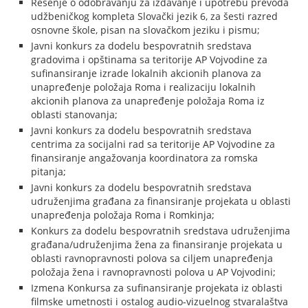
Rešenje o odobravanju za izdavanje i upotrebu prevoda
udžbeničkog kompleta Slovački jezik 6, za šesti razred
osnovne škole, pisan na slovačkom jeziku i pismu;
Javni konkurs za dodelu bespovratnih sredstava
gradovima i opštinama sa teritorije AP Vojvodine za
sufinansiranje izrade lokalnih akcionih planova za
unapređenje položaja Roma i realizaciju lokalnih
akcionih planova za unapređenje položaja Roma iz
oblasti stanovanja;
Javni konkurs za dodelu bespovratnih sredstava
centrima za socijalni rad sa teritorije AP Vojvodine za
finansiranje angažovanja koordinatora za romska
pitanja;
Javni konkurs za dodelu bespovratnih sredstava
udruženjima građana za finansiranje projekata u oblasti
unapređenja položaja Roma i Romkinja;
Konkurs za dodelu bespovratnih sredstava udruženjima
građana/udruženjima žena za finansiranje projekata u
oblasti ravnopravnosti polova sa ciljem unapređenja
položaja žena i ravnopravnosti polova u AP Vojvodini;
Izmena Konkursa za sufinansiranje projekata iz oblasti
filmske umetnosti i ostalog audio-vizuelnog stvaralaštva