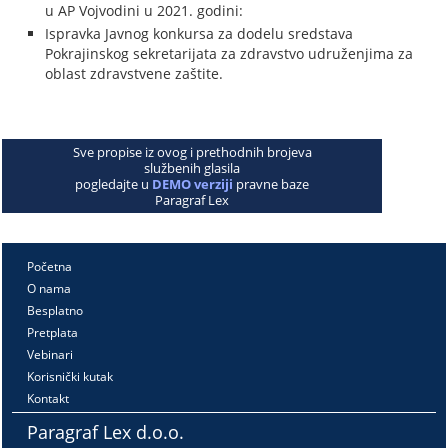
u AP Vojvodini u 2021. godini:
Ispravka Javnog konkursa za dodelu sredstava
Pokrajinskog sekretarijata za zdravstvo udruženjima za
oblast zdravstvene zaštite.
Sve propise iz ovog i prethodnih brojeva
službenih glasila
pogledajte u
DEMO verziji
pravne baze
Paragraf Lex
Početna
O nama
Besplatno
Pretplata
Vebinari
Korisnički kutak
Kontakt
Paragraf Lex d.o.o.