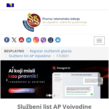
BESPLATNO
Registar službenih glasila
Službeni list AP Vojvodine
17/2021
Službeni list AP Vojvodine