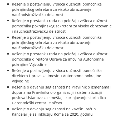
Rešenje o postavljenju vršioca dužnosti pomoćnika
pokrajinskog sekretara za visoko obrazovanje i
naučnoistraživačku delatnost
Rešenje o prestanku rada na položaju vršioca dužnosti
pomoćnika pokrajinskog sekretara za visoko obrazovanje
i naučnoistraživačku delatnost
Rešenje o postavljenju vršioca dužnosti pomoćnika
pokrajinskog sekretara za visoko obrazovanje i
naučnoistraživačku delatnost
Rešenje o prestanku rada na položaju vršioca dužnosti
pomoćnika direktora Uprave za imovinu Autonomne
pokrajine Vojvodine
Rešenje o postavljenju vršioca dužnosti pomoćnika
direktora Uprave za imovinu Autonomne pokrajine
Vojvodine
Rešenje o davanju saglasnosti na Pravilnik o izmenama i
dopunama Pravilnika o organizaciji i sistematizaciji
poslova Ustanove za smeštaj i zbrinjavanje starih lica
Gerontološki centar Pančevo
Rešenje o davanju saglasnosti na Završni račun
Kancelarije za inkluziju Roma za 2020. godinu