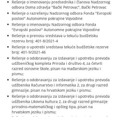
Rešenje o imenovanju predsednika i članova Nadzornog
odbora Doma zdravlja "Bački Petrovac", Bački Petrovac
Rešenje o razrešenju Nadzornog odbora Fonda "Evropski
poslovi" Autonomne pokrajine Vojvodine
Rešenje o imenovanju Nadzornog odbora Fonda
"Evropski poslovi" Autonomne pokrajine Vojvodine
Rešenje o prenosu sredstava u tekuću budžetsku
rezervu broj: 401-8/2021-4
Rešenje o upotrebi sredstava tekuće budžetske rezerve
broj: 401-9/2021-46
Rešenje o odobravanju za izdavanje i upotrebu prevoda
udžbeničkog kompleta Priroda i društvo 4, za četvrti
razred osnovne škole, pisan na mađarskom jeziku i
pismu;
Rešenje o odobravanju za izdavanje i upotrebu prevoda
udžbenika Računarstvo i informatika 2, za drugi razred
gimnazije, pisan na hrvatskom jeziku i pismu;
Rešenje o odobravanju za izdavanje i upotrebu prevoda
udžbenika Likovna kultura 2, za drugi razred gimnazije
prirodno-matematičkog i opšteg tipa, pisan na
hrvatskom jeziku i pismu;