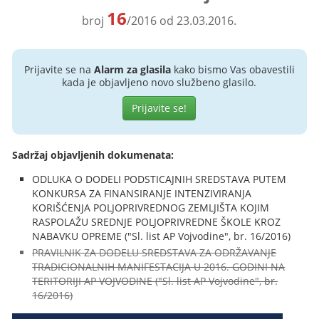
16
broj
/2016 od 23.03.2016.
Prijavite se na
Alarm za glasila
kako bismo Vas obavestili
kada je objavljeno novo službeno glasilo.
Prijavite se!
Sadržaj objavljenih dokumenata:
ODLUKA O DODELI PODSTICAJNIH SREDSTAVA PUTEM
KONKURSA ZA FINANSIRANJE INTENZIVIRANJA
KORIŠĆENJA POLJOPRIVREDNOG ZEMLJIŠTA KOJIM
RASPOLAŽU SREDNJE POLJOPRIVREDNE ŠKOLE KROZ
NABAVKU OPREME ("Sl. list AP Vojvodine", br. 16/2016)
PRAVILNIK ZA DODELU SREDSTAVA ZA ODRŽAVANJE
TRADICIONALNIH MANIFESTACIJA U 2016. GODINI NA
TERITORIJI AP VOJVODINE ("Sl. list AP Vojvodine", br.
16/2016)